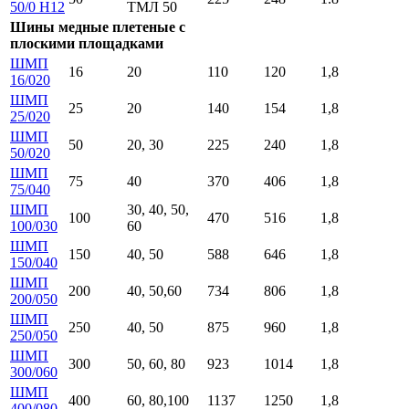
50/0 H12
ТМЛ 50
Шины медные плетеные с
плоскими площадками
ШМП
16
20
110
120
1,8
16/020
ШМП
25
20
140
154
1,8
25/020
ШМП
50
20, 30
225
240
1,8
50/020
ШМП
75
40
370
406
1,8
75/040
ШМП
30, 40, 50,
100
470
516
1,8
100/030
60
ШМП
150
40, 50
588
646
1,8
150/040
ШМП
200
40, 50,60
734
806
1,8
200/050
ШМП
250
40, 50
875
960
1,8
250/050
ШМП
300
50, 60, 80
923
1014
1,8
300/060
ШМП
400
60, 80,100
1137
1250
1,8
400/080