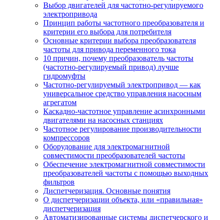
Выбор двигателей для частотно-регулируемого
электропривода
Принцип работы частотного преобразователя и
критерии его выбора для потребителя
Основные критерии выбора преобразователя
частоты для привода переменного тока
10 причин, почему преобразователь частоты
(частотно-регулируемый привод) лучше
гидромуфты
Частотно-регулируемый электропривод — как
универсальное средство управления насосным
агрегатом
Каскадно-частотное управление асинхронными
двигателями на насосных станциях
Частотное регулирование производительности
компрессоров
Оборудование для электромагнитной
совместимости преобразователей частоты
Обеспечение электромагнитной совместимости
преобразователей частоты с помощью выходных
фильтров
Диспетчеризация. Основные понятия
О диспетчеризации объекта, или «правильная»
диспетчеризация
Автоматизированные системы диспетчерского и