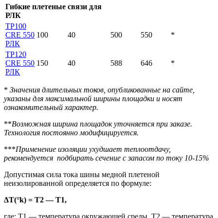
Гибкие плетеные связи для
РЛК
ТР100
CRE 550
100
40
500
550
*
РЛК
ТР120
CRE 550
150
40
588
646
*
РЛК
*
Значения длительных токов,
опубликованные на сайте,
указаны для максимальной ширины площадки и носят
ознакомительный характер.
**
Возможная ширина площадок уточняется при заказе.
Технология постоянно модифицируется.
***
Применение изоляции ухудшает теплоотдачу,
рекомендуется подбирать сечение с запасом по току 10-15%
Допустимая сила тока шины медной плетеной
неизолированной определяется по формуле:
ΔT(°k) = T2 — T1,
где: Т1 — температура окружающей среды, Т2 — температура