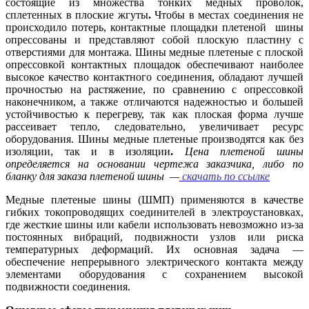
состоящие из множества тонких медных проволок,
сплетенных в плоские жгуты
.
Чтобы в местах соединения не
происходило потерь, контактные площадки плетеной шины
опрессованы и представляют собой плоскую пластину с
отверстиями для монтажа. Шины медные плетеные с плоской
опрессовкой контактных площадок обеспечивают наиболее
высокое качество контактного соединения, обладают лучшей
прочностью на растяжение, по сравнению с опрессовкой
наконечником, а также отличаются надежностью и большей
устойчивостью к перегреву, так как плоская форма лучше
рассеивает тепло, следовательно, увеличивает ресурс
оборудования. Шины медные плетеные производятся как без
изоляции, так и в изоляции
.
Цена плетеной шины
определяется на основании чертежа заказчика, либо по
бланку для заказа плетеной шины —
скачать по ссылке
Медные плетеные шины (ШМП) применяются в качестве
гибких токопроводящих соединителей в электроустановках,
где жесткие шины или кабели использовать невозможно из-за
постоянных вибраций, подвижности узлов или риска
температурных деформаций. Их основная задача —
обеспечение непрерывного электрического контакта между
элементами оборудования с сохранением высокой
подвижности соединения.