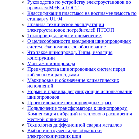
Руководство по устройству электроустановок по
правилам МЭК и ГОСТ
Классификация пластмасс на воспламеняемость по
стандарту UL 94
Правила технической эксплуатации
электроустановок потребителей ПТЭЭП
Токопроводы, виды и применение.
О целесообразности внедрения шинопроводных
систем. Экономическое обоснование
Что такое шинопровод. Типы, изоляция,
конструкции
Монтаж шинопровода
Преимущества шинопроводных систем перед
кабельными разводками
Маркировка и обозначение климатических
исполнений
Нормы и правила, регулирующие использование
шинопроводов
Проектирование шинопроводных трасс
Подключение трансформатора к шинопроводу.
Компенсация вибраций и теплового расширения
жесткой ошиновки
Технология диффузионной сварки металлов
Выбор инструмента для обработки
электротехнических шин