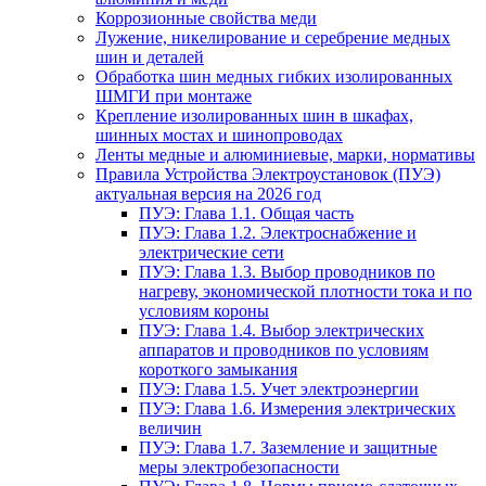
Коррозионные свойства меди
Лужение, никелирование и серебрение медных
шин и деталей
Обработка шин медных гибких изолированных
ШМГИ при монтаже
Крепление изолированных шин в шкафах,
шинных мостах и шинопроводах
Ленты медные и алюминиевые, марки, нормативы
Правила Устройства Электроустановок (ПУЭ)
актуальная версия на 2026 год
ПУЭ: Глава 1.1. Общая часть
ПУЭ: Глава 1.2. Электроснабжение и
электрические сети
ПУЭ: Глава 1.3. Выбор проводников по
нагреву, экономической плотности тока и по
условиям короны
ПУЭ: Глава 1.4. Выбор электрических
аппаратов и проводников по условиям
короткого замыкания
ПУЭ: Глава 1.5. Учет электроэнергии
ПУЭ: Глава 1.6. Измерения электрических
величин
ПУЭ: Глава 1.7. Заземление и защитные
меры электробезопасности