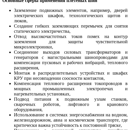
Основные сферы применения плетеных шин
Заземление подвижных элементов, например, дверей
электрических шкафов, технологических щитов и
люков,
Создание гибких заземляющих перемычек для снятия
статического электричества,
Отвод высокочастотных токов помех на контур
заземления для защиты чувствительной
микроэлектроники,
Соединение выходов силовых трансформаторов и
генераторов с магистральными шинопроводами для
компенсации пусковых и рабочих вибраций, теплового
расширения,
Монтаж в распределительных устройствах и шкафах
КРУ при несовпадении соосности контактов,
Компенсация теплового расширения токопроводов в
мощных промышленных электропечах и
нагревательных установках,
Подвод питания к подвижным узлам станков,
сварочных роботов, лифтового и кранового
оборудования,
Использование в системах энергоснабжения на водном,
железнодорожном, авиа и космическом транспорте, где
критически важна устойчивость к постоянной тряске,