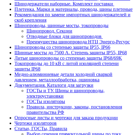
Шинодержатели наборные. Комплект поставки
Плетенка. Марки и материалы, провода, шины плетеные
Рекомендация по замене импортных шинодержателей и
скоб крепления
Шинопроводы, шинные мосты, токопроводы
Шинопровод. Секции
Отводные блоки для шинопроводов
Преимущества шинопровода НТЦ Энерго-Ресурс
Шинопроводы со степенью защиты IP55, IP66
Шинные мосты до 7500 А. Степень защиты IP55, IP68
Литые шинопроводы со степенью защиты IP68/69K
Токопроводы до 10 кВ с литой изоляцией степени
защиты IP68
Медно-алюминиевые детали холодной сваркой
давлением, металлообработка, ошиновка
Документация. Каталоги для загрузки
ГОСТы и ТУ. Шины и шинопроводы,
электроустановки
ГОСТы изоляторы
Правила, инструкции, законы, постановления
правительства РФ
Опросные листы и чертежи для заказа продукции
Чертежи изоляторов
Статьи, ГОСТы, Правила
Выбор сечения прямоугольной шины по току.