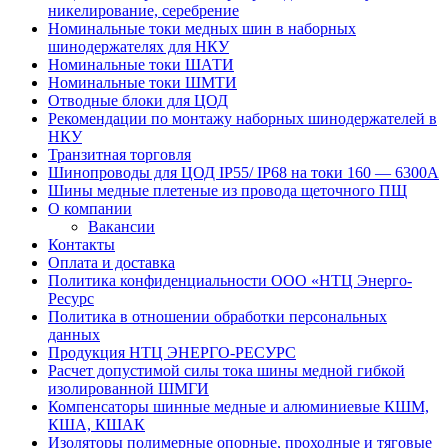
никелирование, серебрение
Номинальные токи медных шин в наборных
шинодержателях для НКУ
Номинальные токи ШАТИ
Номинальные токи ШМТИ
Отводные блоки для ЦОД
Рекомендации по монтажу наборных шинодержателей в
НКУ
Транзитная торговля
Шинопроводы для ЦОД IP55/ IP68 на токи 160 — 6300А
Шины медные плетеные из провода щеточного ПЩ
О компании
Вакансии
Контакты
Оплата и доставка
Политика конфиденциальности ООО «НТЦ Энерго-
Ресурс
Политика в отношении обработки персональных
данных
Продукция НТЦ ЭНЕРГО-РЕСУРС
Расчет допустимой силы тока шины медной гибкой
изолированной ШМГИ
Компенсаторы шинные медные и алюминиевые КШМ,
КША, КШАК
Изоляторы полимерные опорные, проходные и тяговые