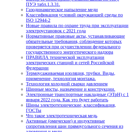
ПУЭ табл.1.3.31.
Газодинамическое напыление меди
Классификация условий окружающей среды по
ISO 12944-2
Новые правила по охране труда при эксплуатации
электроустановок с 2021 года
Нормативные правовые акты, устанавливающие
обязательные требования, соблюдение которых
проверяется при осуществлении федерального
государственного энергетического надзора
ПРАВИЛА технической эксплуатации
электрических станций и сетей Российской
Федерации
Термоусаживаемая изоляция, трубки. Виды,
применение, технология монтажа.
Технология холодной сварки давлением
Шинные мосты, назначение и конструкции.
Электронные транспортные накладные (ЭТрН) с 1
января 2022 года. Как это будет работать
Шины электротехнические, классификация,
ГОСТы
Что такое электротехническая медь
Активные (омические) и индуктивные
сопротивления шин прямоугольного сечения из
алюминия и меди