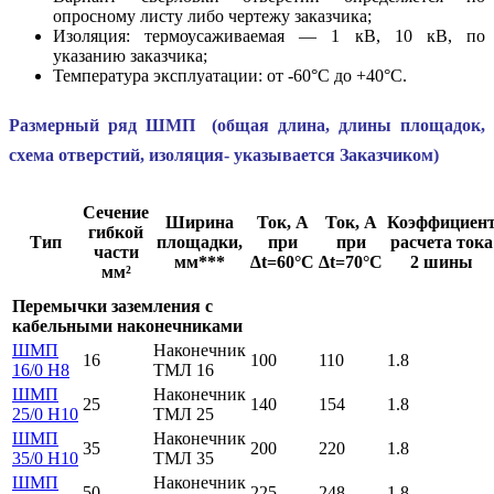
опросному листу либо чертежу заказчика;
Изоляция: термоусаживаемая — 1 кВ, 10 кВ, по
указанию заказчика;
Температура эксплуатации: от -60°С до +40°С.
Размерный ряд ШМП (общая длина, длины площадок,
схема отверстий, изоляция- указывается Заказчиком)
Сечение
Ширина
Ток, А
Ток, А
Коэффициен
гибкой
Тип
площадки,
при
при
расчета тока
части
мм***
∆t=60°C
∆t=70°C
2 шины
мм²
Перемычки заземления с
кабельными наконечниками
ШМП
Наконечник
16
100
110
1.8
16/0 H8
ТМЛ 16
ШМП
Наконечник
25
140
154
1.8
25/0 H10
ТМЛ 25
ШМП
Наконечник
35
200
220
1.8
35/0 H10
ТМЛ 35
ШМП
Наконечник
50
225
248
1.8