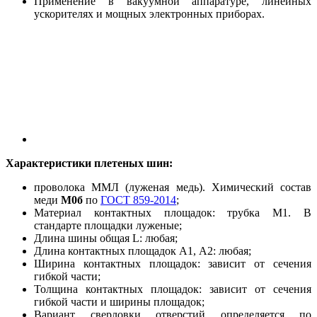
Применение в вакуумной аппаратуре, линейных
ускорителях и мощных электронных приборах.
Характеристики плетеных шин:
проволока ММЛ (луженая медь). Химический состав
меди
М0б
по
ГОСТ 859-2014
;
Материал контактных площадок: трубка М1. В
стандарте площадки луженые;
Длина шины общая L: любая;
Длина контактных площадок А1, А2: любая;
Ширина контактных площадок: зависит от сечения
гибкой части;
Толщина контактных площадок: зависит от сечения
гибкой части и ширины площадок;
Вариант сверловки отверстий определяется по