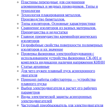
Пластины переходные для соединения
алюминиевых и медных проводников. Типы и
технологии
Технология плакирования металлов.
Производство биметаллов.
Типы изоляторов. Основные характеристики
Сравнение изоляторов из разных материалов.
Преимущества и недостатки
Главное преимущество кремнийорганических
изоляторов
Гидрофобные свойства поверхности поли мерных
изоляторов и их значение
Проверка фазировки электрооборудования с
использованием устройства фазировки СК-001 и
комплекта индикации наличия напряжения КИНН
Статьи архивные
Для чего нужен плавный пуск асинхронного
двигателя
Принцип работы софтстартера — устройства
плавного пуска
Выбор электродвигателя и расчет его рабочих
параметров
Виды электрической защиты асинхронных
электродвигателей
Частотный преобразователь для электродвигателя