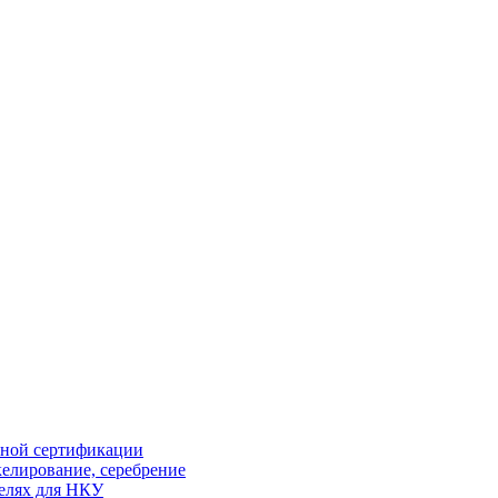
ной сертификации
елирование, серебрение
елях для НКУ