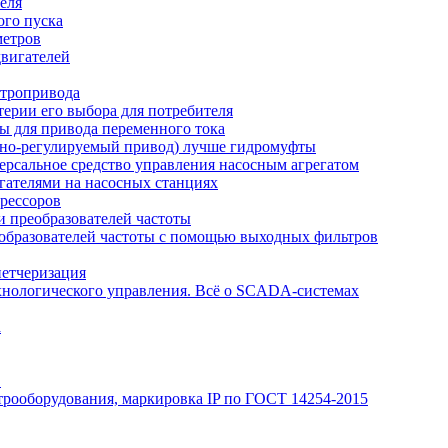
еля
ого пуска
метров
вигателей
ктропривода
терии его выбора для потребителя
ы для привода переменного тока
отно-регулируемый привод) лучше гидромуфты
рсальное средство управления насосным агрегатом
гателями на насосных станциях
рессоров
 преобразователей частоты
образователей частоты с помощью выходных фильтров
петчеризация
хнологического управления. Всё о SCADA-системах
а
Э
трооборудования, маркировка IP по ГОСТ 14254-2015