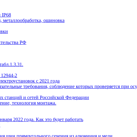
 IP68
, металлообработка, ошиновка
овки
ительства РФ
абл.1.3.31.
 12944-2
лектроустановок с 2021 года
ательные требования, соблюдение которых проверяется при осу
х станций и сетей Российской Федерации
ение, технология монтажа.
варя 2022 года. Как это будет работать
ы
ия шин прямоугольного сечения из алюминия и меди