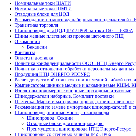
Номинальные токи ШАТИ
Номинальные токи ШМТИ
Отводные блоки для ЦОД
Рекомендации по монтажу наборных шинодержателей в
Транзитная торговля
Шинопроводы для ЦОД IP55/ IP68 на токи 160 — 6300А
Шины медные плетеные из провода щеточного ПЩ
О компании
Вакансии
Контакты
Оплата и доставка
Политика конфиденциальности ООО «НТЦ Энерго-Ресу
Политика в отношении обработки персональных данных
Продукция НТЦ ЭНЕРГО-РЕСУРС
Расчет допустимой силы тока шины медной гибкой из
Компенсаторы шинные медные и алюминиевые КШМ,
Изоляторы полимерные опорные, проходные и тяговые
Шинодержатели наборные. Комплект поставки
Плетенка. Марки и материалы, провода, шины плетеные
Рекомендация по замене импортных шинодержателей и с
Шинопроводы, шинные мосты, токопроводы
Шинопровод. Секции
Отводные блоки для шинопроводов
Преимущества шинопровода НТЦ Энерго-Ресурс
Шинопроводы со степенью защиты IP55, IP66