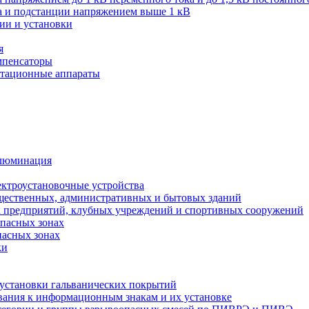
ва и подстанции напряжением выше 1 кВ
ии и установки
я
мпенсаторы
мутационные аппараты
иллюминация
ектроустановочные устройства
бщественных, административных и бытовых зданий
х предприятий, клубных учреждений и спортивных сооружений
опасных зонах
пасных зонах
ки
 установки гальванических покрытий
бования к информационным знакам и их установке