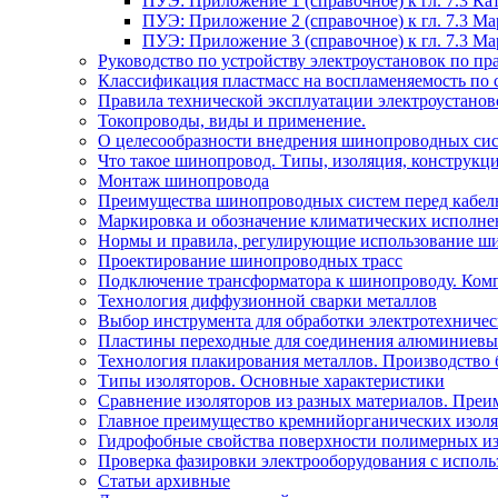
ПУЭ: Приложение 1 (справочное) к гл. 7.3 
ПУЭ: Приложение 2 (справочное) к гл. 7.3 
ПУЭ: Приложение 3 (справочное) к гл. 7.3 
Руководство по устройству электроустановок по 
Классификация пластмасс на воспламеняемость по 
Правила технической эксплуатации электроустано
Токопроводы, виды и применение.
О целесообразности внедрения шинопроводных сис
Что такое шинопровод. Типы, изоляция, конструкц
Монтаж шинопровода
Преимущества шинопроводных систем перед кабел
Маркировка и обозначение климатических исполн
Нормы и правила, регулирующие использование ш
Проектирование шинопроводных трасс
Подключение трансформатора к шинопроводу. Ком
Технология диффузионной сварки металлов
Выбор инструмента для обработки электротехниче
Пластины переходные для соединения алюминиевы
Технология плакирования металлов. Производство 
Типы изоляторов. Основные характеристики
Сравнение изоляторов из разных материалов. Преи
Главное преимущество кремнийорганических изоля
Гидрофобные свойства поверхности поли мерных из
Проверка фазировки электрооборудования с испол
Статьи архивные