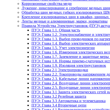
Коррозионные свойства меди
Лужение, никелирование и серебрение медных шин
Обработка шин медных гибких изолированных Ш
Крепление изолированных шин в шкафах, шинных 
Ленты медные и алюминиевые, марки, нормативы
Правила Устройства Электроустановок (ПУЭ) актуал
ПУЭ: Глава 1.1. Общая часть
ПУЭ: Глава 1.2. Электроснабжение и электрич
ПУЭ: Глава 1.3. Выбор проводников по нагре
ПУЭ: Глава 1.4. Выбор электрических аппара
ПУЭ: Глава 1.5. Учет электроэнергии
ПУЭ: Глава 1.6. Измерения электрических ве
ПУЭ: Глава 1.7. Заземление и защитные меры
ПУЭ: Глава 1.8. Нормы приемо-сдаточных и
ПУЭ: Глава 1.9. Изоляция электроустановок
ПУЭ: Глава 2.1 Электропроводки
ПУЭ: Глава 2.2. Токопроводы напряжением до
ПУЭ: Глава 2.3. Кабельные линии напряжение
ПУЭ: Глава 2.4. Воздушные линии электропе
ПУЭ: Глава 2.5. Воздушные линии электропе
ПУЭ: Глава 3.1 Защита электрических сетей 
ПУЭ: Глава 3.2 Релейная защита
ПУЭ: Глава 3.3 Автоматика и телемеханика
ПУЭ: Глава 3.4 Вторичные цепи
ПУЭ: Глава 4.1 Распределительные устройства