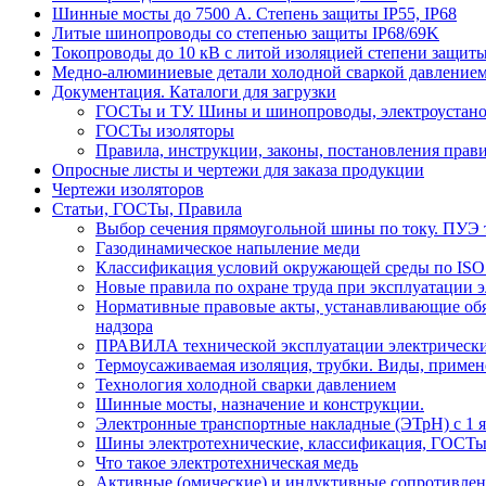
Шинные мосты до 7500 А. Степень защиты IP55, IP68
Литые шинопроводы со степенью защиты IP68/69K
Токопроводы до 10 кВ с литой изоляцией степени защиты
Медно-алюминиевые детали холодной сваркой давлением
Документация. Каталоги для загрузки
ГОСТы и ТУ. Шины и шинопроводы, электроустан
ГОСТы изоляторы
Правила, инструкции, законы, постановления прав
Опросные листы и чертежи для заказа продукции
Чертежи изоляторов
Статьи, ГОСТы, Правила
Выбор сечения прямоугольной шины по току. ПУЭ т
Газодинамическое напыление меди
Классификация условий окружающей среды по ISO
Новые правила по охране труда при эксплуатации э
Нормативные правовые акты, устанавливающие обяз
надзора
ПРАВИЛА технической эксплуатации электрически
Термоусаживаемая изоляция, трубки. Виды, примен
Технология холодной сварки давлением
Шинные мосты, назначение и конструкции.
Электронные транспортные накладные (ЭТрН) с 1 ян
Шины электротехнические, классификация, ГОСТ
Что такое электротехническая медь
Активные (омические) и индуктивные сопротивлен