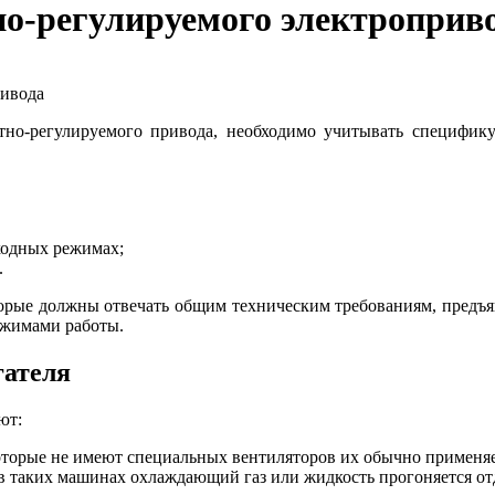
но-регулируемого электроприв
ривода
тно­-регулируемого привода, необходимо учитывать специфи
ходных режимах;
.
торые должны отвечать общим техническим требованиям, предъ
режимами работы.
гателя
ют:
оторые не имеют специальных вентиляторов их обычно применя
 таких машинах охлаждающий газ или жидкость прогоняется от