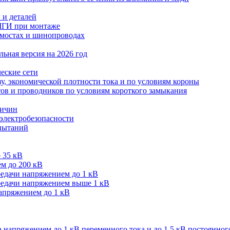
 и деталей
МГИ при монтаже
мостах и шинопроводах
ьная версия на 2026 год
еские сети
ву, экономической плотности тока и по условиям короны
тов и проводников по условиям короткого замыкания
личин
 электробезопасности
спытаний
 35 кВ
м до 200 кВ
редачи напряжением до 1 кВ
редачи напряжением выше 1 кВ
напряжением до 1 кВ
 напряжением до 1 кВ переменного тока и до 1,5 кВ постоянног