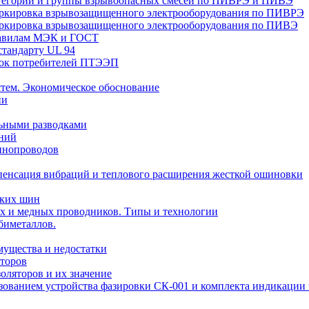
Категории и группы взрывоопасных смесей по ПИВРЭ и ПИВЭ
Маркировка взрывозащищенного электрооборудования по ПИВРЭ
Маркировка взрывозащищенного электрооборудования по ПИВЭ
правилам МЭК и ГОСТ
стандарту UL 94
вок потребителей ПТЭЭП
тем. Экономическое обоснование
ии
ьными разводками
ений
инопроводов
пенсация вибраций и теплового расширения жесткой ошиновки
ских шин
х и медных проводников. Типы и технологии
биметаллов.
мущества и недостатки
торов
оляторов и их значение
ьзованием устройства фазировки СК-001 и комплекта индикаци