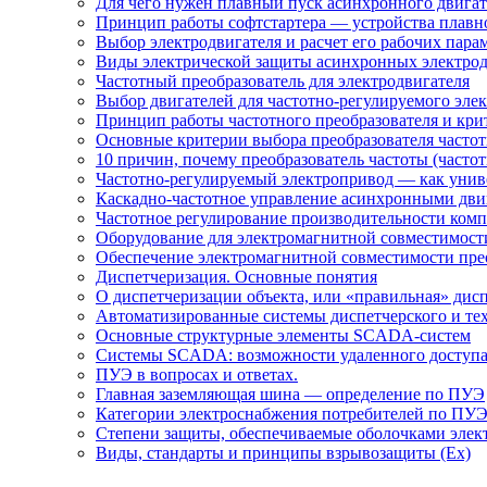
Для чего нужен плавный пуск асинхронного двигат
Принцип работы софтстартера — устройства плавн
Выбор электродвигателя и расчет его рабочих пара
Виды электрической защиты асинхронных электрод
Частотный преобразователь для электродвигателя
Выбор двигателей для частотно-регулируемого эле
Принцип работы частотного преобразователя и кри
Основные критерии выбора преобразователя частот
10 причин, почему преобразователь частоты (част
Частотно-регулируемый электропривод — как униве
Каскадно-частотное управление асинхронными дви
Частотное регулирование производительности комп
Оборудование для электромагнитной совместимости
Обеспечение электромагнитной совместимости пре
Диспетчеризация. Основные понятия
О диспетчеризации объекта, или «правильная» дис
Автоматизированные системы диспетчерского и те
Основные структурные элементы SCADA-систем
Системы SCADA: возможности удаленного доступ
ПУЭ в вопросах и ответах.
Главная заземляющая шина — определение по ПУЭ
Категории электроснабжения потребителей по ПУ
Степени защиты, обеспечиваемые оболочками элек
Виды, стандарты и принципы взрывозащиты (Ex)