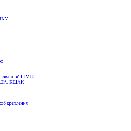
 НКУ
рс
олированной ШМГИ
 КША, КШАК
коб крепления