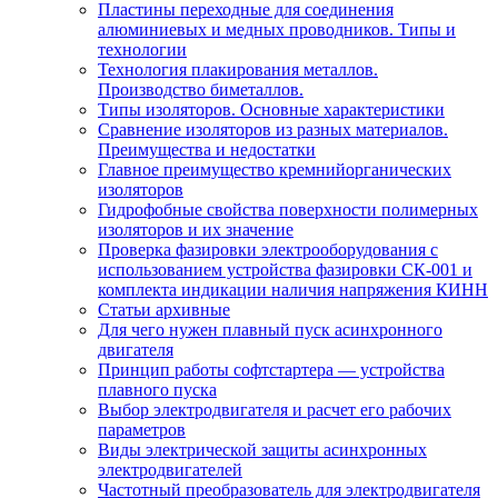
Пластины переходные для соединения
алюминиевых и медных проводников. Типы и
технологии
Технология плакирования металлов.
Производство биметаллов.
Типы изоляторов. Основные характеристики
Сравнение изоляторов из разных материалов.
Преимущества и недостатки
Главное преимущество кремнийорганических
изоляторов
Гидрофобные свойства поверхности поли мерных
изоляторов и их значение
Проверка фазировки электрооборудования с
использованием устройства фазировки СК-001 и
комплекта индикации наличия напряжения КИНН
Статьи архивные
Для чего нужен плавный пуск асинхронного
двигателя
Принцип работы софтстартера — устройства
плавного пуска
Выбор электродвигателя и расчет его рабочих
параметров
Виды электрической защиты асинхронных
электродвигателей
Частотный преобразователь для электродвигателя