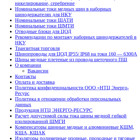
никелирование, серебрение
Номинальные токи медных шин в наборных
шинодержателях для НКУ
Номинальные токи ШАТИ
Номинальные токи ШМТИ
Отводные блоки для ЦОД
Рекомендации по монтажу наборных шинодержателей в
НКУ
Транзитная торговля
Шинопроводы для ЦОД IP55/ IP68 на токи 160 — 6300А
Шины медные плетеные из провода щеточного ПЩ
О компании
Вакансии
Контакты
Оплата и доставка
Политика конфиденциальности ООО «НТЦ Энерго-
Ресурс
Политика в отношении обработки персональных
данных
Продукция НТЦ ЭНЕРГО-РЕСУРС
Расчет допустимой силы тока шины медной гибкой
изолированной ШМГИ
Компенсаторы шинные медные и алюминиевые КШМ,
КША, КШАК
Изоляторы полимерные опорные, проходные и тяговые