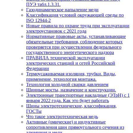
ПУЭ табл.1.3.31.
Газодинамическое напыление меди
Классификация условий окружающей среды по
ISO 12944-2
Новые правила по охране труда при эксплуатации
электроустановок с 2021 года
Нормативные правовые акты, устанавливающие
обязательные требования, соблюдение которых
проверяется при осуществлении федерального
государственного энергетического надзора
ПРАВИЛА технической эксплуатации
электрических станций и сетей Российской
Федерации
Термоусаживаемая изоляция, трубки. Виды,
применение, технология монтажа.
Технология холодной сварки давлением
Шинные мосты, назначение и конструкции.
Электронные транспортные накладные (ЭТрН) с 1
января 2022 года. Как это будет работать
Шины электротехнические, классификация,
ГОСТы
Что такое электротехническая медь
Активные (омические) и индуктивные
сопротивления шин прямоугольного сечения из
алюминия и меди