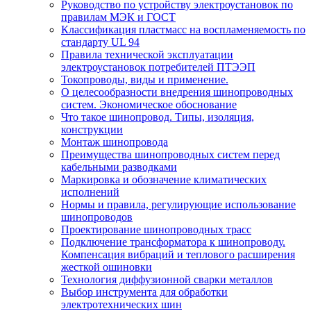
Руководство по устройству электроустановок по
правилам МЭК и ГОСТ
Классификация пластмасс на воспламеняемость по
стандарту UL 94
Правила технической эксплуатации
электроустановок потребителей ПТЭЭП
Токопроводы, виды и применение.
О целесообразности внедрения шинопроводных
систем. Экономическое обоснование
Что такое шинопровод. Типы, изоляция,
конструкции
Монтаж шинопровода
Преимущества шинопроводных систем перед
кабельными разводками
Маркировка и обозначение климатических
исполнений
Нормы и правила, регулирующие использование
шинопроводов
Проектирование шинопроводных трасс
Подключение трансформатора к шинопроводу.
Компенсация вибраций и теплового расширения
жесткой ошиновки
Технология диффузионной сварки металлов
Выбор инструмента для обработки
электротехнических шин