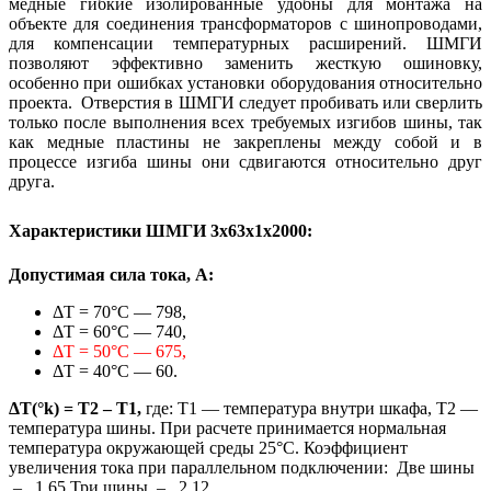
медные гибкие изолированные удобны для монтажа на
объекте для соединения трансформаторов с шинопроводами,
для компенсации температурных расширений. ШМГИ
позволяют эффективно заменить жесткую ошиновку,
особенно при ошибках установки оборудования относительно
проекта. Отверстия в ШМГИ следует пробивать или сверлить
только после выполнения всех требуемых изгибов шины, так
как медные пластины не закреплены между собой и в
процессе изгиба шины они сдвигаются относительно друг
друга.
Характеристики ШМГИ 3х63х1х2000:
Допустимая сила тока, А:
ΔТ = 70°C — 798,
ΔТ = 60°C — 740,
ΔТ = 50°C — 675,
ΔТ = 40°C — 60.
ΔT(°k) = T2 – T1,
где: Т1 — температура внутри шкафа, Т2 —
температура шины. При расчете принимается нормальная
температура окружающей среды 25°С. Коэффициент
увеличения тока при параллельном подключении: Две шины
– 1,65 Три шины – 2,12