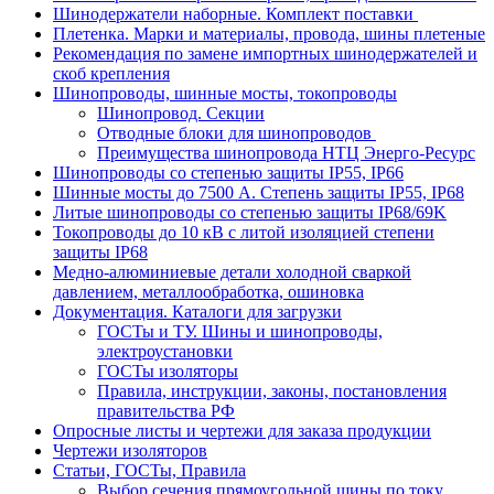
Шинодержатели наборные. Комплект поставки
Плетенка. Марки и материалы, провода, шины плетеные
Рекомендация по замене импортных шинодержателей и
скоб крепления
Шинопроводы, шинные мосты, токопроводы
Шинопровод. Секции
Отводные блоки для шинопроводов
Преимущества шинопровода НТЦ Энерго-Ресурс
Шинопроводы со степенью защиты IP55, IP66
Шинные мосты до 7500 А. Степень защиты IP55, IP68
Литые шинопроводы со степенью защиты IP68/69K
Токопроводы до 10 кВ с литой изоляцией степени
защиты IP68
Медно-алюминиевые детали холодной сваркой
давлением, металлообработка, ошиновка
Документация. Каталоги для загрузки
ГОСТы и ТУ. Шины и шинопроводы,
электроустановки
ГОСТы изоляторы
Правила, инструкции, законы, постановления
правительства РФ
Опросные листы и чертежи для заказа продукции
Чертежи изоляторов
Статьи, ГОСТы, Правила
Выбор сечения прямоугольной шины по току.