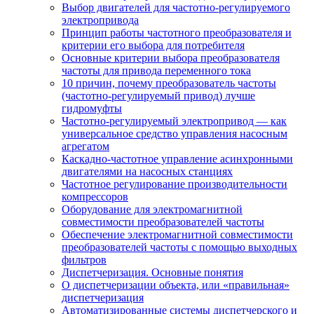
Выбор двигателей для частотно-регулируемого
электропривода
Принцип работы частотного преобразователя и
критерии его выбора для потребителя
Основные критерии выбора преобразователя
частоты для привода переменного тока
10 причин, почему преобразователь частоты
(частотно-регулируемый привод) лучше
гидромуфты
Частотно-регулируемый электропривод — как
универсальное средство управления насосным
агрегатом
Каскадно-частотное управление асинхронными
двигателями на насосных станциях
Частотное регулирование производительности
компрессоров
Оборудование для электромагнитной
совместимости преобразователей частоты
Обеспечение электромагнитной совместимости
преобразователей частоты с помощью выходных
фильтров
Диспетчеризация. Основные понятия
О диспетчеризации объекта, или «правильная»
диспетчеризация
Автоматизированные системы диспетчерского и