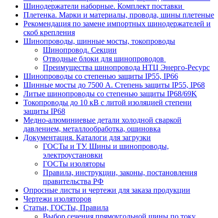
Шинодержатели наборные. Комплект поставки
Плетенка. Марки и материалы, провода, шины плетеные
Рекомендация по замене импортных шинодержателей и
скоб крепления
Шинопроводы, шинные мосты, токопроводы
Шинопровод. Секции
Отводные блоки для шинопроводов
Преимущества шинопровода НТЦ Энерго-Ресурс
Шинопроводы со степенью защиты IP55, IP66
Шинные мосты до 7500 А. Степень защиты IP55, IP68
Литые шинопроводы со степенью защиты IP68/69K
Токопроводы до 10 кВ с литой изоляцией степени
защиты IP68
Медно-алюминиевые детали холодной сваркой
давлением, металлообработка, ошиновка
Документация. Каталоги для загрузки
ГОСТы и ТУ. Шины и шинопроводы,
электроустановки
ГОСТы изоляторы
Правила, инструкции, законы, постановления
правительства РФ
Опросные листы и чертежи для заказа продукции
Чертежи изоляторов
Статьи, ГОСТы, Правила
Выбор сечения прямоугольной шины по току.