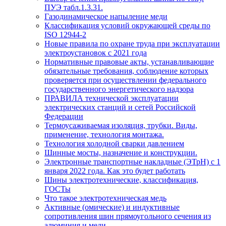
ПУЭ табл.1.3.31.
Газодинамическое напыление меди
Классификация условий окружающей среды по
ISO 12944-2
Новые правила по охране труда при эксплуатации
электроустановок с 2021 года
Нормативные правовые акты, устанавливающие
обязательные требования, соблюдение которых
проверяется при осуществлении федерального
государственного энергетического надзора
ПРАВИЛА технической эксплуатации
электрических станций и сетей Российской
Федерации
Термоусаживаемая изоляция, трубки. Виды,
применение, технология монтажа.
Технология холодной сварки давлением
Шинные мосты, назначение и конструкции.
Электронные транспортные накладные (ЭТрН) с 1
января 2022 года. Как это будет работать
Шины электротехнические, классификация,
ГОСТы
Что такое электротехническая медь
Активные (омические) и индуктивные
сопротивления шин прямоугольного сечения из
алюминия и меди