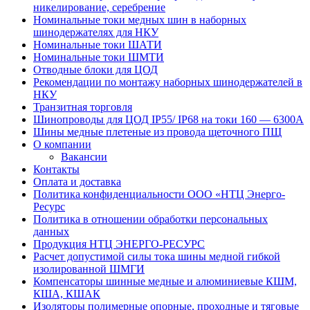
никелирование, серебрение
Номинальные токи медных шин в наборных
шинодержателях для НКУ
Номинальные токи ШАТИ
Номинальные токи ШМТИ
Отводные блоки для ЦОД
Рекомендации по монтажу наборных шинодержателей в
НКУ
Транзитная торговля
Шинопроводы для ЦОД IP55/ IP68 на токи 160 — 6300А
Шины медные плетеные из провода щеточного ПЩ
О компании
Вакансии
Контакты
Оплата и доставка
Политика конфиденциальности ООО «НТЦ Энерго-
Ресурс
Политика в отношении обработки персональных
данных
Продукция НТЦ ЭНЕРГО-РЕСУРС
Расчет допустимой силы тока шины медной гибкой
изолированной ШМГИ
Компенсаторы шинные медные и алюминиевые КШМ,
КША, КШАК
Изоляторы полимерные опорные, проходные и тяговые