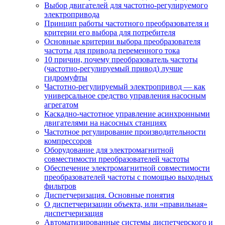
Выбор двигателей для частотно-регулируемого
электропривода
Принцип работы частотного преобразователя и
критерии его выбора для потребителя
Основные критерии выбора преобразователя
частоты для привода переменного тока
10 причин, почему преобразователь частоты
(частотно-регулируемый привод) лучше
гидромуфты
Частотно-регулируемый электропривод — как
универсальное средство управления насосным
агрегатом
Каскадно-частотное управление асинхронными
двигателями на насосных станциях
Частотное регулирование производительности
компрессоров
Оборудование для электромагнитной
совместимости преобразователей частоты
Обеспечение электромагнитной совместимости
преобразователей частоты с помощью выходных
фильтров
Диспетчеризация. Основные понятия
О диспетчеризации объекта, или «правильная»
диспетчеризация
Автоматизированные системы диспетчерского и