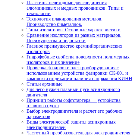
Пластины переходные для соединения
алюминиевых и медных проводников. Типы и
технологии
Технология плакирования металлов.
Производство биметаллов.
Типы изоляторов. Основные характеристики
Сравнение изоляторов из разных материалов.
Преимущества и недостатки
Главное преимущество кремнийорганических
изоляторов
Гидрофобные свойства поверхности поли мерных
изоляторов и их значение
Проверка фазировки электрооборудования с
использованием устройства фазировки СК-001 и
комплекта индикации наличия напряжения КИНН
Статьи архивные
Для чего нужен плавный пуск асинхронного
двигателя
Принцип работы софтстартера — устройства
плавного пуска
Выбор электродвигателя и расчет его рабочих
параметров
Виды электрической защиты асинхронных
электродвигателей
Частотный преобразователь для электродвигателя