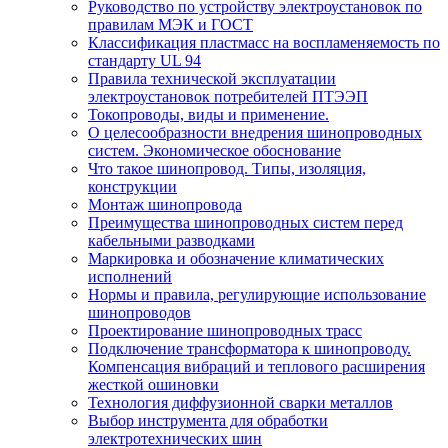
Руководство по устройству электроустановок по
правилам МЭК и ГОСТ
Классификация пластмасс на воспламеняемость по
стандарту UL 94
Правила технической эксплуатации
электроустановок потребителей ПТЭЭП
Токопроводы, виды и применение.
О целесообразности внедрения шинопроводных
систем. Экономическое обоснование
Что такое шинопровод. Типы, изоляция,
конструкции
Монтаж шинопровода
Преимущества шинопроводных систем перед
кабельными разводками
Маркировка и обозначение климатических
исполнений
Нормы и правила, регулирующие использование
шинопроводов
Проектирование шинопроводных трасс
Подключение трансформатора к шинопроводу.
Компенсация вибраций и теплового расширения
жесткой ошиновки
Технология диффузионной сварки металлов
Выбор инструмента для обработки
электротехнических шин