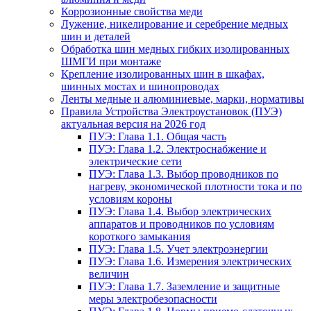
Коррозионные свойства меди
Лужение, никелирование и серебрение медных
шин и деталей
Обработка шин медных гибких изолированных
ШМГИ при монтаже
Крепление изолированных шин в шкафах,
шинных мостах и шинопроводах
Ленты медные и алюминиевые, марки, нормативы
Правила Устройства Электроустановок (ПУЭ)
актуальная версия на 2026 год
ПУЭ: Глава 1.1. Общая часть
ПУЭ: Глава 1.2. Электроснабжение и
электрические сети
ПУЭ: Глава 1.3. Выбор проводников по
нагреву, экономической плотности тока и по
условиям короны
ПУЭ: Глава 1.4. Выбор электрических
аппаратов и проводников по условиям
короткого замыкания
ПУЭ: Глава 1.5. Учет электроэнергии
ПУЭ: Глава 1.6. Измерения электрических
величин
ПУЭ: Глава 1.7. Заземление и защитные
меры электробезопасности