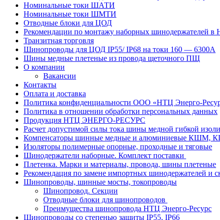
Номинальные токи ШАТИ
Номинальные токи ШМТИ
Отводные блоки для ЦОД
Рекомендации по монтажу наборных шинодержателей в
Транзитная торговля
Шинопроводы для ЦОД IP55/ IP68 на токи 160 — 6300А
Шины медные плетеные из провода щеточного ПЩ
О компании
Вакансии
Контакты
Оплата и доставка
Политика конфиденциальности ООО «НТЦ Энерго-Ресу
Политика в отношении обработки персональных данных
Продукция НТЦ ЭНЕРГО-РЕСУРС
Расчет допустимой силы тока шины медной гибкой из
Компенсаторы шинные медные и алюминиевые КШМ,
Изоляторы полимерные опорные, проходные и тяговые
Шинодержатели наборные. Комплект поставки
Плетенка. Марки и материалы, провода, шины плетеные
Рекомендация по замене импортных шинодержателей и с
Шинопроводы, шинные мосты, токопроводы
Шинопровод. Секции
Отводные блоки для шинопроводов
Преимущества шинопровода НТЦ Энерго-Ресурс
Шинопроводы со степенью защиты IP55, IP66