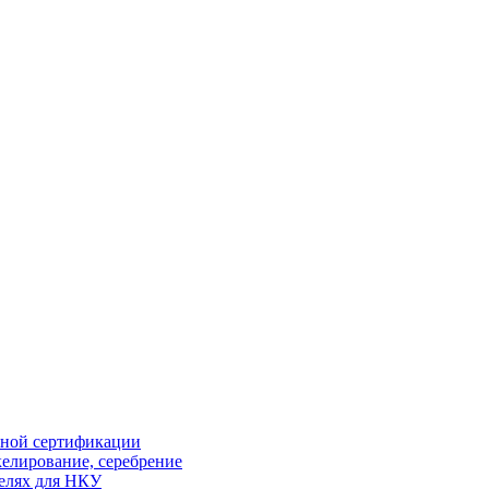
ной сертификации
елирование, серебрение
елях для НКУ