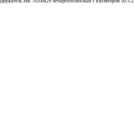
держатель МК 70100829 четырехполюсный с изолятором 50-5-2