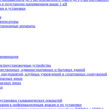
ва и подстанции напряжением выше 1 кВ
ии и установки
я
мпенсаторы
мутационные аппараты
иллюминация
ектроустановочные устройства
бщественных, административных и бытовых зданий
х предприятий, клубных учреждений и спортивных сооружений
опасных зонах
пасных зонах
ки
 установки гальванических покрытий
бования к информационным знакам и их установке