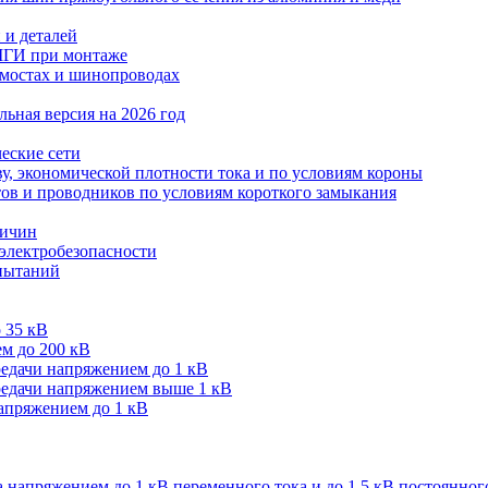
 и деталей
МГИ при монтаже
мостах и шинопроводах
ьная версия на 2026 год
еские сети
ву, экономической плотности тока и по условиям короны
тов и проводников по условиям короткого замыкания
личин
 электробезопасности
спытаний
 35 кВ
м до 200 кВ
редачи напряжением до 1 кВ
редачи напряжением выше 1 кВ
напряжением до 1 кВ
 напряжением до 1 кВ переменного тока и до 1,5 кВ постоянног