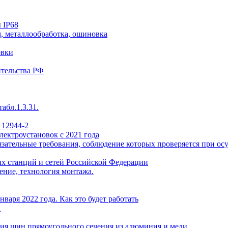
 IP68
, металлообработка, ошиновка
овки
ительства РФ
абл.1.3.31.
 12944-2
лектроустановок с 2021 года
ательные требования, соблюдение которых проверяется при осу
х станций и сетей Российской Федерации
ение, технология монтажа.
варя 2022 года. Как это будет работать
ы
ия шин прямоугольного сечения из алюминия и меди