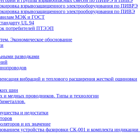
Категории и группы взрывоопасных смесей по ПИВРЭ и ПИВЭ
Маркировка взрывозащищенного электрооборудования по ПИВРЭ
Маркировка взрывозащищенного электрооборудования по ПИВЭ
правилам МЭК и ГОСТ
стандарту UL 94
вок потребителей ПТЭЭП
тем. Экономическое обоснование
ии
ьными разводками
ений
инопроводов
пенсация вибраций и теплового расширения жесткой ошиновки
ских шин
х и медных проводников. Типы и технологии
биметаллов.
мущества и недостатки
торов
оляторов и их значение
ьзованием устройства фазировки СК-001 и комплекта индикаци