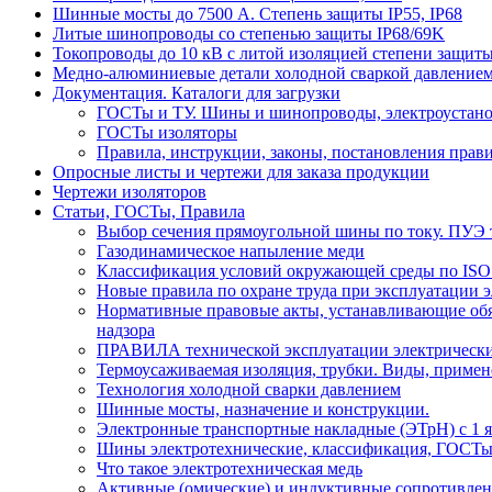
Шинные мосты до 7500 А. Степень защиты IP55, IP68
Литые шинопроводы со степенью защиты IP68/69K
Токопроводы до 10 кВ с литой изоляцией степени защиты
Медно-алюминиевые детали холодной сваркой давлением
Документация. Каталоги для загрузки
ГОСТы и ТУ. Шины и шинопроводы, электроустан
ГОСТы изоляторы
Правила, инструкции, законы, постановления прав
Опросные листы и чертежи для заказа продукции
Чертежи изоляторов
Статьи, ГОСТы, Правила
Выбор сечения прямоугольной шины по току. ПУЭ т
Газодинамическое напыление меди
Классификация условий окружающей среды по ISO
Новые правила по охране труда при эксплуатации э
Нормативные правовые акты, устанавливающие обяз
надзора
ПРАВИЛА технической эксплуатации электрически
Термоусаживаемая изоляция, трубки. Виды, примен
Технология холодной сварки давлением
Шинные мосты, назначение и конструкции.
Электронные транспортные накладные (ЭТрН) с 1 ян
Шины электротехнические, классификация, ГОСТ
Что такое электротехническая медь
Активные (омические) и индуктивные сопротивлен