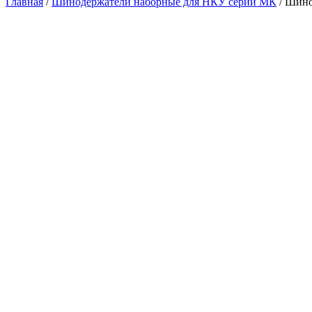
Главная
/
Шинодержатели наборные для НКУ серии МК
/ Шино