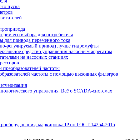
еля
ого пуска
метров
вигателей
ктропривода
терии его выбора для потребителя
ы для привода переменного тока
отно-регулируемый привод) лучше гидромуфты
рсальное средство управления насосным агрегатом
гателями на насосных станциях
рессоров
 преобразователей частоты
образователей частоты с помощью выходных фильтров
петчеризация
хнологического управления. Всё о SCADA-системах
а
Э
трооборудования, маркировка IP по ГОСТ 14254-2015