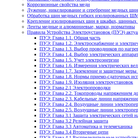
Коррозионные свойства меди
Лужение, никелирование и серебрение медных шин
Обработка шин медных гибких изолированных Ш
Крепление изолированных шин в шкафах, шинных 
Ленты медные и алюминиевые, марки, нормативы
Правила Устройства Электроустановок (ПУЭ) актуал
ПУЭ: Глава 1.1. Общая часть
ПУЭ: Глава 1.2. Электроснабжение и электрич
ПУЭ: Глава 1.3. Выбор проводников по нагре
ПУЭ: Глава 1.4. Выбор электрических аппара
ПУЭ: Глава 1.5. Учет электроэнергии
ПУЭ: Глава 1.6. Измерения электрических ве
ПУЭ: Глава 1.7. Заземление и защитные меры
ПУЭ: Глава 1.8. Нормы приемо-сдаточных и
ПУЭ: Глава 1.9. Изоляция электроустановок
ПУЭ: Глава 2.1 Электропроводки
ПУЭ: Глава 2.2. Токопроводы напряжением до
ПУЭ: Глава 2.3. Кабельные линии напряжение
ПУЭ: Глава 2.4. Воздушные линии электропе
ПУЭ: Глава 2.5. Воздушные линии электропе
ПУЭ: Глава 3.1 Защита электрических сетей 
ПУЭ: Глава 3.2 Релейная защита
ПУЭ: Глава 3.3 Автоматика и телемеханика
ПУЭ: Глава 3.4 Вторичные цепи
ПУЭ: Глава 4.1 Распределительные устройства