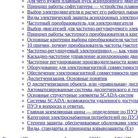
Для чего нужен плавный пуск асинхронного двигат
Принцип работы софтстартера — устройства плавн
Выбор электродвигателя и расчет его рабочих пара
Виды электрической защиты асинхронных электрод
Частотный преобразователь для электродвигателя
Выбор двигателей для частотно-регулируемого эле
Принцип работы частотного преобразователя и кри
Основные критерии выбора преобразователя частот
10 причин, почему преобразователь частоты (част
Частотно-регулируемый электропривод — как униве
Каскадно-частотное управление асинхронными дви
Частотное регулирование производительности комп
Оборудование для электромагнитной совместимости
Обеспечение электромагнитной совместимости пре
Диспетчеризация. Основные понятия
О диспетчеризации объекта, или «правильная» дис
Автоматизированные системы диспетчерского и те
Основные структурные элементы SCADA-систем
Системы SCADA: возможности удаленного доступ
ПУЭ в вопросах и ответах.
Главная заземляющая шина — определение по ПУЭ
Категории электроснабжения потребителей по ПУ
Степени защиты, обеспечиваемые оболочками элек
Виды, стандарты и принципы взрывозащиты (Ex)