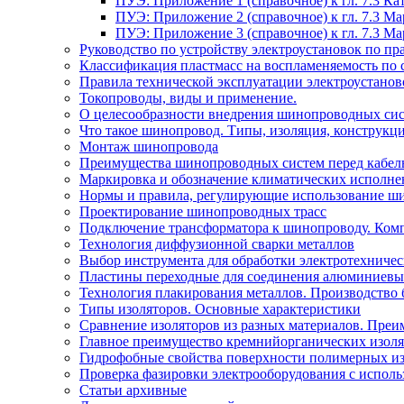
ПУЭ: Приложение 1 (справочное) к гл. 7.3 
ПУЭ: Приложение 2 (справочное) к гл. 7.3 
ПУЭ: Приложение 3 (справочное) к гл. 7.3 
Руководство по устройству электроустановок по 
Классификация пластмасс на воспламеняемость по 
Правила технической эксплуатации электроустано
Токопроводы, виды и применение.
О целесообразности внедрения шинопроводных сис
Что такое шинопровод. Типы, изоляция, конструкц
Монтаж шинопровода
Преимущества шинопроводных систем перед кабел
Маркировка и обозначение климатических исполн
Нормы и правила, регулирующие использование ш
Проектирование шинопроводных трасс
Подключение трансформатора к шинопроводу. Ком
Технология диффузионной сварки металлов
Выбор инструмента для обработки электротехниче
Пластины переходные для соединения алюминиевы
Технология плакирования металлов. Производство 
Типы изоляторов. Основные характеристики
Сравнение изоляторов из разных материалов. Преи
Главное преимущество кремнийорганических изоля
Гидрофобные свойства поверхности поли мерных из
Проверка фазировки электрооборудования с испол
Статьи архивные