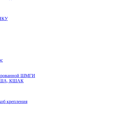
 НКУ
рс
олированной ШМГИ
 КША, КШАК
коб крепления