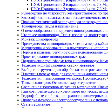
ПУЭ: Приложение 1 (справочное) к гл. 7.3 
ПУЭ: Приложение 2 (справочное) к гл. 7.3 
ПУЭ: Приложение 3 (справочное) к гл. 7.3 
Руководство по устройству электроустановок по 
Классификация пластмасс на воспламеняемость по 
Правила технической эксплуатации электроустано
Токопроводы, виды и применение.
О целесообразности внедрения шинопроводных сис
Что такое шинопровод. Типы, изоляция, конструкц
Монтаж шинопровода
Преимущества шинопроводных систем перед кабел
Маркировка и обозначение климатических исполн
Нормы и правила, регулирующие использование ш
Проектирование шинопроводных трасс
Подключение трансформатора к шинопроводу. Ком
Технология диффузионной сварки металлов
Выбор инструмента для обработки электротехниче
Пластины переходные для соединения алюминиевы
Технология плакирования металлов. Производство 
Типы изоляторов. Основные характеристики
Сравнение изоляторов из разных материалов. Преи
Главное преимущество кремнийорганических изоля
Гидрофобные свойства поверхности поли мерных из
Проверка фазировки электрооборудования с испол
Статьи архивные