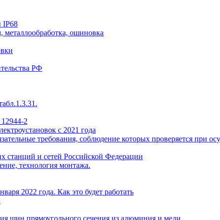
 IP68
, металлообработка, ошиновка
овки
ительства РФ
абл.1.3.31.
 12944-2
лектроустановок с 2021 года
ательные требования, соблюдение которых проверяется при осу
х станций и сетей Российской Федерации
ение, технология монтажа.
варя 2022 года. Как это будет работать
ы
ия шин прямоугольного сечения из алюминия и меди