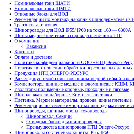
Номинальные токи ШАТИ
Номинальные токи ШМТИ
Отводные блоки для ЦОД
Рекомендации по монтажу наборных шинодержателей в
Транзитная торговля
Шинопроводы для ЦОД IP55/ IP68 на токи 160 — 6300А
Шины медные плетеные из провода щеточного ПЩ
О компании
Вакансии
Контакты
Оплата и доставка
Политика конфиденциальности ООО «НТЦ Энерго-Ресу
Политика в отношении обработки персональных данных
Продукция НТЦ ЭНЕРГО-РЕСУРС
Расчет допустимой силы тока шины медной гибкой из
Компенсаторы шинные медные и алюминиевые КШМ,
Изоляторы полимерные опорные, проходные и тяговые
Шинодержатели наборные. Комплект поставки
Плетенка. Марки и материалы, провода, шины плетеные
Рекомендация по замене импортных шинодержателей и с
Шинопроводы, шинные мосты, токопроводы
Шинопровод. Секции
Отводные блоки для шинопроводов
Преимущества шинопровода НТЦ Энерго-Ресурс
Шинопроводы со степенью защиты IP55, IP66