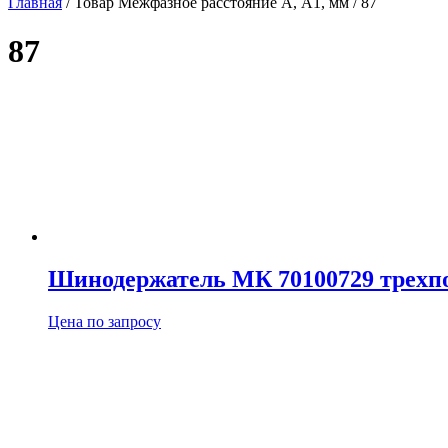
Главная
/ Товар Межфазное расстояние А, A1, мм / 87
87
Шинодержатель МК 70100729 трехпо
Цена по запросу