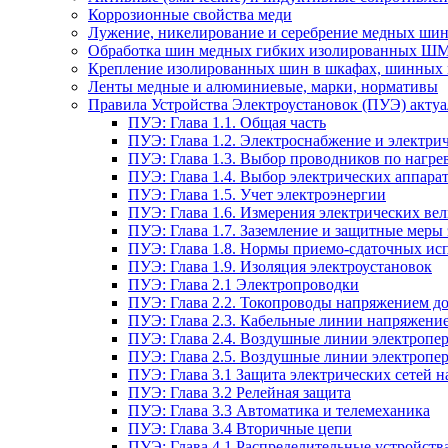
Коррозионные свойства меди
Лужение, никелирование и серебрение медных шин
Обработка шин медных гибких изолированных Ш
Крепление изолированных шин в шкафах, шинных 
Ленты медные и алюминиевые, марки, нормативы
Правила Устройства Электроустановок (ПУЭ) актуал
ПУЭ: Глава 1.1. Общая часть
ПУЭ: Глава 1.2. Электроснабжение и электрич
ПУЭ: Глава 1.3. Выбор проводников по нагре
ПУЭ: Глава 1.4. Выбор электрических аппара
ПУЭ: Глава 1.5. Учет электроэнергии
ПУЭ: Глава 1.6. Измерения электрических ве
ПУЭ: Глава 1.7. Заземление и защитные меры
ПУЭ: Глава 1.8. Нормы приемо-сдаточных и
ПУЭ: Глава 1.9. Изоляция электроустановок
ПУЭ: Глава 2.1 Электропроводки
ПУЭ: Глава 2.2. Токопроводы напряжением до
ПУЭ: Глава 2.3. Кабельные линии напряжение
ПУЭ: Глава 2.4. Воздушные линии электропе
ПУЭ: Глава 2.5. Воздушные линии электропе
ПУЭ: Глава 3.1 Защита электрических сетей 
ПУЭ: Глава 3.2 Релейная защита
ПУЭ: Глава 3.3 Автоматика и телемеханика
ПУЭ: Глава 3.4 Вторичные цепи
ПУЭ: Глава 4.1 Распределительные устройства