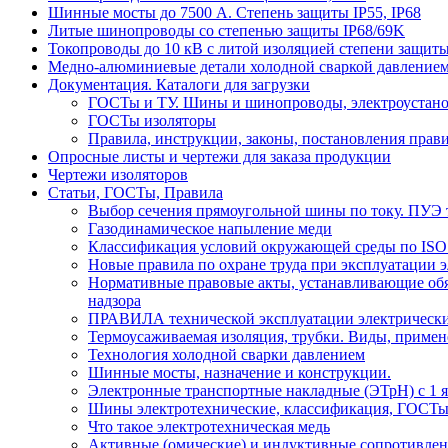
Шинные мосты до 7500 А. Степень защиты IP55, IP68
Литые шинопроводы со степенью защиты IP68/69K
Токопроводы до 10 кВ с литой изоляцией степени защиты
Медно-алюминиевые детали холодной сваркой давлением
Документация. Каталоги для загрузки
ГОСТы и ТУ. Шины и шинопроводы, электроустан
ГОСТы изоляторы
Правила, инструкции, законы, постановления прав
Опросные листы и чертежи для заказа продукции
Чертежи изоляторов
Статьи, ГОСТы, Правила
Выбор сечения прямоугольной шины по току. ПУЭ т
Газодинамическое напыление меди
Классификация условий окружающей среды по ISO
Новые правила по охране труда при эксплуатации э
Нормативные правовые акты, устанавливающие обяз
надзора
ПРАВИЛА технической эксплуатации электрически
Термоусаживаемая изоляция, трубки. Виды, примен
Технология холодной сварки давлением
Шинные мосты, назначение и конструкции.
Электронные транспортные накладные (ЭТрН) с 1 ян
Шины электротехнические, классификация, ГОСТ
Что такое электротехническая медь
Активные (омические) и индуктивные сопротивлен