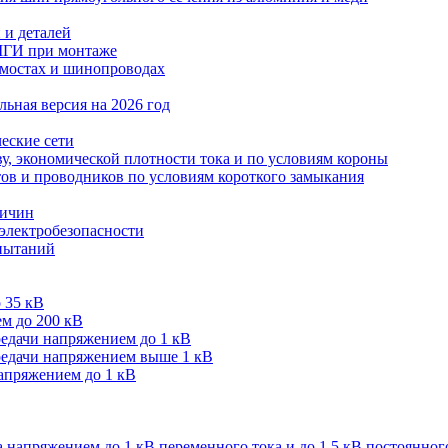
 и деталей
МГИ при монтаже
мостах и шинопроводах
ьная версия на 2026 год
еские сети
ву, экономической плотности тока и по условиям короны
тов и проводников по условиям короткого замыкания
личин
 электробезопасности
спытаний
 35 кВ
м до 200 кВ
редачи напряжением до 1 кВ
редачи напряжением выше 1 кВ
напряжением до 1 кВ
 напряжением до 1 кВ переменного тока и до 1,5 кВ постоянног