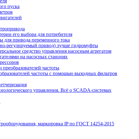
еля
ого пуска
метров
вигателей
ктропривода
терии его выбора для потребителя
ы для привода переменного тока
отно-регулируемый привод) лучше гидромуфты
рсальное средство управления насосным агрегатом
гателями на насосных станциях
рессоров
 преобразователей частоты
образователей частоты с помощью выходных фильтров
петчеризация
хнологического управления. Всё о SCADA-системах
а
Э
трооборудования, маркировка IP по ГОСТ 14254-2015