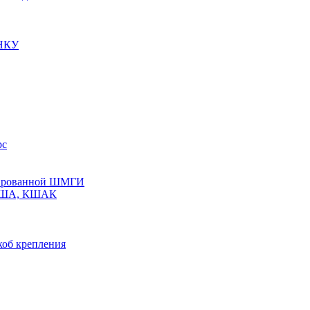
 НКУ
рс
олированной ШМГИ
 КША, КШАК
коб крепления