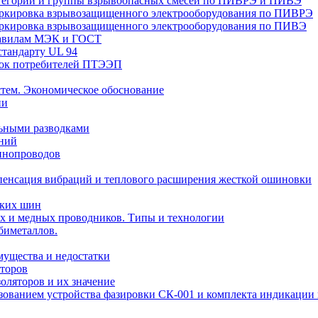
Категории и группы взрывоопасных смесей по ПИВРЭ и ПИВЭ
Маркировка взрывозащищенного электрооборудования по ПИВРЭ
Маркировка взрывозащищенного электрооборудования по ПИВЭ
правилам МЭК и ГОСТ
стандарту UL 94
вок потребителей ПТЭЭП
тем. Экономическое обоснование
ии
ьными разводками
ений
инопроводов
пенсация вибраций и теплового расширения жесткой ошиновки
ских шин
х и медных проводников. Типы и технологии
биметаллов.
мущества и недостатки
торов
оляторов и их значение
ьзованием устройства фазировки СК-001 и комплекта индикаци