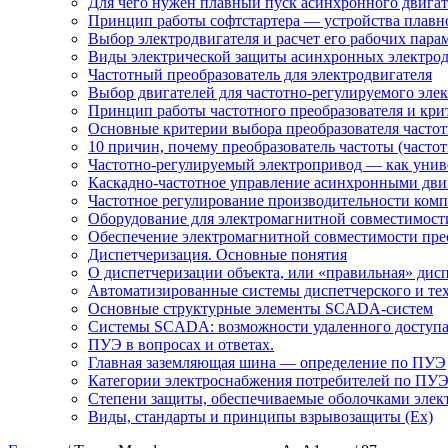
Для чего нужен плавный пуск асинхронного двигат
Принцип работы софтстартера — устройства плавн
Выбор электродвигателя и расчет его рабочих пара
Виды электрической защиты асинхронных электрод
Частотный преобразователь для электродвигателя
Выбор двигателей для частотно-регулируемого эле
Принцип работы частотного преобразователя и кри
Основные критерии выбора преобразователя частот
10 причин, почему преобразователь частоты (част
Частотно-регулируемый электропривод — как униве
Каскадно-частотное управление асинхронными дви
Частотное регулирование производительности комп
Оборудование для электромагнитной совместимости
Обеспечение электромагнитной совместимости пре
Диспетчеризация. Основные понятия
О диспетчеризации объекта, или «правильная» дис
Автоматизированные системы диспетчерского и те
Основные структурные элементы SCADA-систем
Системы SCADA: возможности удаленного доступ
ПУЭ в вопросах и ответах.
Главная заземляющая шина — определение по ПУЭ
Категории электроснабжения потребителей по ПУ
Степени защиты, обеспечиваемые оболочками элек
Виды, стандарты и принципы взрывозащиты (Ex)