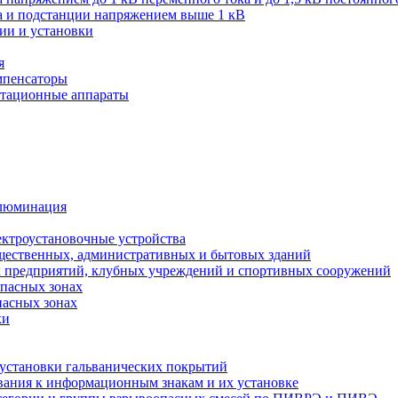
ва и подстанции напряжением выше 1 кВ
ии и установки
я
мпенсаторы
мутационные аппараты
иллюминация
ектроустановочные устройства
бщественных, административных и бытовых зданий
х предприятий, клубных учреждений и спортивных сооружений
опасных зонах
пасных зонах
ки
 установки гальванических покрытий
бования к информационным знакам и их установке