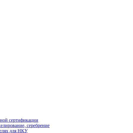
ной сертификации
елирование, серебрение
елях для НКУ