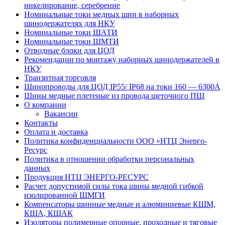
никелирование, серебрение
Номинальные токи медных шин в наборных
шинодержателях для НКУ
Номинальные токи ШАТИ
Номинальные токи ШМТИ
Отводные блоки для ЦОД
Рекомендации по монтажу наборных шинодержателей в
НКУ
Транзитная торговля
Шинопроводы для ЦОД IP55/ IP68 на токи 160 — 6300А
Шины медные плетеные из провода щеточного ПЩ
О компании
Вакансии
Контакты
Оплата и доставка
Политика конфиденциальности ООО «НТЦ Энерго-
Ресурс
Политика в отношении обработки персональных
данных
Продукция НТЦ ЭНЕРГО-РЕСУРС
Расчет допустимой силы тока шины медной гибкой
изолированной ШМГИ
Компенсаторы шинные медные и алюминиевые КШМ,
КША, КШАК
Изоляторы полимерные опорные, проходные и тяговые