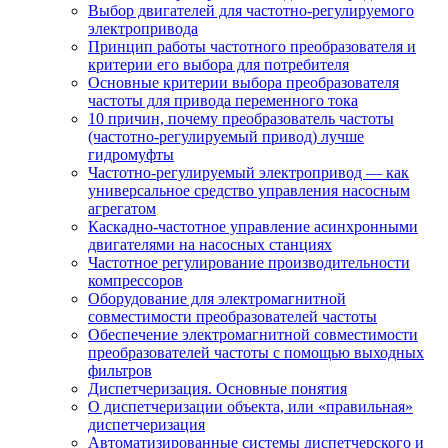
Выбор двигателей для частотно-регулируемого
электропривода
Принцип работы частотного преобразователя и
критерии его выбора для потребителя
Основные критерии выбора преобразователя
частоты для привода переменного тока
10 причин, почему преобразователь частоты
(частотно-регулируемый привод) лучше
гидромуфты
Частотно-регулируемый электропривод — как
универсальное средство управления насосным
агрегатом
Каскадно-частотное управление асинхронными
двигателями на насосных станциях
Частотное регулирование производительности
компрессоров
Оборудование для электромагнитной
совместимости преобразователей частоты
Обеспечение электромагнитной совместимости
преобразователей частоты с помощью выходных
фильтров
Диспетчеризация. Основные понятия
О диспетчеризации объекта, или «правильная»
диспетчеризация
Автоматизированные системы диспетчерского и