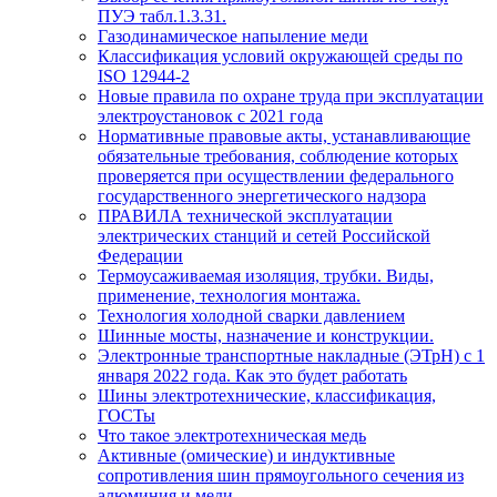
ПУЭ табл.1.3.31.
Газодинамическое напыление меди
Классификация условий окружающей среды по
ISO 12944-2
Новые правила по охране труда при эксплуатации
электроустановок с 2021 года
Нормативные правовые акты, устанавливающие
обязательные требования, соблюдение которых
проверяется при осуществлении федерального
государственного энергетического надзора
ПРАВИЛА технической эксплуатации
электрических станций и сетей Российской
Федерации
Термоусаживаемая изоляция, трубки. Виды,
применение, технология монтажа.
Технология холодной сварки давлением
Шинные мосты, назначение и конструкции.
Электронные транспортные накладные (ЭТрН) с 1
января 2022 года. Как это будет работать
Шины электротехнические, классификация,
ГОСТы
Что такое электротехническая медь
Активные (омические) и индуктивные
сопротивления шин прямоугольного сечения из
алюминия и меди