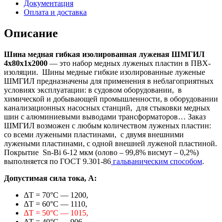
Документация
Оплата и доставка
Описание
Шина медная гибкая изолированная луженая ШМГИЛ
4х80х1х2000
— это набор медных луженых пластин в ПВХ-
изоляции. Шины медные гибкие изолированные луженые
ШМГИЛ предназначены для применения в неблагоприятных
условиях эксплуатации: в судовом оборудовании, в
химической и добывающей промышленности, в оборудовании
канализационных насосных станций, для стыковки медных
шин с алюминиевыми выводами трансформаторов… Заказ
ШМГИЛ возможен с любым количеством луженых пластин:
со всеми лужеными пластинами, с двумя внешними
лужеными пластинами, с одной внешней луженой пластиной.
Покрытие Sn-Bi 6-12 мкм (олово – 99,8% висмут – 0,2%)
выполняется по ГОСТ 9.301-86
гальваническим способом
.
Допустимая сила тока, А:
ΔТ = 70°C — 1200,
ΔТ = 60°C — 1110,
ΔТ = 50°C — 1015,
ΔТ = 40°C — 906.