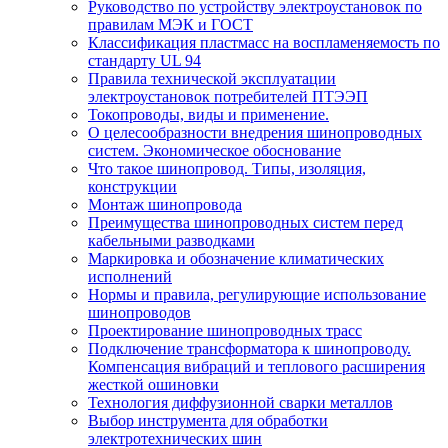
Руководство по устройству электроустановок по
правилам МЭК и ГОСТ
Классификация пластмасс на воспламеняемость по
стандарту UL 94
Правила технической эксплуатации
электроустановок потребителей ПТЭЭП
Токопроводы, виды и применение.
О целесообразности внедрения шинопроводных
систем. Экономическое обоснование
Что такое шинопровод. Типы, изоляция,
конструкции
Монтаж шинопровода
Преимущества шинопроводных систем перед
кабельными разводками
Маркировка и обозначение климатических
исполнений
Нормы и правила, регулирующие использование
шинопроводов
Проектирование шинопроводных трасс
Подключение трансформатора к шинопроводу.
Компенсация вибраций и теплового расширения
жесткой ошиновки
Технология диффузионной сварки металлов
Выбор инструмента для обработки
электротехнических шин