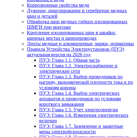
Коррозионные свойства меди
Лужение, никелирование и серебрение медных
шин и деталей
Обработка шин медных гибких изолированных
ШМГИ при монтаже
Крепление изолированных шин в шкафах,
шинных мостах и шинопроводах
Ленты медные и алюминиевые, марки, нормативы
Правила Устройства Электроустановок (ПУЭ)
актуальная версия на 2026 год
ПУЭ: Глава 1.1. Общая часть
ПУЭ: Глава 1.2. Электроснабжение и
электрические сети
ПУЭ: Глава 1.3. Выбор проводников по
нагреву, экономической плотности тока и по
условиям короны
ПУЭ: Глава 1.4. Выбор электрических
аппаратов и проводников по условиям
короткого замыкания
ПУЭ: Глава 1.5. Учет электроэнергии
ПУЭ: Глава 1.6. Измерения электрических
величин
ПУЭ: Глава 1.7. Заземление и защитные
меры электробезопасности