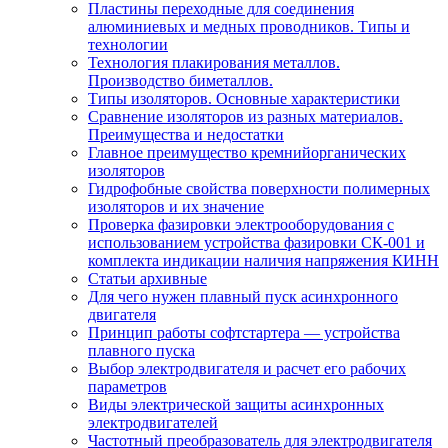
Пластины переходные для соединения
алюминиевых и медных проводников. Типы и
технологии
Технология плакирования металлов.
Производство биметаллов.
Типы изоляторов. Основные характеристики
Сравнение изоляторов из разных материалов.
Преимущества и недостатки
Главное преимущество кремнийорганических
изоляторов
Гидрофобные свойства поверхности поли мерных
изоляторов и их значение
Проверка фазировки электрооборудования с
использованием устройства фазировки СК-001 и
комплекта индикации наличия напряжения КИНН
Статьи архивные
Для чего нужен плавный пуск асинхронного
двигателя
Принцип работы софтстартера — устройства
плавного пуска
Выбор электродвигателя и расчет его рабочих
параметров
Виды электрической защиты асинхронных
электродвигателей
Частотный преобразователь для электродвигателя