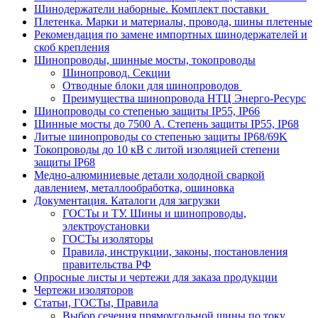
Шинодержатели наборные. Комплект поставки
Плетенка. Марки и материалы, провода, шины плетеные
Рекомендация по замене импортных шинодержателей и
скоб крепления
Шинопроводы, шинные мосты, токопроводы
Шинопровод. Секции
Отводные блоки для шинопроводов
Преимущества шинопровода НТЦ Энерго-Ресурс
Шинопроводы со степенью защиты IP55, IP66
Шинные мосты до 7500 А. Степень защиты IP55, IP68
Литые шинопроводы со степенью защиты IP68/69K
Токопроводы до 10 кВ с литой изоляцией степени
защиты IP68
Медно-алюминиевые детали холодной сваркой
давлением, металлообработка, ошиновка
Документация. Каталоги для загрузки
ГОСТы и ТУ. Шины и шинопроводы,
электроустановки
ГОСТы изоляторы
Правила, инструкции, законы, постановления
правительства РФ
Опросные листы и чертежи для заказа продукции
Чертежи изоляторов
Статьи, ГОСТы, Правила
Выбор сечения прямоугольной шины по току.