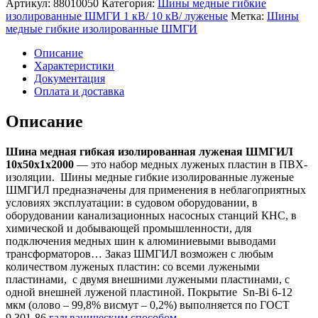
Артикул:
88010050
Категория:
Шины медные гибкие
изолированные ШМГИ 1 кВ/ 10 кВ/ луженые
Метка:
Шины
медные гибкие изолированные ШМГИ
Описание
Характеристики
Документация
Оплата и доставка
Описание
Шина медная гибкая изолированная луженая ШМГИЛ
10х50х1х2000
— это набор медных луженых пластин в ПВХ-
изоляции. Шины медные гибкие изолированные луженые
ШМГИЛ предназначены для применения в неблагоприятных
условиях эксплуатации: в судовом оборудовании, в
оборудовании канализационных насосных станций КНС, в
химической и добывающей промышленности, для
подключения медных шин к алюминиевыми выводами
трансформаторов… Заказ ШМГИЛ возможен с любым
количеством луженых пластин: со всеми лужеными
пластинами, с двумя внешними лужеными пластинами, с
одной внешней луженой пластиной. Покрытие Sn-Bi 6-12
мкм (олово – 99,8% висмут – 0,2%) выполняется по ГОСТ
9.301-86
гальваническим способом
.