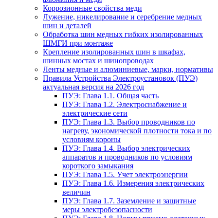
Коррозионные свойства меди
Лужение, никелирование и серебрение медных
шин и деталей
Обработка шин медных гибких изолированных
ШМГИ при монтаже
Крепление изолированных шин в шкафах,
шинных мостах и шинопроводах
Ленты медные и алюминиевые, марки, нормативы
Правила Устройства Электроустановок (ПУЭ)
актуальная версия на 2026 год
ПУЭ: Глава 1.1. Общая часть
ПУЭ: Глава 1.2. Электроснабжение и
электрические сети
ПУЭ: Глава 1.3. Выбор проводников по
нагреву, экономической плотности тока и по
условиям короны
ПУЭ: Глава 1.4. Выбор электрических
аппаратов и проводников по условиям
короткого замыкания
ПУЭ: Глава 1.5. Учет электроэнергии
ПУЭ: Глава 1.6. Измерения электрических
величин
ПУЭ: Глава 1.7. Заземление и защитные
меры электробезопасности