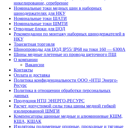
никелирование, серебрение
Номинальные токи медных шин в наборных
шинодержателях для НКУ
Номинальные токи ШАТИ
Номинальные токи ШМТИ
Отводные блоки для ЦОД
Рекомендации по монтажу наборных шинодержателей в
НКУ
Транзитная торговля
Шинопроводы для ЦОД IP55/ IP68 на токи 160 — 6300А
Шины медные плетеные из провода щеточного ПЩ
О компании
Вакансии
Контакты
Оплата и доставка
Политика конфиденциальности ООО «НТЦ Энерго-
Ресурс
Политика в отношении обработки персональных
данных
Продукция НТЦ ЭНЕРГО-РЕСУРС
Расчет допустимой силы тока шины медной гибкой
изолированной ШМГИ
Компенсаторы шинные медные и алюминиевые КШМ,
КША, КШАК
Изоляторы полимерные опорные, проходные и тяговые