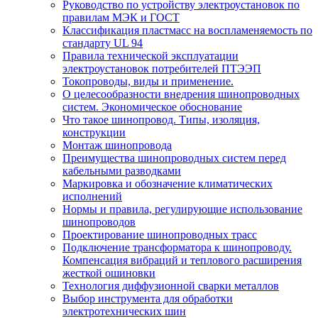
Руководство по устройству электроустановок по
правилам МЭК и ГОСТ
Классификация пластмасс на воспламеняемость по
стандарту UL 94
Правила технической эксплуатации
электроустановок потребителей ПТЭЭП
Токопроводы, виды и применение.
О целесообразности внедрения шинопроводных
систем. Экономическое обоснование
Что такое шинопровод. Типы, изоляция,
конструкции
Монтаж шинопровода
Преимущества шинопроводных систем перед
кабельными разводками
Маркировка и обозначение климатических
исполнений
Нормы и правила, регулирующие использование
шинопроводов
Проектирование шинопроводных трасс
Подключение трансформатора к шинопроводу.
Компенсация вибраций и теплового расширения
жесткой ошиновки
Технология диффузионной сварки металлов
Выбор инструмента для обработки
электротехнических шин