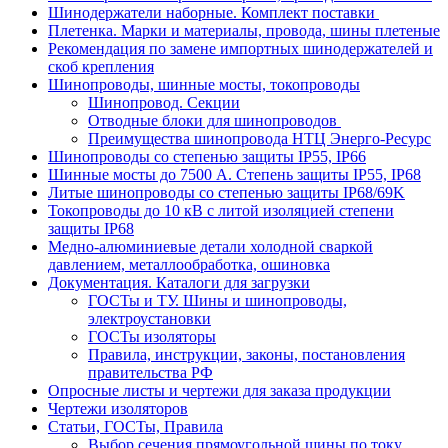
Шинодержатели наборные. Комплект поставки
Плетенка. Марки и материалы, провода, шины плетеные
Рекомендация по замене импортных шинодержателей и
скоб крепления
Шинопроводы, шинные мосты, токопроводы
Шинопровод. Секции
Отводные блоки для шинопроводов
Преимущества шинопровода НТЦ Энерго-Ресурс
Шинопроводы со степенью защиты IP55, IP66
Шинные мосты до 7500 А. Степень защиты IP55, IP68
Литые шинопроводы со степенью защиты IP68/69K
Токопроводы до 10 кВ с литой изоляцией степени
защиты IP68
Медно-алюминиевые детали холодной сваркой
давлением, металлообработка, ошиновка
Документация. Каталоги для загрузки
ГОСТы и ТУ. Шины и шинопроводы,
электроустановки
ГОСТы изоляторы
Правила, инструкции, законы, постановления
правительства РФ
Опросные листы и чертежи для заказа продукции
Чертежи изоляторов
Статьи, ГОСТы, Правила
Выбор сечения прямоугольной шины по току.