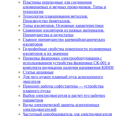
Пластины переходные для соединения
алюминиевых и медных проводников. Типы и
технологии
Технология плакирования металлов.
Производство биметаллов.
Типы изоляторов. Основные характеристики
Сравнение изоляторов из разных материалов.
Преимущества и недостатки
Главное преимущество кремнийорганических
изоляторов
Гидрофобные свойства поверхности поли мерных
изоляторов и их значение
Проверка фазировки электрооборудования с
использованием устройства фазировки СК-001 и
комплекта индикации наличия напряжения КИНН
Статьи архивные
Для чего нужен плавный пуск асинхронного
двигателя
Принцип работы софтстартера — устройства
плавного пуска
Выбор электродвигателя и расчет его рабочих
параметров
Виды электрической защиты асинхронных
электродвигателей
Частотный преобразователь для электродвигателя