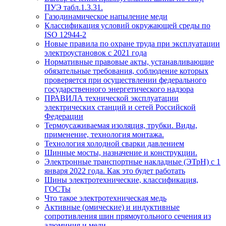
ПУЭ табл.1.3.31.
Газодинамическое напыление меди
Классификация условий окружающей среды по
ISO 12944-2
Новые правила по охране труда при эксплуатации
электроустановок с 2021 года
Нормативные правовые акты, устанавливающие
обязательные требования, соблюдение которых
проверяется при осуществлении федерального
государственного энергетического надзора
ПРАВИЛА технической эксплуатации
электрических станций и сетей Российской
Федерации
Термоусаживаемая изоляция, трубки. Виды,
применение, технология монтажа.
Технология холодной сварки давлением
Шинные мосты, назначение и конструкции.
Электронные транспортные накладные (ЭТрН) с 1
января 2022 года. Как это будет работать
Шины электротехнические, классификация,
ГОСТы
Что такое электротехническая медь
Активные (омические) и индуктивные
сопротивления шин прямоугольного сечения из
алюминия и меди