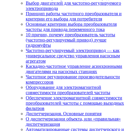
Выбор двигателей для частотно-регулируемого
электропривода
Принцип работы частотного преобразователя и
критерии его выбора для потребителя
Основные критерии выбора преобразователя
частоты для привода переменного тока
10 причин, почему преобразователь частоты
(частотно-регулируемый привод) лучше
гидромуфты
Частотно-регулируемый электропривод — как
универсальное средство управления насосным
агрегатом
Каскадно-частотное управление асинхронными
двигателями на насосных станциях
Частотное регулирование производительности
компрессоров
Оборудование для электромагнитной
совместимости преобразователей частоты
Обеспечение электромагнитной совместимости
преобразователей частоты с помощью выходных
фильтров
Диспетчеризация. Основные понятия
О диспетчеризации объекта, или «правильная»
диспетчеризация
Автоматизированные системы диспетчерского и