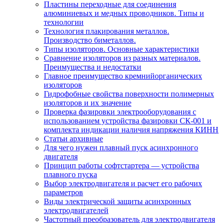
Пластины переходные для соединения
алюминиевых и медных проводников. Типы и
технологии
Технология плакирования металлов.
Производство биметаллов.
Типы изоляторов. Основные характеристики
Сравнение изоляторов из разных материалов.
Преимущества и недостатки
Главное преимущество кремнийорганических
изоляторов
Гидрофобные свойства поверхности поли мерных
изоляторов и их значение
Проверка фазировки электрооборудования с
использованием устройства фазировки СК-001 и
комплекта индикации наличия напряжения КИНН
Статьи архивные
Для чего нужен плавный пуск асинхронного
двигателя
Принцип работы софтстартера — устройства
плавного пуска
Выбор электродвигателя и расчет его рабочих
параметров
Виды электрической защиты асинхронных
электродвигателей
Частотный преобразователь для электродвигателя