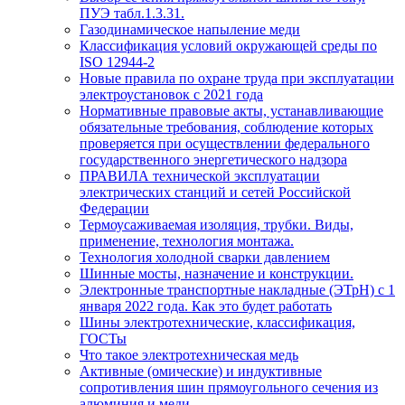
ПУЭ табл.1.3.31.
Газодинамическое напыление меди
Классификация условий окружающей среды по
ISO 12944-2
Новые правила по охране труда при эксплуатации
электроустановок с 2021 года
Нормативные правовые акты, устанавливающие
обязательные требования, соблюдение которых
проверяется при осуществлении федерального
государственного энергетического надзора
ПРАВИЛА технической эксплуатации
электрических станций и сетей Российской
Федерации
Термоусаживаемая изоляция, трубки. Виды,
применение, технология монтажа.
Технология холодной сварки давлением
Шинные мосты, назначение и конструкции.
Электронные транспортные накладные (ЭТрН) с 1
января 2022 года. Как это будет работать
Шины электротехнические, классификация,
ГОСТы
Что такое электротехническая медь
Активные (омические) и индуктивные
сопротивления шин прямоугольного сечения из
алюминия и меди