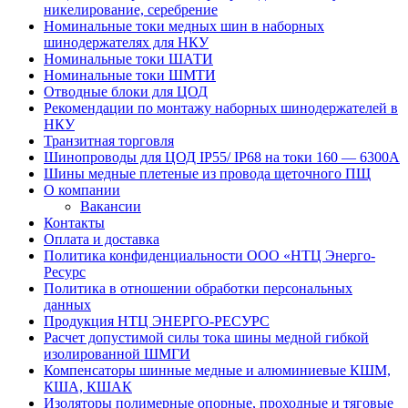
никелирование, серебрение
Номинальные токи медных шин в наборных
шинодержателях для НКУ
Номинальные токи ШАТИ
Номинальные токи ШМТИ
Отводные блоки для ЦОД
Рекомендации по монтажу наборных шинодержателей в
НКУ
Транзитная торговля
Шинопроводы для ЦОД IP55/ IP68 на токи 160 — 6300А
Шины медные плетеные из провода щеточного ПЩ
О компании
Вакансии
Контакты
Оплата и доставка
Политика конфиденциальности ООО «НТЦ Энерго-
Ресурс
Политика в отношении обработки персональных
данных
Продукция НТЦ ЭНЕРГО-РЕСУРС
Расчет допустимой силы тока шины медной гибкой
изолированной ШМГИ
Компенсаторы шинные медные и алюминиевые КШМ,
КША, КШАК
Изоляторы полимерные опорные, проходные и тяговые