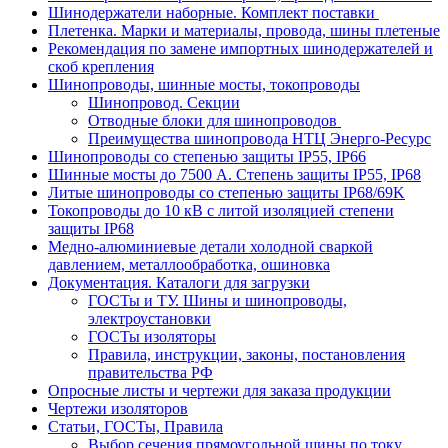
Шинодержатели наборные. Комплект поставки
Плетенка. Марки и материалы, провода, шины плетеные
Рекомендация по замене импортных шинодержателей и
скоб крепления
Шинопроводы, шинные мосты, токопроводы
Шинопровод. Секции
Отводные блоки для шинопроводов
Преимущества шинопровода НТЦ Энерго-Ресурс
Шинопроводы со степенью защиты IP55, IP66
Шинные мосты до 7500 А. Степень защиты IP55, IP68
Литые шинопроводы со степенью защиты IP68/69K
Токопроводы до 10 кВ с литой изоляцией степени
защиты IP68
Медно-алюминиевые детали холодной сваркой
давлением, металлообработка, ошиновка
Документация. Каталоги для загрузки
ГОСТы и ТУ. Шины и шинопроводы,
электроустановки
ГОСТы изоляторы
Правила, инструкции, законы, постановления
правительства РФ
Опросные листы и чертежи для заказа продукции
Чертежи изоляторов
Статьи, ГОСТы, Правила
Выбор сечения прямоугольной шины по току.