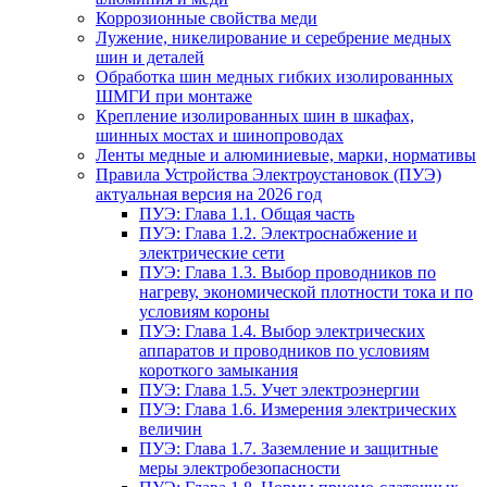
Коррозионные свойства меди
Лужение, никелирование и серебрение медных
шин и деталей
Обработка шин медных гибких изолированных
ШМГИ при монтаже
Крепление изолированных шин в шкафах,
шинных мостах и шинопроводах
Ленты медные и алюминиевые, марки, нормативы
Правила Устройства Электроустановок (ПУЭ)
актуальная версия на 2026 год
ПУЭ: Глава 1.1. Общая часть
ПУЭ: Глава 1.2. Электроснабжение и
электрические сети
ПУЭ: Глава 1.3. Выбор проводников по
нагреву, экономической плотности тока и по
условиям короны
ПУЭ: Глава 1.4. Выбор электрических
аппаратов и проводников по условиям
короткого замыкания
ПУЭ: Глава 1.5. Учет электроэнергии
ПУЭ: Глава 1.6. Измерения электрических
величин
ПУЭ: Глава 1.7. Заземление и защитные
меры электробезопасности