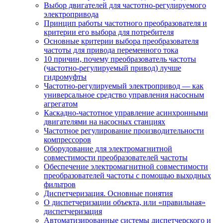
Выбор двигателей для частотно-регулируемого
электропривода
Принцип работы частотного преобразователя и
критерии его выбора для потребителя
Основные критерии выбора преобразователя
частоты для привода переменного тока
10 причин, почему преобразователь частоты
(частотно-регулируемый привод) лучше
гидромуфты
Частотно-регулируемый электропривод — как
универсальное средство управления насосным
агрегатом
Каскадно-частотное управление асинхронными
двигателями на насосных станциях
Частотное регулирование производительности
компрессоров
Оборудование для электромагнитной
совместимости преобразователей частоты
Обеспечение электромагнитной совместимости
преобразователей частоты с помощью выходных
фильтров
Диспетчеризация. Основные понятия
О диспетчеризации объекта, или «правильная»
диспетчеризация
Автоматизированные системы диспетчерского и