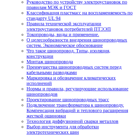
Руководство по устройству электроустановок по
правилам МЭК и ГОСТ
Классификация пластмасс на воспламеняемость по
стандарту UL 94
Правила технической эксплуатации
электроустановок потребителей ПТЭЭП
Токопроводы, виды и применение.
О целесообразности внедрения шинопроводных
систем. Экономическое обоснование
Что такое шинопровод. Типы, изоляция,
конструкции
Монтаж шинопровода
Преимущества шинопроводных систем перед
кабельными разводками
Маркировка и обозначение климатических
исполнений
Нормы и правила, регулирующие использование
шинопроводов
Проектирование шинопроводных трасс
Подключение трансформатора к шинопроводу.
Компенсация вибраций и теплового расширения
жесткой ошиновки
Технология диффузионной сварки металлов
Выбор инструмента для обработки
электротехнических шин