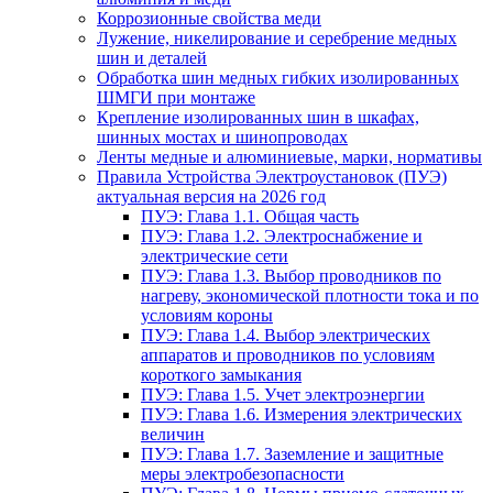
Коррозионные свойства меди
Лужение, никелирование и серебрение медных
шин и деталей
Обработка шин медных гибких изолированных
ШМГИ при монтаже
Крепление изолированных шин в шкафах,
шинных мостах и шинопроводах
Ленты медные и алюминиевые, марки, нормативы
Правила Устройства Электроустановок (ПУЭ)
актуальная версия на 2026 год
ПУЭ: Глава 1.1. Общая часть
ПУЭ: Глава 1.2. Электроснабжение и
электрические сети
ПУЭ: Глава 1.3. Выбор проводников по
нагреву, экономической плотности тока и по
условиям короны
ПУЭ: Глава 1.4. Выбор электрических
аппаратов и проводников по условиям
короткого замыкания
ПУЭ: Глава 1.5. Учет электроэнергии
ПУЭ: Глава 1.6. Измерения электрических
величин
ПУЭ: Глава 1.7. Заземление и защитные
меры электробезопасности