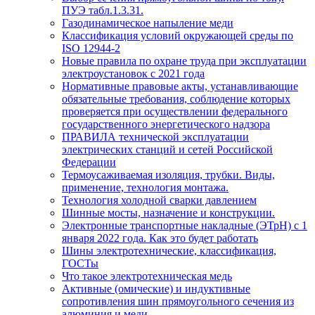
ПУЭ табл.1.3.31.
Газодинамическое напыление меди
Классификация условий окружающей среды по
ISO 12944-2
Новые правила по охране труда при эксплуатации
электроустановок с 2021 года
Нормативные правовые акты, устанавливающие
обязательные требования, соблюдение которых
проверяется при осуществлении федерального
государственного энергетического надзора
ПРАВИЛА технической эксплуатации
электрических станций и сетей Российской
Федерации
Термоусаживаемая изоляция, трубки. Виды,
применение, технология монтажа.
Технология холодной сварки давлением
Шинные мосты, назначение и конструкции.
Электронные транспортные накладные (ЭТрН) с 1
января 2022 года. Как это будет работать
Шины электротехнические, классификация,
ГОСТы
Что такое электротехническая медь
Активные (омические) и индуктивные
сопротивления шин прямоугольного сечения из
алюминия и меди