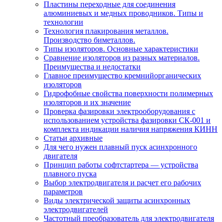
Пластины переходные для соединения
алюминиевых и медных проводников. Типы и
технологии
Технология плакирования металлов.
Производство биметаллов.
Типы изоляторов. Основные характеристики
Сравнение изоляторов из разных материалов.
Преимущества и недостатки
Главное преимущество кремнийорганических
изоляторов
Гидрофобные свойства поверхности поли мерных
изоляторов и их значение
Проверка фазировки электрооборудования с
использованием устройства фазировки СК-001 и
комплекта индикации наличия напряжения КИНН
Статьи архивные
Для чего нужен плавный пуск асинхронного
двигателя
Принцип работы софтстартера — устройства
плавного пуска
Выбор электродвигателя и расчет его рабочих
параметров
Виды электрической защиты асинхронных
электродвигателей
Частотный преобразователь для электродвигателя