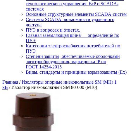
технологического управления. Всё о SCADA-
системах
Основные структурные элементы SCADA-систем
Системы SCADA: возможности удаленного
доступа
ПУЭ в вопросах и ответах.
Главная заземляющая шина — определение по
ПУЭ
Категории электроснабжения потребителей по
ПУЭ
Степени защиты, обеспечиваемые оболочками
электрооборудования, маркировка IP по
ГОСТ 14254-2015
Виды, стандарты и принципы взрывозащиты (Ex)
Главная
/
Изоляторы опорные низковольтные SM (МН) 1
кВ
/ Изолятор низковольтный SM 80-000 (М10)