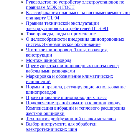
Руководство по устройству электроустановок по
правилам МЭК и ГОСТ
Классификация пластмасс на воспламеняемость по
стандарту UL 94
Правила технической эксплуатации
электроустановок потребителей ПТЭЭП
Токопроводы, виды и применение.
О целесообразности внедрения шинопроводных
систем. Экономическое обоснование
Что такое шинопровод. Типы, изоляция,
конструкции
Монтаж шинопровода
Преимущества шинопроводных систем перед
кабельными разводками
Маркировка и обозначение климатических
исполнений
Нормы и правила, регулирующие использование
шинопроводов
Проектирование шинопроводных трасс
Подключение трансформатора к шинопроводу.
Компенсация вибраций и теплового расширения
жесткой ошиновки
Технология диффузионной сварки металлов
Выбор инструмента для обработки
электротехнических шин