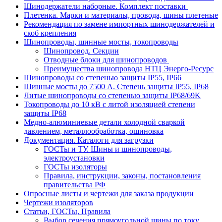
Шинодержатели наборные. Комплект поставки
Плетенка. Марки и материалы, провода, шины плетеные
Рекомендация по замене импортных шинодержателей и
скоб крепления
Шинопроводы, шинные мосты, токопроводы
Шинопровод. Секции
Отводные блоки для шинопроводов
Преимущества шинопровода НТЦ Энерго-Ресурс
Шинопроводы со степенью защиты IP55, IP66
Шинные мосты до 7500 А. Степень защиты IP55, IP68
Литые шинопроводы со степенью защиты IP68/69K
Токопроводы до 10 кВ с литой изоляцией степени
защиты IP68
Медно-алюминиевые детали холодной сваркой
давлением, металлообработка, ошиновка
Документация. Каталоги для загрузки
ГОСТы и ТУ. Шины и шинопроводы,
электроустановки
ГОСТы изоляторы
Правила, инструкции, законы, постановления
правительства РФ
Опросные листы и чертежи для заказа продукции
Чертежи изоляторов
Статьи, ГОСТы, Правила
Выбор сечения прямоугольной шины по току.