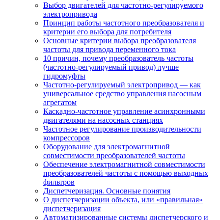
Выбор двигателей для частотно-регулируемого
электропривода
Принцип работы частотного преобразователя и
критерии его выбора для потребителя
Основные критерии выбора преобразователя
частоты для привода переменного тока
10 причин, почему преобразователь частоты
(частотно-регулируемый привод) лучше
гидромуфты
Частотно-регулируемый электропривод — как
универсальное средство управления насосным
агрегатом
Каскадно-частотное управление асинхронными
двигателями на насосных станциях
Частотное регулирование производительности
компрессоров
Оборудование для электромагнитной
совместимости преобразователей частоты
Обеспечение электромагнитной совместимости
преобразователей частоты с помощью выходных
фильтров
Диспетчеризация. Основные понятия
О диспетчеризации объекта, или «правильная»
диспетчеризация
Автоматизированные системы диспетчерского и