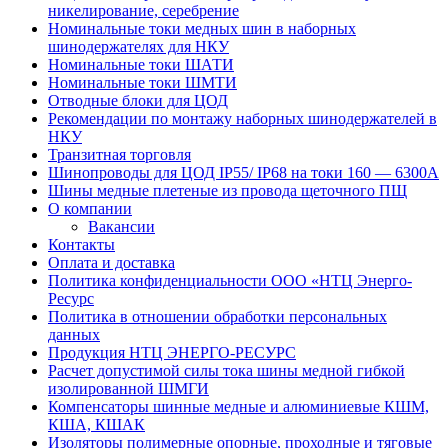
никелирование, серебрение
Номинальные токи медных шин в наборных
шинодержателях для НКУ
Номинальные токи ШАТИ
Номинальные токи ШМТИ
Отводные блоки для ЦОД
Рекомендации по монтажу наборных шинодержателей в
НКУ
Транзитная торговля
Шинопроводы для ЦОД IP55/ IP68 на токи 160 — 6300А
Шины медные плетеные из провода щеточного ПЩ
О компании
Вакансии
Контакты
Оплата и доставка
Политика конфиденциальности ООО «НТЦ Энерго-
Ресурс
Политика в отношении обработки персональных
данных
Продукция НТЦ ЭНЕРГО-РЕСУРС
Расчет допустимой силы тока шины медной гибкой
изолированной ШМГИ
Компенсаторы шинные медные и алюминиевые КШМ,
КША, КШАК
Изоляторы полимерные опорные, проходные и тяговые