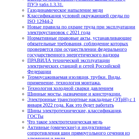
ПУЭ табл.1.3.31.
Газодинамическое напыление меди
Классификация условий окружающей среды по
ISO 12944-2
Новые правила по охране труда при эксплуатации
электроустановок с 2021 года
Нормативные правовые акты, устанавливающие
обязательные требования, соблюдение которых
проверяется при осуществлении федерального
государственного энергетического надзора
ПРАВИЛА технической эксплуатации
электрических станций и сетей Российской
Федерации
Термоусаживаемая изоляция, трубки. Виды,
применение, технология монтажа.
Технология холодной сварки давлением
Шинные мосты, назначение и конструкции.
Электронные транспортные накладные (ЭТрН) с 1
января 2022 года. Как это будет работать
Шины электротехнические, классификация,
ГОСТы
Что такое электротехническая медь
Активные (омические) и индуктивные
сопротивления шин прямоугольного сечения из
алюминия и меди