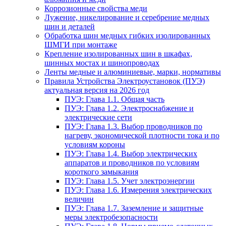
Коррозионные свойства меди
Лужение, никелирование и серебрение медных
шин и деталей
Обработка шин медных гибких изолированных
ШМГИ при монтаже
Крепление изолированных шин в шкафах,
шинных мостах и шинопроводах
Ленты медные и алюминиевые, марки, нормативы
Правила Устройства Электроустановок (ПУЭ)
актуальная версия на 2026 год
ПУЭ: Глава 1.1. Общая часть
ПУЭ: Глава 1.2. Электроснабжение и
электрические сети
ПУЭ: Глава 1.3. Выбор проводников по
нагреву, экономической плотности тока и по
условиям короны
ПУЭ: Глава 1.4. Выбор электрических
аппаратов и проводников по условиям
короткого замыкания
ПУЭ: Глава 1.5. Учет электроэнергии
ПУЭ: Глава 1.6. Измерения электрических
величин
ПУЭ: Глава 1.7. Заземление и защитные
меры электробезопасности