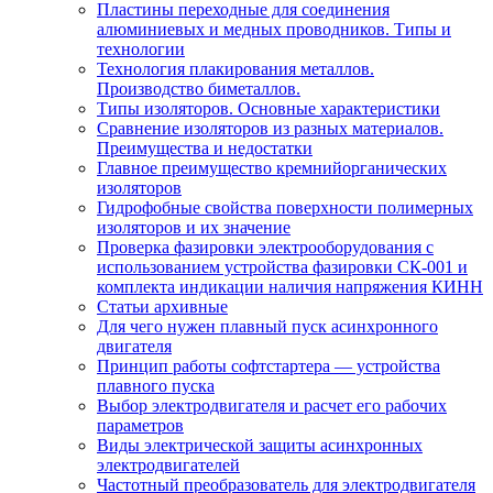
Пластины переходные для соединения
алюминиевых и медных проводников. Типы и
технологии
Технология плакирования металлов.
Производство биметаллов.
Типы изоляторов. Основные характеристики
Сравнение изоляторов из разных материалов.
Преимущества и недостатки
Главное преимущество кремнийорганических
изоляторов
Гидрофобные свойства поверхности поли мерных
изоляторов и их значение
Проверка фазировки электрооборудования с
использованием устройства фазировки СК-001 и
комплекта индикации наличия напряжения КИНН
Статьи архивные
Для чего нужен плавный пуск асинхронного
двигателя
Принцип работы софтстартера — устройства
плавного пуска
Выбор электродвигателя и расчет его рабочих
параметров
Виды электрической защиты асинхронных
электродвигателей
Частотный преобразователь для электродвигателя