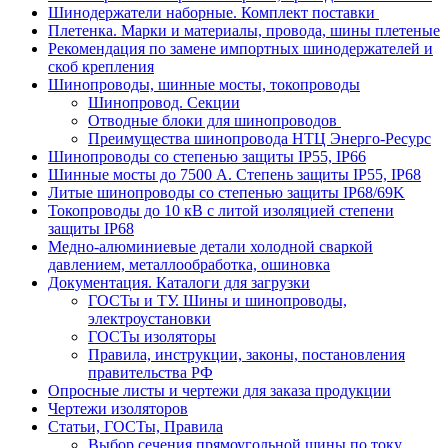
Шинодержатели наборные. Комплект поставки
Плетенка. Марки и материалы, провода, шины плетеные
Рекомендация по замене импортных шинодержателей и
скоб крепления
Шинопроводы, шинные мосты, токопроводы
Шинопровод. Секции
Отводные блоки для шинопроводов
Преимущества шинопровода НТЦ Энерго-Ресурс
Шинопроводы со степенью защиты IP55, IP66
Шинные мосты до 7500 А. Степень защиты IP55, IP68
Литые шинопроводы со степенью защиты IP68/69K
Токопроводы до 10 кВ с литой изоляцией степени
защиты IP68
Медно-алюминиевые детали холодной сваркой
давлением, металлообработка, ошиновка
Документация. Каталоги для загрузки
ГОСТы и ТУ. Шины и шинопроводы,
электроустановки
ГОСТы изоляторы
Правила, инструкции, законы, постановления
правительства РФ
Опросные листы и чертежи для заказа продукции
Чертежи изоляторов
Статьи, ГОСТы, Правила
Выбор сечения прямоугольной шины по току.