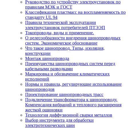
Руководство по устройству электроустановок по
правилам МЭК и ГОСТ
Классификация пластмасс на воспламеняемость по
стандарту UL 94
Правила технической эксплуатации
электроустановок потребителей ПТЭЭП
Токопроводы, виды и применение.
О целесообразности внедрения шинопроводных
систем. Экономическое обоснование
Что такое шинопровод. Типы, изоляция,
конструкции
Монтаж шинопровода
Преимущества шинопроводных систем перед
кабельными разводками
Маркировка и обозначение климатических
исполнений
Нормы и правила, регулирующие использование
шинопроводов
Проектирование шинопроводных трасс
Подключение трансформатора к шинопроводу.
Компенсация вибраций и теплового расширения
жесткой ошиновки
Технология диффузионной сварки металлов
Выбор инструмента для обработки
электротехнических шин