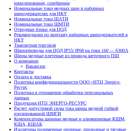
никелирование, серебрение
Номинальные токи медных шин в наборных
шинодержателях для НКУ
Номинальные токи ШАТИ
Номинальные токи ШМТИ
Отводные блоки для ЦОД
Рекомендации по монтажу наборных шинодержателей в
НКУ
Транзитная торговля
Шинопроводы для ЦОД IP55/ IP68 на токи 160 — 6300А
Шины медные плетеные из провода щеточного ПЩ
О компании
Вакансии
Контакты
Оплата и доставка
Политика конфиденциальности ООО «НТЦ Энерго-
Ресурс
Политика в отношении обработки персональных
данных
Продукция НТЦ ЭНЕРГО-РЕСУРС
Расчет допустимой силы тока шины медной гибкой
изолированной ШМГИ
Компенсаторы шинные медные и алюминиевые КШМ,
КША, КШАК
Изоляторы полимерные опорные, проходные и тяговые