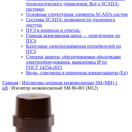
технологического управления. Всё о SCADA-
системах
Основные структурные элементы SCADA-систем
Системы SCADA: возможности удаленного
доступа
ПУЭ в вопросах и ответах.
Главная заземляющая шина — определение по
ПУЭ
Категории электроснабжения потребителей по
ПУЭ
Степени защиты, обеспечиваемые оболочками
электрооборудования, маркировка IP по
ГОСТ 14254-2015
Виды, стандарты и принципы взрывозащиты (Ex)
Главная
/
Изоляторы опорные низковольтные SM (МН) 1
кВ
/ Изолятор низковольтный SM 80-001 (М12)