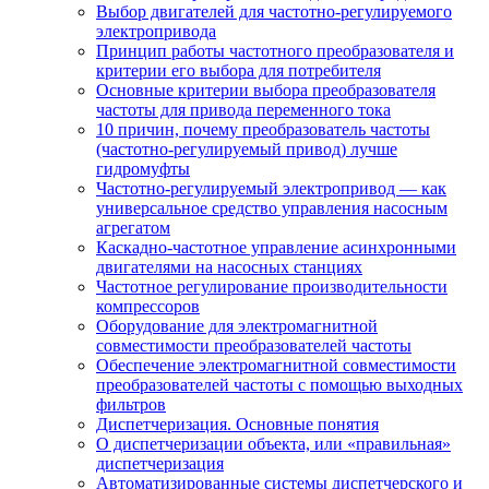
Выбор двигателей для частотно-регулируемого
электропривода
Принцип работы частотного преобразователя и
критерии его выбора для потребителя
Основные критерии выбора преобразователя
частоты для привода переменного тока
10 причин, почему преобразователь частоты
(частотно-регулируемый привод) лучше
гидромуфты
Частотно-регулируемый электропривод — как
универсальное средство управления насосным
агрегатом
Каскадно-частотное управление асинхронными
двигателями на насосных станциях
Частотное регулирование производительности
компрессоров
Оборудование для электромагнитной
совместимости преобразователей частоты
Обеспечение электромагнитной совместимости
преобразователей частоты с помощью выходных
фильтров
Диспетчеризация. Основные понятия
О диспетчеризации объекта, или «правильная»
диспетчеризация
Автоматизированные системы диспетчерского и