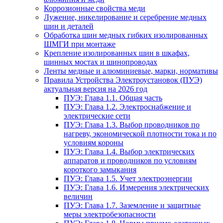
Коррозионные свойства меди
Лужение, никелирование и серебрение медных
шин и деталей
Обработка шин медных гибких изолированных
ШМГИ при монтаже
Крепление изолированных шин в шкафах,
шинных мостах и шинопроводах
Ленты медные и алюминиевые, марки, нормативы
Правила Устройства Электроустановок (ПУЭ)
актуальная версия на 2026 год
ПУЭ: Глава 1.1. Общая часть
ПУЭ: Глава 1.2. Электроснабжение и
электрические сети
ПУЭ: Глава 1.3. Выбор проводников по
нагреву, экономической плотности тока и по
условиям короны
ПУЭ: Глава 1.4. Выбор электрических
аппаратов и проводников по условиям
короткого замыкания
ПУЭ: Глава 1.5. Учет электроэнергии
ПУЭ: Глава 1.6. Измерения электрических
величин
ПУЭ: Глава 1.7. Заземление и защитные
меры электробезопасности