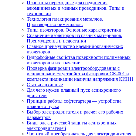
Пластины переходные для соединения
алюминиевых и медных проводников. Типы и
технологии
Технология плакирования металлов.
Производство биметаллов.
Типы изоляторов. Основные характеристики
Сравнение изоляторов из разных материалов.
Преимущества и недостатки
Главное преимущество кремнийорганических
изоляторов
Гидрофобные свойства поверхности поли мерных
изоляторов и их значение
Проверка фазировки электрооборудования с
использованием устройства фазировки СК-001 и
комплекта индикации наличия напряжения КИНН
Статьи архивные
Для чего нужен плавный пуск асинхронного
двигателя
Принцип работы софтстартера — устройства
плавного пуска
Выбор электродвигателя и расчет его рабочих
параметров
Виды электрической защиты асинхронных
электродвигателей
Частотный преобразователь для электродвигателя