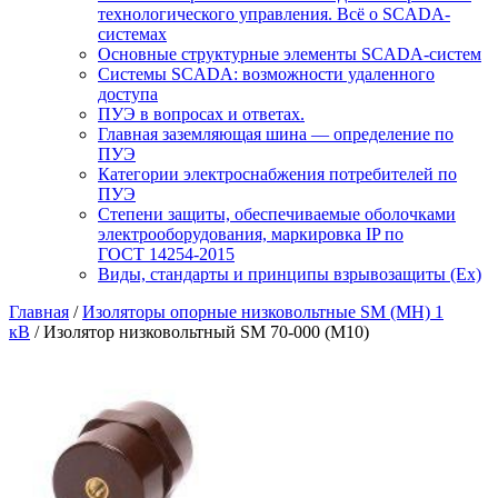
технологического управления. Всё о SCADA-
системах
Основные структурные элементы SCADA-систем
Системы SCADA: возможности удаленного
доступа
ПУЭ в вопросах и ответах.
Главная заземляющая шина — определение по
ПУЭ
Категории электроснабжения потребителей по
ПУЭ
Степени защиты, обеспечиваемые оболочками
электрооборудования, маркировка IP по
ГОСТ 14254-2015
Виды, стандарты и принципы взрывозащиты (Ex)
Главная
/
Изоляторы опорные низковольтные SM (МН) 1
кВ
/ Изолятор низковольтный SM 70-000 (М10)