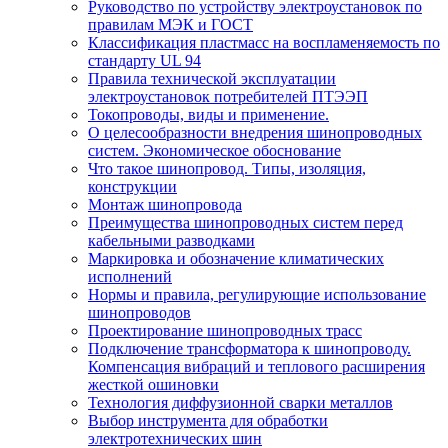
Руководство по устройству электроустановок по
правилам МЭК и ГОСТ
Классификация пластмасс на воспламеняемость по
стандарту UL 94
Правила технической эксплуатации
электроустановок потребителей ПТЭЭП
Токопроводы, виды и применение.
О целесообразности внедрения шинопроводных
систем. Экономическое обоснование
Что такое шинопровод. Типы, изоляция,
конструкции
Монтаж шинопровода
Преимущества шинопроводных систем перед
кабельными разводками
Маркировка и обозначение климатических
исполнений
Нормы и правила, регулирующие использование
шинопроводов
Проектирование шинопроводных трасс
Подключение трансформатора к шинопроводу.
Компенсация вибраций и теплового расширения
жесткой ошиновки
Технология диффузионной сварки металлов
Выбор инструмента для обработки
электротехнических шин