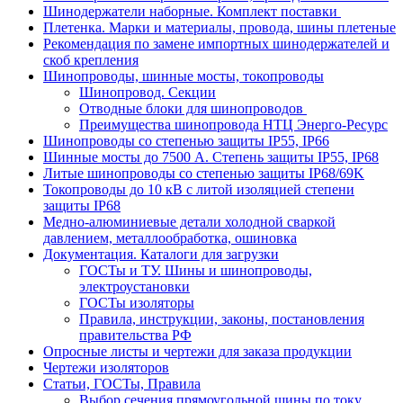
Шинодержатели наборные. Комплект поставки
Плетенка. Марки и материалы, провода, шины плетеные
Рекомендация по замене импортных шинодержателей и
скоб крепления
Шинопроводы, шинные мосты, токопроводы
Шинопровод. Секции
Отводные блоки для шинопроводов
Преимущества шинопровода НТЦ Энерго-Ресурс
Шинопроводы со степенью защиты IP55, IP66
Шинные мосты до 7500 А. Степень защиты IP55, IP68
Литые шинопроводы со степенью защиты IP68/69K
Токопроводы до 10 кВ с литой изоляцией степени
защиты IP68
Медно-алюминиевые детали холодной сваркой
давлением, металлообработка, ошиновка
Документация. Каталоги для загрузки
ГОСТы и ТУ. Шины и шинопроводы,
электроустановки
ГОСТы изоляторы
Правила, инструкции, законы, постановления
правительства РФ
Опросные листы и чертежи для заказа продукции
Чертежи изоляторов
Статьи, ГОСТы, Правила
Выбор сечения прямоугольной шины по току.