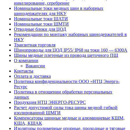
никелирование, серебрение
Номинальные токи медных шин в наборных
шинодержателях для НКУ
Номинальные токи ШАТИ
Номинальные токи ШМТИ
Отводные блоки для ЦОД
Рекомендации по монтажу наборных шинодержателей в
НКУ
Транзитная торговля
Шинопроводы для ЦОД IP55/ IP68 на токи 160 — 6300А
Шины медные плетеные из провода щеточного ПЩ
О компании
Вакансии
Контакты
Оплата и доставка
Политика конфиденциальности ООО «НТЦ Энерго-
Ресурс
Политика в отношении обработки персональных
данных
Продукция НТЦ ЭНЕРГО-РЕСУРС
Расчет допустимой силы тока шины медной гибкой
изолированной ШМГИ
Компенсаторы шинные медные и алюминиевые КШМ,
КША, КШАК
Изоляторы полимерные опорные, проходные и тяговые