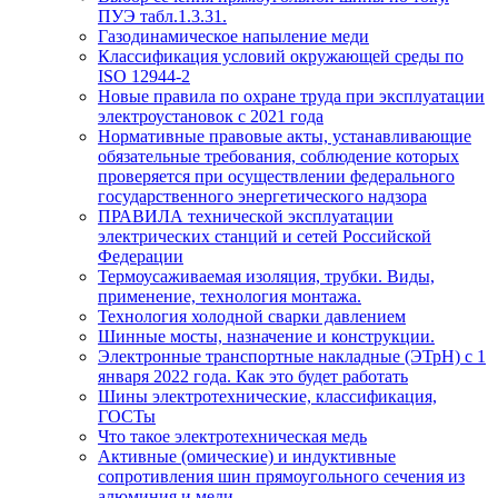
ПУЭ табл.1.3.31.
Газодинамическое напыление меди
Классификация условий окружающей среды по
ISO 12944-2
Новые правила по охране труда при эксплуатации
электроустановок с 2021 года
Нормативные правовые акты, устанавливающие
обязательные требования, соблюдение которых
проверяется при осуществлении федерального
государственного энергетического надзора
ПРАВИЛА технической эксплуатации
электрических станций и сетей Российской
Федерации
Термоусаживаемая изоляция, трубки. Виды,
применение, технология монтажа.
Технология холодной сварки давлением
Шинные мосты, назначение и конструкции.
Электронные транспортные накладные (ЭТрН) с 1
января 2022 года. Как это будет работать
Шины электротехнические, классификация,
ГОСТы
Что такое электротехническая медь
Активные (омические) и индуктивные
сопротивления шин прямоугольного сечения из
алюминия и меди