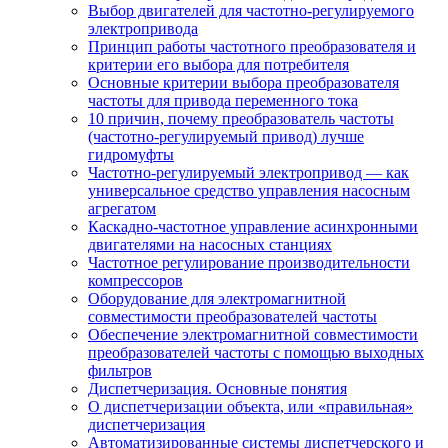
Выбор двигателей для частотно-регулируемого
электропривода
Принцип работы частотного преобразователя и
критерии его выбора для потребителя
Основные критерии выбора преобразователя
частоты для привода переменного тока
10 причин, почему преобразователь частоты
(частотно-регулируемый привод) лучше
гидромуфты
Частотно-регулируемый электропривод — как
универсальное средство управления насосным
агрегатом
Каскадно-частотное управление асинхронными
двигателями на насосных станциях
Частотное регулирование производительности
компрессоров
Оборудование для электромагнитной
совместимости преобразователей частоты
Обеспечение электромагнитной совместимости
преобразователей частоты с помощью выходных
фильтров
Диспетчеризация. Основные понятия
О диспетчеризации объекта, или «правильная»
диспетчеризация
Автоматизированные системы диспетчерского и