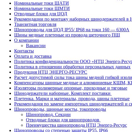
Номинальные токи ШАТИ
Номинальные токи ШМТИ
Отводные блоки для ЦОД
Рекомендации по монтажу наборных шинодержателей в
Транзитная торговля
Шинопроводы для ЦОД IP55/ IP68 на токи 160 — 6300А
Шины медные плетеные из провода щеточного ПЩ
О компании
Вакансии
Контакты
Оплата и доставка
Политика конфиденциальности ООО «НТЦ Энерго-Ресу
Политика в отношении обработки персональных данных
Продукция НТЦ ЭНЕРГО-РЕСУРС
Расчет допустимой силы тока шины медной гибкой из
Компенсаторы шинные медные и алюминиевые КШМ,
Изоляторы полимерные опорные, проходные и тяговые
Шинодержатели наборные. Комплект поставки
Плетенка. Марки и материалы, провода, шины плетеные
Рекомендация по замене импортных шинодержателей и с
Шинопроводы, шинные мосты, токопроводы
Шинопровод. Секции
Отводные блоки для шинопроводов
Преимущества шинопровода НТЦ Энерго-Ресурс
Шинопроводы со степенью защиты IP55, IP66