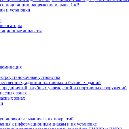
ва и подстанции напряжением выше 1 кВ
ии и установки
я
мпенсаторы
мутационные аппараты
иллюминация
ектроустановочные устройства
бщественных, административных и бытовых зданий
х предприятий, клубных учреждений и спортивных сооружений
опасных зонах
пасных зонах
ки
 установки гальванических покрытий
бования к информационным знакам и их установке