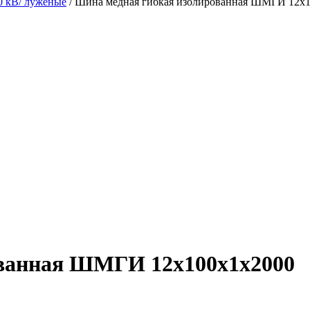
 кВ/ луженые
/ Шина медная гибкая изолированная ШМГИ 12х
ованная ШМГИ 12х100х1х2000