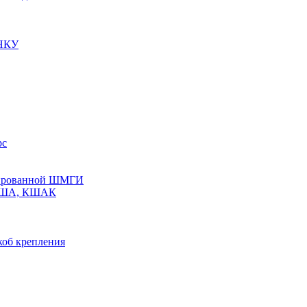
 НКУ
рс
олированной ШМГИ
 КША, КШАК
коб крепления