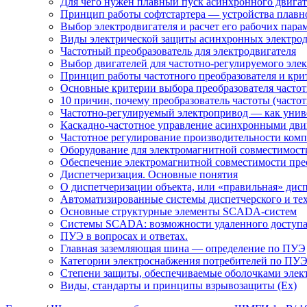
Для чего нужен плавный пуск асинхронного двигат
Принцип работы софтстартера — устройства плавн
Выбор электродвигателя и расчет его рабочих пара
Виды электрической защиты асинхронных электрод
Частотный преобразователь для электродвигателя
Выбор двигателей для частотно-регулируемого эле
Принцип работы частотного преобразователя и кри
Основные критерии выбора преобразователя частот
10 причин, почему преобразователь частоты (част
Частотно-регулируемый электропривод — как униве
Каскадно-частотное управление асинхронными дви
Частотное регулирование производительности комп
Оборудование для электромагнитной совместимости
Обеспечение электромагнитной совместимости пре
Диспетчеризация. Основные понятия
О диспетчеризации объекта, или «правильная» дис
Автоматизированные системы диспетчерского и те
Основные структурные элементы SCADA-систем
Системы SCADA: возможности удаленного доступ
ПУЭ в вопросах и ответах.
Главная заземляющая шина — определение по ПУЭ
Категории электроснабжения потребителей по ПУ
Степени защиты, обеспечиваемые оболочками элек
Виды, стандарты и принципы взрывозащиты (Ex)