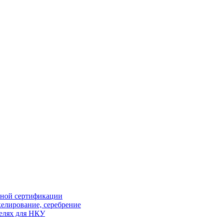
ной сертификации
елирование, серебрение
елях для НКУ