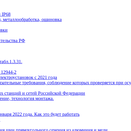
 IP68
, металлообработка, ошиновка
овки
ительства РФ
абл.1.3.31.
 12944-2
лектроустановок с 2021 года
ательные требования, соблюдение которых проверяется при осу
х станций и сетей Российской Федерации
ение, технология монтажа.
варя 2022 года. Как это будет работать
ы
ия шин прямоугольного сечения из алюминия и меди