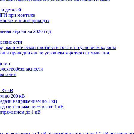
 и деталей
МГИ при монтаже
мостах и шинопроводах
ьная версия на 2026 год
еские сети
ву, экономической плотности тока и по условиям короны
тов и проводников по условиям короткого замыкания
личин
 электробезопасности
спытаний
 35 кВ
м до 200 кВ
редачи напряжением до 1 кВ
редачи напряжением выше 1 кВ
напряжением до 1 кВ
 напряжением до 1 кВ переменного тока и до 1,5 кВ постоянног