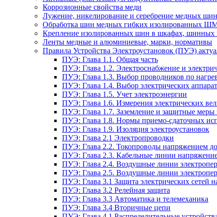
Коррозионные свойства меди
Лужение, никелирование и серебрение медных шин
Обработка шин медных гибких изолированных Ш
Крепление изолированных шин в шкафах, шинных 
Ленты медные и алюминиевые, марки, нормативы
Правила Устройства Электроустановок (ПУЭ) актуал
ПУЭ: Глава 1.1. Общая часть
ПУЭ: Глава 1.2. Электроснабжение и электрич
ПУЭ: Глава 1.3. Выбор проводников по нагре
ПУЭ: Глава 1.4. Выбор электрических аппара
ПУЭ: Глава 1.5. Учет электроэнергии
ПУЭ: Глава 1.6. Измерения электрических ве
ПУЭ: Глава 1.7. Заземление и защитные меры
ПУЭ: Глава 1.8. Нормы приемо-сдаточных и
ПУЭ: Глава 1.9. Изоляция электроустановок
ПУЭ: Глава 2.1 Электропроводки
ПУЭ: Глава 2.2. Токопроводы напряжением до
ПУЭ: Глава 2.3. Кабельные линии напряжение
ПУЭ: Глава 2.4. Воздушные линии электропе
ПУЭ: Глава 2.5. Воздушные линии электропе
ПУЭ: Глава 3.1 Защита электрических сетей 
ПУЭ: Глава 3.2 Релейная защита
ПУЭ: Глава 3.3 Автоматика и телемеханика
ПУЭ: Глава 3.4 Вторичные цепи
ПУЭ: Глава 4.1 Распределительные устройства