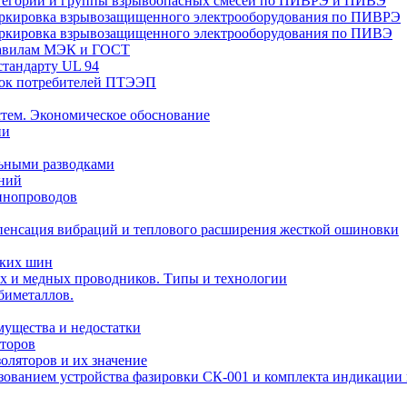
Категории и группы взрывоопасных смесей по ПИВРЭ и ПИВЭ
Маркировка взрывозащищенного электрооборудования по ПИВРЭ
Маркировка взрывозащищенного электрооборудования по ПИВЭ
правилам МЭК и ГОСТ
стандарту UL 94
вок потребителей ПТЭЭП
тем. Экономическое обоснование
ии
ьными разводками
ений
инопроводов
пенсация вибраций и теплового расширения жесткой ошиновки
ских шин
х и медных проводников. Типы и технологии
биметаллов.
мущества и недостатки
торов
оляторов и их значение
ьзованием устройства фазировки СК-001 и комплекта индикаци