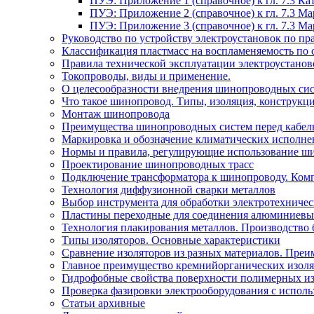
ПУЭ: Приложение 1 (справочное) к гл. 7.3 
ПУЭ: Приложение 2 (справочное) к гл. 7.3 
ПУЭ: Приложение 3 (справочное) к гл. 7.3 
Руководство по устройству электроустановок по 
Классификация пластмасс на воспламеняемость по 
Правила технической эксплуатации электроустано
Токопроводы, виды и применение.
О целесообразности внедрения шинопроводных сис
Что такое шинопровод. Типы, изоляция, конструкц
Монтаж шинопровода
Преимущества шинопроводных систем перед кабел
Маркировка и обозначение климатических исполн
Нормы и правила, регулирующие использование ш
Проектирование шинопроводных трасс
Подключение трансформатора к шинопроводу. Ком
Технология диффузионной сварки металлов
Выбор инструмента для обработки электротехниче
Пластины переходные для соединения алюминиевы
Технология плакирования металлов. Производство 
Типы изоляторов. Основные характеристики
Сравнение изоляторов из разных материалов. Преи
Главное преимущество кремнийорганических изоля
Гидрофобные свойства поверхности поли мерных из
Проверка фазировки электрооборудования с испол
Статьи архивные