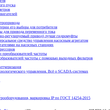
еля
ого пуска
метров
вигателей
ктропривода
терии его выбора для потребителя
ы для привода переменного тока
отно-регулируемый привод) лучше гидромуфты
рсальное средство управления насосным агрегатом
гателями на насосных станциях
рессоров
 преобразователей частоты
образователей частоты с помощью выходных фильтров
петчеризация
хнологического управления. Всё о SCADA-системах
а
Э
трооборудования, маркировка IP по ГОСТ 14254-2015