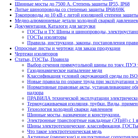
Шинные мосты до 7500 А. Степень защиты IP55, IP68
Литые шинопроводы со степенью защиты IP68/69K
Токопроводы до 10 кВ с литой изоляцией степени защиты
Медно-алюминиевые детали холодной сваркой давлением
Документация. Каталоги для загрузки
ГОСТы и ТУ. Шины и шинопроводы, электроустан
ГОСТы изоляторы
Правила, инструкции, законы, постановления прав
Опросные листы и чертежи для заказа продукции
Чертежи изоляторов
Статьи, ГОСТы, Правила
Выбор сечения прямоугольной шины по току. ПУЭ т
Газодинамическое напыление меди
Классификация условий окружающей среды по ISO
Новые правила по охране труда при эксплуатации э
Нормативные правовые акты, устанавливающие обяз
надзора
ПРАВИЛА технической эксплуатации электрически
Термоусаживаемая изоляция, трубки. Виды, примен
Технология холодной сварки давлением
Шинные мосты, назначение и конструкции.
Электронные транспортные накладные (ЭТрН) с 1 ян
Шины электротехнические, классификация, ГОСТ
Что такое электротехническая медь
Активные (омические) и индуктивные сопротивлен