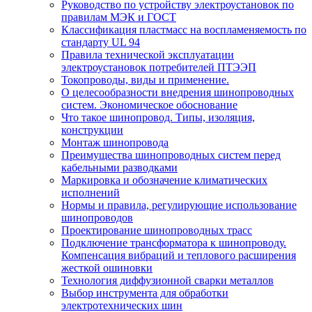
Руководство по устройству электроустановок по
правилам МЭК и ГОСТ
Классификация пластмасс на воспламеняемость по
стандарту UL 94
Правила технической эксплуатации
электроустановок потребителей ПТЭЭП
Токопроводы, виды и применение.
О целесообразности внедрения шинопроводных
систем. Экономическое обоснование
Что такое шинопровод. Типы, изоляция,
конструкции
Монтаж шинопровода
Преимущества шинопроводных систем перед
кабельными разводками
Маркировка и обозначение климатических
исполнений
Нормы и правила, регулирующие использование
шинопроводов
Проектирование шинопроводных трасс
Подключение трансформатора к шинопроводу.
Компенсация вибраций и теплового расширения
жесткой ошиновки
Технология диффузионной сварки металлов
Выбор инструмента для обработки
электротехнических шин