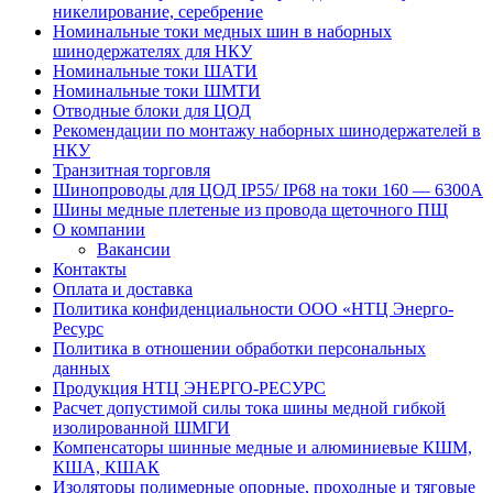
никелирование, серебрение
Номинальные токи медных шин в наборных
шинодержателях для НКУ
Номинальные токи ШАТИ
Номинальные токи ШМТИ
Отводные блоки для ЦОД
Рекомендации по монтажу наборных шинодержателей в
НКУ
Транзитная торговля
Шинопроводы для ЦОД IP55/ IP68 на токи 160 — 6300А
Шины медные плетеные из провода щеточного ПЩ
О компании
Вакансии
Контакты
Оплата и доставка
Политика конфиденциальности ООО «НТЦ Энерго-
Ресурс
Политика в отношении обработки персональных
данных
Продукция НТЦ ЭНЕРГО-РЕСУРС
Расчет допустимой силы тока шины медной гибкой
изолированной ШМГИ
Компенсаторы шинные медные и алюминиевые КШМ,
КША, КШАК
Изоляторы полимерные опорные, проходные и тяговые