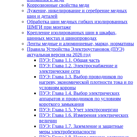
Коррозионные свойства меди
Лужение, никелирование и серебрение медных
шин и деталей
Обработка шин медных гибких изолированных
ШМГИ при монтаже
Крепление изолированных шин в шкафах,
шинных мостах и шинопроводах
Ленты медные и алюминиевые, марки, нормативы
Правила Устройства Электроустановок (ПУЭ)
актуальная версия на 2026 год
ПУЭ: Глава 1.1. Общая часть
ПУЭ: Глава 1.2. Электроснабжение и
электрические сети
ПУЭ: Глава 1.3. Выбор проводников по
нагреву, экономической плотности тока и по
условиям короны
ПУЭ: Глава 1.4. Выбор электрических
аппаратов и проводников по условиям
короткого замыкания
ПУЭ: Глава 1.5. Учет электроэнергии
ПУЭ: Глава 1.6. Измерения электрических
величин
ПУЭ: Глава 1.7. Заземление и защитные
меры электробезопасности