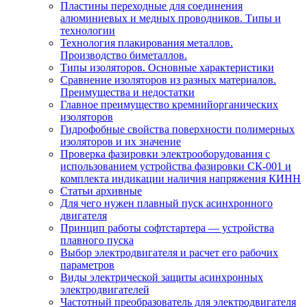
Пластины переходные для соединения
алюминиевых и медных проводников. Типы и
технологии
Технология плакирования металлов.
Производство биметаллов.
Типы изоляторов. Основные характеристики
Сравнение изоляторов из разных материалов.
Преимущества и недостатки
Главное преимущество кремнийорганических
изоляторов
Гидрофобные свойства поверхности поли мерных
изоляторов и их значение
Проверка фазировки электрооборудования с
использованием устройства фазировки СК-001 и
комплекта индикации наличия напряжения КИНН
Статьи архивные
Для чего нужен плавный пуск асинхронного
двигателя
Принцип работы софтстартера — устройства
плавного пуска
Выбор электродвигателя и расчет его рабочих
параметров
Виды электрической защиты асинхронных
электродвигателей
Частотный преобразователь для электродвигателя