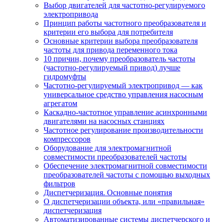
Выбор двигателей для частотно-регулируемого
электропривода
Принцип работы частотного преобразователя и
критерии его выбора для потребителя
Основные критерии выбора преобразователя
частоты для привода переменного тока
10 причин, почему преобразователь частоты
(частотно-регулируемый привод) лучше
гидромуфты
Частотно-регулируемый электропривод — как
универсальное средство управления насосным
агрегатом
Каскадно-частотное управление асинхронными
двигателями на насосных станциях
Частотное регулирование производительности
компрессоров
Оборудование для электромагнитной
совместимости преобразователей частоты
Обеспечение электромагнитной совместимости
преобразователей частоты с помощью выходных
фильтров
Диспетчеризация. Основные понятия
О диспетчеризации объекта, или «правильная»
диспетчеризация
Автоматизированные системы диспетчерского и