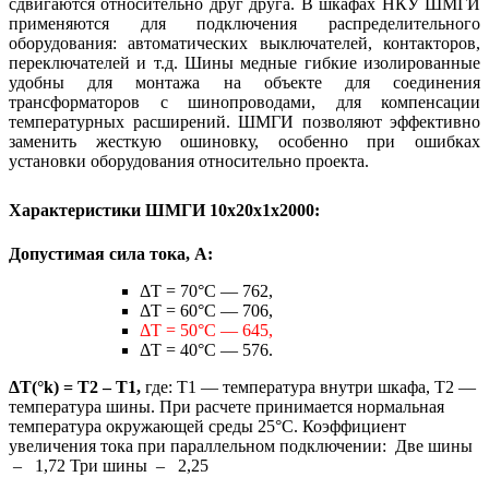
сдвигаются относительно друг друга. В шкафах НКУ ШМГИ
применяются для подключения распределительного
оборудования: автоматических выключателей, контакторов,
переключателей и т.д. Шины медные гибкие изолированные
удобны для монтажа на объекте для соединения
трансформаторов с шинопроводами, для компенсации
температурных расширений. ШМГИ позволяют эффективно
заменить жесткую ошиновку, особенно при ошибках
установки оборудования относительно проекта.
Характеристики ШМГИ 10х20х1х2000:
Допустимая сила тока, А:
ΔТ = 70°C — 762,
ΔТ = 60°C — 706,
ΔТ = 50°C — 645,
ΔТ = 40°C — 576.
ΔT(°k) = T2 – T1,
где: Т1 — температура внутри шкафа, Т2 —
температура шины. При расчете принимается нормальная
температура окружающей среды 25°С. Коэффициент
увеличения тока при параллельном подключении: Две шины
– 1,72 Три шины – 2,25