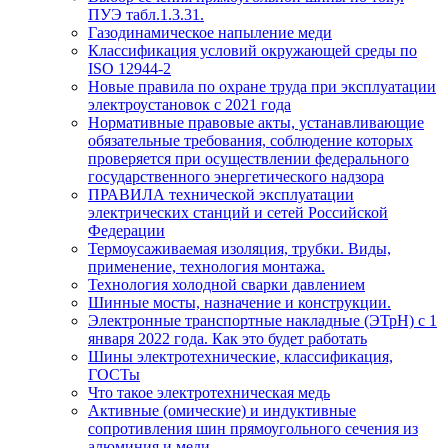
ПУЭ табл.1.3.31.
Газодинамическое напыление меди
Классификация условий окружающей среды по
ISO 12944-2
Новые правила по охране труда при эксплуатации
электроустановок с 2021 года
Нормативные правовые акты, устанавливающие
обязательные требования, соблюдение которых
проверяется при осуществлении федерального
государственного энергетического надзора
ПРАВИЛА технической эксплуатации
электрических станций и сетей Российской
Федерации
Термоусаживаемая изоляция, трубки. Виды,
применение, технология монтажа.
Технология холодной сварки давлением
Шинные мосты, назначение и конструкции.
Электронные транспортные накладные (ЭТрН) с 1
января 2022 года. Как это будет работать
Шины электротехнические, классификация,
ГОСТы
Что такое электротехническая медь
Активные (омические) и индуктивные
сопротивления шин прямоугольного сечения из
алюминия и меди