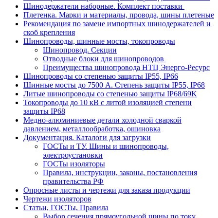
Шинодержатели наборные. Комплект поставки
Плетенка. Марки и материалы, провода, шины плетеные
Рекомендация по замене импортных шинодержателей и
скоб крепления
Шинопроводы, шинные мосты, токопроводы
Шинопровод. Секции
Отводные блоки для шинопроводов
Преимущества шинопровода НТЦ Энерго-Ресурс
Шинопроводы со степенью защиты IP55, IP66
Шинные мосты до 7500 А. Степень защиты IP55, IP68
Литые шинопроводы со степенью защиты IP68/69K
Токопроводы до 10 кВ с литой изоляцией степени
защиты IP68
Медно-алюминиевые детали холодной сваркой
давлением, металлообработка, ошиновка
Документация. Каталоги для загрузки
ГОСТы и ТУ. Шины и шинопроводы,
электроустановки
ГОСТы изоляторы
Правила, инструкции, законы, постановления
правительства РФ
Опросные листы и чертежи для заказа продукции
Чертежи изоляторов
Статьи, ГОСТы, Правила
Выбор сечения прямоугольной шины по току.