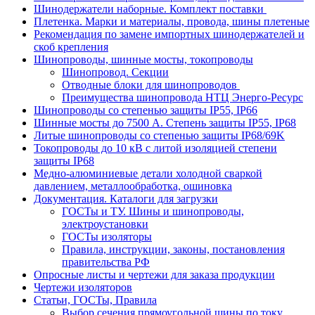
Шинодержатели наборные. Комплект поставки
Плетенка. Марки и материалы, провода, шины плетеные
Рекомендация по замене импортных шинодержателей и
скоб крепления
Шинопроводы, шинные мосты, токопроводы
Шинопровод. Секции
Отводные блоки для шинопроводов
Преимущества шинопровода НТЦ Энерго-Ресурс
Шинопроводы со степенью защиты IP55, IP66
Шинные мосты до 7500 А. Степень защиты IP55, IP68
Литые шинопроводы со степенью защиты IP68/69K
Токопроводы до 10 кВ с литой изоляцией степени
защиты IP68
Медно-алюминиевые детали холодной сваркой
давлением, металлообработка, ошиновка
Документация. Каталоги для загрузки
ГОСТы и ТУ. Шины и шинопроводы,
электроустановки
ГОСТы изоляторы
Правила, инструкции, законы, постановления
правительства РФ
Опросные листы и чертежи для заказа продукции
Чертежи изоляторов
Статьи, ГОСТы, Правила
Выбор сечения прямоугольной шины по току.