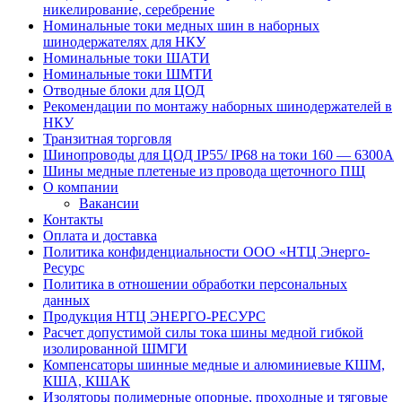
никелирование, серебрение
Номинальные токи медных шин в наборных
шинодержателях для НКУ
Номинальные токи ШАТИ
Номинальные токи ШМТИ
Отводные блоки для ЦОД
Рекомендации по монтажу наборных шинодержателей в
НКУ
Транзитная торговля
Шинопроводы для ЦОД IP55/ IP68 на токи 160 — 6300А
Шины медные плетеные из провода щеточного ПЩ
О компании
Вакансии
Контакты
Оплата и доставка
Политика конфиденциальности ООО «НТЦ Энерго-
Ресурс
Политика в отношении обработки персональных
данных
Продукция НТЦ ЭНЕРГО-РЕСУРС
Расчет допустимой силы тока шины медной гибкой
изолированной ШМГИ
Компенсаторы шинные медные и алюминиевые КШМ,
КША, КШАК
Изоляторы полимерные опорные, проходные и тяговые