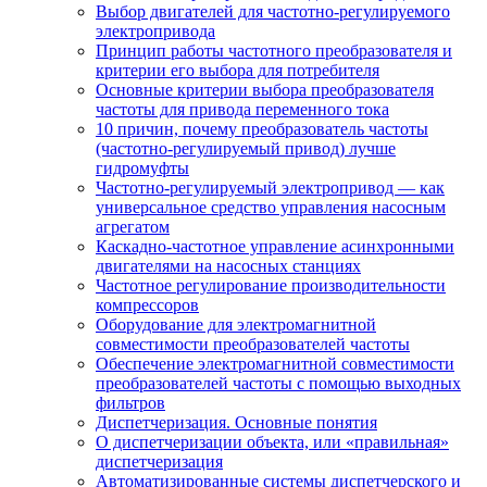
Выбор двигателей для частотно-регулируемого
электропривода
Принцип работы частотного преобразователя и
критерии его выбора для потребителя
Основные критерии выбора преобразователя
частоты для привода переменного тока
10 причин, почему преобразователь частоты
(частотно-регулируемый привод) лучше
гидромуфты
Частотно-регулируемый электропривод — как
универсальное средство управления насосным
агрегатом
Каскадно-частотное управление асинхронными
двигателями на насосных станциях
Частотное регулирование производительности
компрессоров
Оборудование для электромагнитной
совместимости преобразователей частоты
Обеспечение электромагнитной совместимости
преобразователей частоты с помощью выходных
фильтров
Диспетчеризация. Основные понятия
О диспетчеризации объекта, или «правильная»
диспетчеризация
Автоматизированные системы диспетчерского и