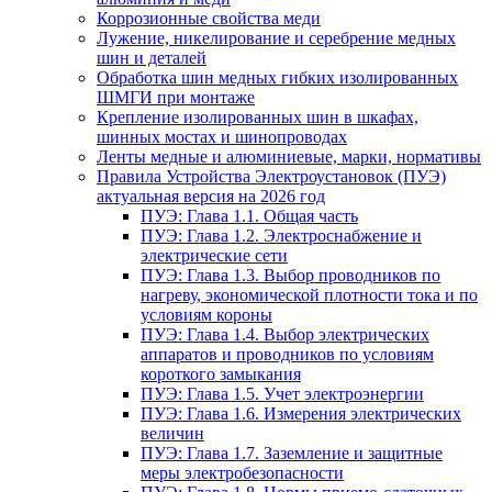
Коррозионные свойства меди
Лужение, никелирование и серебрение медных
шин и деталей
Обработка шин медных гибких изолированных
ШМГИ при монтаже
Крепление изолированных шин в шкафах,
шинных мостах и шинопроводах
Ленты медные и алюминиевые, марки, нормативы
Правила Устройства Электроустановок (ПУЭ)
актуальная версия на 2026 год
ПУЭ: Глава 1.1. Общая часть
ПУЭ: Глава 1.2. Электроснабжение и
электрические сети
ПУЭ: Глава 1.3. Выбор проводников по
нагреву, экономической плотности тока и по
условиям короны
ПУЭ: Глава 1.4. Выбор электрических
аппаратов и проводников по условиям
короткого замыкания
ПУЭ: Глава 1.5. Учет электроэнергии
ПУЭ: Глава 1.6. Измерения электрических
величин
ПУЭ: Глава 1.7. Заземление и защитные
меры электробезопасности