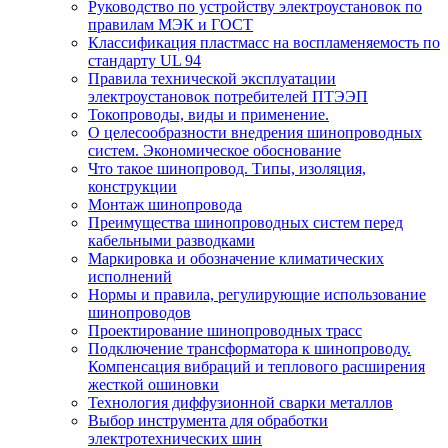
Руководство по устройству электроустановок по
правилам МЭК и ГОСТ
Классификация пластмасс на воспламеняемость по
стандарту UL 94
Правила технической эксплуатации
электроустановок потребителей ПТЭЭП
Токопроводы, виды и применение.
О целесообразности внедрения шинопроводных
систем. Экономическое обоснование
Что такое шинопровод. Типы, изоляция,
конструкции
Монтаж шинопровода
Преимущества шинопроводных систем перед
кабельными разводками
Маркировка и обозначение климатических
исполнений
Нормы и правила, регулирующие использование
шинопроводов
Проектирование шинопроводных трасс
Подключение трансформатора к шинопроводу.
Компенсация вибраций и теплового расширения
жесткой ошиновки
Технология диффузионной сварки металлов
Выбор инструмента для обработки
электротехнических шин