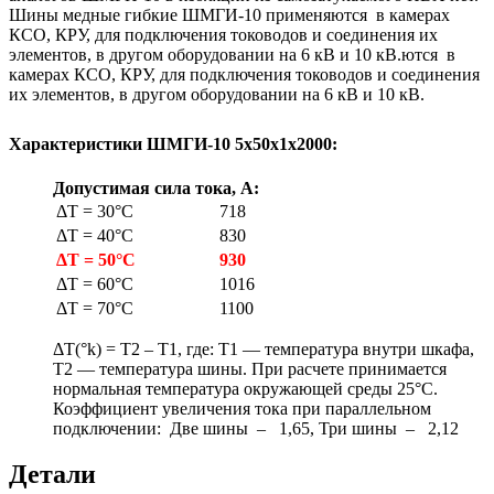
Шины медные гибкие ШМГИ-10 применяются в камерах
КСО, КРУ, для подключения тоководов и соединения их
элементов, в другом оборудовании на 6 кВ и 10 кВ.
ются в
камерах КСО, КРУ, для подключения тоководов и соединения
их элементов, в другом оборудовании на 6 кВ и 10 кВ.
Характеристики ШМГИ-10 5х50х1х2000:
Допустимая сила тока, А:
ΔТ = 30°C
718
ΔТ = 40°C
830
ΔТ = 50°C
930
ΔТ = 60°C
1016
ΔТ = 70°C
1100
ΔT(°k) = T2 – T1, где: Т1 — температура внутри шкафа,
Т2 — температура шины. При расчете принимается
нормальная температура окружающей среды 25°С.
Коэффициент увеличения тока при параллельном
подключении: Две шины – 1,65, Три шины – 2,12
Детали