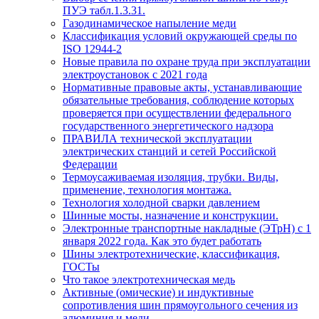
ПУЭ табл.1.3.31.
Газодинамическое напыление меди
Классификация условий окружающей среды по
ISO 12944-2
Новые правила по охране труда при эксплуатации
электроустановок с 2021 года
Нормативные правовые акты, устанавливающие
обязательные требования, соблюдение которых
проверяется при осуществлении федерального
государственного энергетического надзора
ПРАВИЛА технической эксплуатации
электрических станций и сетей Российской
Федерации
Термоусаживаемая изоляция, трубки. Виды,
применение, технология монтажа.
Технология холодной сварки давлением
Шинные мосты, назначение и конструкции.
Электронные транспортные накладные (ЭТрН) с 1
января 2022 года. Как это будет работать
Шины электротехнические, классификация,
ГОСТы
Что такое электротехническая медь
Активные (омические) и индуктивные
сопротивления шин прямоугольного сечения из
алюминия и меди