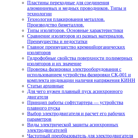
Пластины переходные для соединения
алюминиевых и медных проводников. Типы и
технологии
Технология плакирования металлов.
Производство биметаллов.
Типы изоляторов. Основные характеристики
Сравнение изоляторов из разных материалов.
Преимущества и недостатки
Главное преимущество кремнийорганических
изоляторов
Гидрофобные свойства поверхности поли мерных
изоляторов и их значение
Проверка фазировки электрооборудования с
использованием устройства фазировки СК-001 и
комплекта индикации наличия напряжения КИНН
Статьи архивные
Для чего нужен плавный пуск асинхронного
двигателя
Принцип работы софтстартера — устройства
плавного пуска
Выбор электродвигателя и расчет его рабочих
параметров
Виды электрической защиты асинхронных
электродвигателей
Частотный преобразователь для электродвигателя