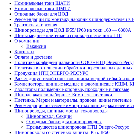
Номинальные токи ШАТИ
Номинальные токи ШМТИ
Отводные блоки для ЦОД
Рекомендации по монтажу наборных шинодержателей в
Транзитная торговля
Шинопроводы для ЦОД IP55/ IP68 на токи 160 — 6300А
Шины медные плетеные из провода щеточного ПЩ
О компании
Вакансии
Контакты
Оплата и доставка
Политика конфиденциальности ООО «НТЦ Энерго-Ресу
Политика в отношении обработки персональных данных
Продукция НТЦ ЭНЕРГО-РЕСУРС
Расчет допустимой силы тока шины медной гибкой из
Компенсаторы шинные медные и алюминиевые КШМ,
Изоляторы полимерные опорные, проходные и тяговые
Шинодержатели наборные. Комплект поставки
Плетенка. Марки и материалы, провода, шины плетеные
Рекомендация по замене импортных шинодержателей и с
Шинопроводы, шинные мосты, токопроводы
Шинопровод. Секции
Отводные блоки для шинопроводов
Преимущества шинопровода НТЦ Энерго-Ресурс
Шинопроводы со степенью защиты IP55, IP66