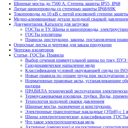
Шинные мосты до 7500 А. Степень защиты IP55, IP68
Литые шинопроводы со степенью защиты IP68/69K
Токопроводы до 10 кВ с литой изоляцией степени защиты
Медно-алюминиевые детали холодной сваркой давлением
Документация. Каталоги для загрузки
ГОСТы и ТУ. Шины и шинопроводы, электроустан
ГОСТы изоляторы
Правила, инструкции, законы, постановления прав
Опросные листы и чертежи для заказа продукции
Чертежи изоляторов
Статьи, ГОСТы, Правила
Выбор сечения прямоугольной шины по току. ПУЭ т
Газодинамическое напыление меди
Классификация условий окружающей среды по ISO
Новые правила по охране труда при эксплуатации э
Нормативные правовые акты, устанавливающие обяз
надзора
ПРАВИЛА технической эксплуатации электрически
Термоусаживаемая изоляция, трубки. Виды, примен
Технология холодной сварки давлением
Шинные мосты, назначение и конструкции.
Электронные транспортные накладные (ЭТрН) с 1 ян
Шины электротехнические, классификация, ГОСТ
Что такое электротехническая медь
Активные (омические) и индуктивные сопротивлен