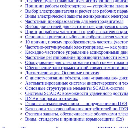
Для чего нужен плавный пуск асинхронного двигат
Принцип работы софтстартера — устройства плавн
Выбор электродвигателя и расчет его рабочих пара
Виды электрической защиты асинхронных электрод
Частотный преобразователь для электродвигателя
Выбор двигателей для частотно-регулируемого эле
Принцип работы частотного преобразователя и кри
Основные критерии выбора преобразователя частот
10 причин, почему преобразователь частоты (част
Частотно-регулируемый электропривод — как униве
Каскадно-частотное управление асинхронными дви
Частотное регулирование производительности комп
Оборудование для электромагнитной совместимости
Обеспечение электромагнитной совместимости пре
Диспетчеризация. Основные понятия
О диспетчеризации объекта, или «правильная» дис
Автоматизированные системы диспетчерского и те
Основные структурные элементы SCADA-систем
Системы SCADA: возможности удаленного доступ
ПУЭ в вопросах и ответах.
Главная заземляющая шина — определение по ПУЭ
Категории электроснабжения потребителей по ПУ
Степени защиты, обеспечиваемые оболочками элек
Виды, стандарты и принципы взрывозащиты (Ex)