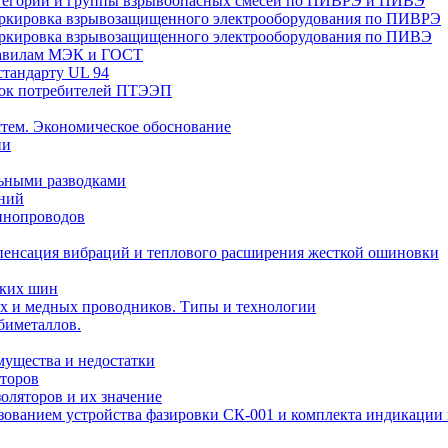
Категории и группы взрывоопасных смесей по ПИВРЭ и ПИВЭ
Маркировка взрывозащищенного электрооборудования по ПИВРЭ
Маркировка взрывозащищенного электрооборудования по ПИВЭ
правилам МЭК и ГОСТ
стандарту UL 94
вок потребителей ПТЭЭП
тем. Экономическое обоснование
ии
ьными разводками
ений
инопроводов
пенсация вибраций и теплового расширения жесткой ошиновки
ских шин
х и медных проводников. Типы и технологии
биметаллов.
мущества и недостатки
торов
оляторов и их значение
ьзованием устройства фазировки СК-001 и комплекта индикаци