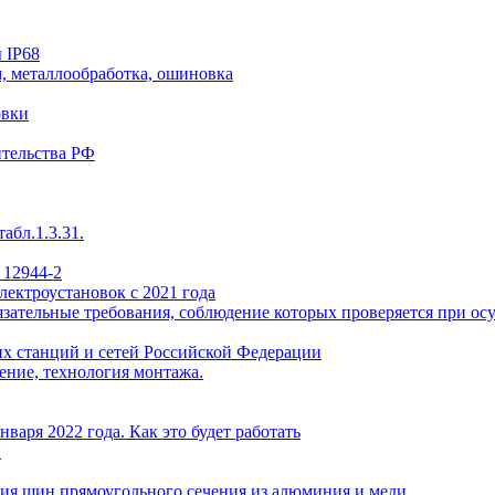
 IP68
, металлообработка, ошиновка
овки
ительства РФ
абл.1.3.31.
 12944-2
лектроустановок с 2021 года
ательные требования, соблюдение которых проверяется при осу
х станций и сетей Российской Федерации
ение, технология монтажа.
варя 2022 года. Как это будет работать
ы
ия шин прямоугольного сечения из алюминия и меди