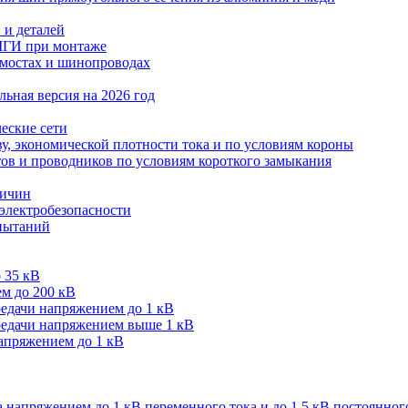
 и деталей
МГИ при монтаже
мостах и шинопроводах
ьная версия на 2026 год
еские сети
ву, экономической плотности тока и по условиям короны
тов и проводников по условиям короткого замыкания
личин
 электробезопасности
спытаний
 35 кВ
м до 200 кВ
редачи напряжением до 1 кВ
редачи напряжением выше 1 кВ
напряжением до 1 кВ
 напряжением до 1 кВ переменного тока и до 1,5 кВ постоянног