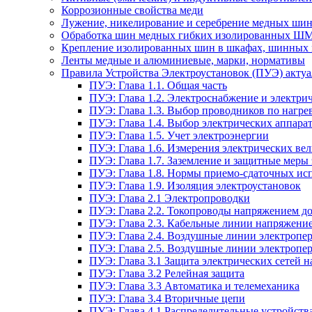
Коррозионные свойства меди
Лужение, никелирование и серебрение медных шин
Обработка шин медных гибких изолированных Ш
Крепление изолированных шин в шкафах, шинных 
Ленты медные и алюминиевые, марки, нормативы
Правила Устройства Электроустановок (ПУЭ) актуал
ПУЭ: Глава 1.1. Общая часть
ПУЭ: Глава 1.2. Электроснабжение и электрич
ПУЭ: Глава 1.3. Выбор проводников по нагре
ПУЭ: Глава 1.4. Выбор электрических аппара
ПУЭ: Глава 1.5. Учет электроэнергии
ПУЭ: Глава 1.6. Измерения электрических ве
ПУЭ: Глава 1.7. Заземление и защитные меры
ПУЭ: Глава 1.8. Нормы приемо-сдаточных и
ПУЭ: Глава 1.9. Изоляция электроустановок
ПУЭ: Глава 2.1 Электропроводки
ПУЭ: Глава 2.2. Токопроводы напряжением до
ПУЭ: Глава 2.3. Кабельные линии напряжение
ПУЭ: Глава 2.4. Воздушные линии электропе
ПУЭ: Глава 2.5. Воздушные линии электропе
ПУЭ: Глава 3.1 Защита электрических сетей 
ПУЭ: Глава 3.2 Релейная защита
ПУЭ: Глава 3.3 Автоматика и телемеханика
ПУЭ: Глава 3.4 Вторичные цепи
ПУЭ: Глава 4.1 Распределительные устройства