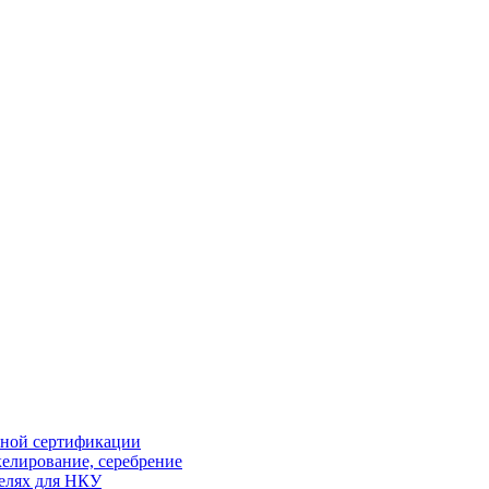
ной сертификации
елирование, серебрение
елях для НКУ