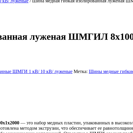
 кВ/ луженые
/ Шина медная гибкая изолированная луженая 
ованная луженая ШМГИЛ 8х100
анные ШМГИ 1 кВ/ 10 кВ/ луженые
Метка:
Шины медные гибки
0х1х2000
— это набор медных пластин, упакованных в высокоэ
овлена методом экструзии, что обеспечивает ее равнотолщинн