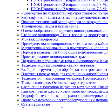
ПУЭ: Приложение 1 (справочное) к гл. 7.3 
ПУЭ: Приложение 2 (справочное) к гл. 7.3 
ПУЭ: Приложение 3 (справочное) к гл. 7.3 
Руководство по устройству электроустановок по 
Классификация пластмасс на воспламеняемость по 
Правила технической эксплуатации электроустано
Токопроводы, виды и применение.
О целесообразности внедрения шинопроводных сис
Что такое шинопровод. Типы, изоляция, конструкц
Монтаж шинопровода
Преимущества шинопроводных систем перед кабел
Маркировка и обозначение климатических исполн
Нормы и правила, регулирующие использование ш
Проектирование шинопроводных трасс
Подключение трансформатора к шинопроводу. Ком
Технология диффузионной сварки металлов
Выбор инструмента для обработки электротехниче
Пластины переходные для соединения алюминиевы
Технология плакирования металлов. Производство 
Типы изоляторов. Основные характеристики
Сравнение изоляторов из разных материалов. Преи
Главное преимущество кремнийорганических изоля
Гидрофобные свойства поверхности поли мерных из
Проверка фазировки электрооборудования с испол
Статьи архивные