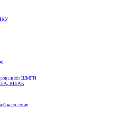
 НКУ
рс
олированной ШМГИ
 КША, КШАК
коб крепления