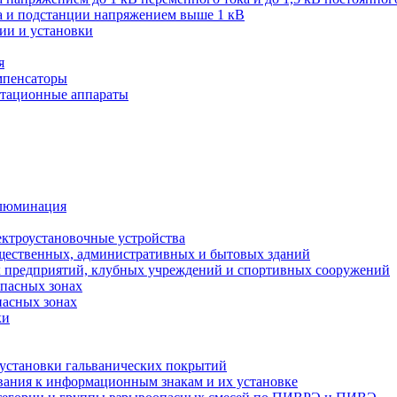
ва и подстанции напряжением выше 1 кВ
ии и установки
я
мпенсаторы
мутационные аппараты
иллюминация
ектроустановочные устройства
бщественных, административных и бытовых зданий
х предприятий, клубных учреждений и спортивных сооружений
опасных зонах
пасных зонах
ки
 установки гальванических покрытий
бования к информационным знакам и их установке