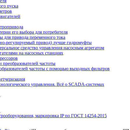
еля
ого пуска
метров
вигателей
ктропривода
терии его выбора для потребителя
ы для привода переменного тока
отно-регулируемый привод) лучше гидромуфты
рсальное средство управления насосным агрегатом
гателями на насосных станциях
рессоров
 преобразователей частоты
образователей частоты с помощью выходных фильтров
петчеризация
хнологического управления. Всё о SCADA-системах
а
Э
трооборудования, маркировка IP по ГОСТ 14254-2015