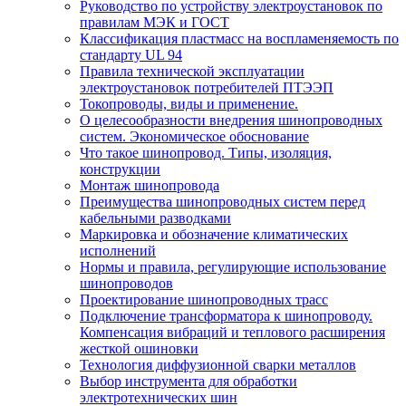
Руководство по устройству электроустановок по
правилам МЭК и ГОСТ
Классификация пластмасс на воспламеняемость по
стандарту UL 94
Правила технической эксплуатации
электроустановок потребителей ПТЭЭП
Токопроводы, виды и применение.
О целесообразности внедрения шинопроводных
систем. Экономическое обоснование
Что такое шинопровод. Типы, изоляция,
конструкции
Монтаж шинопровода
Преимущества шинопроводных систем перед
кабельными разводками
Маркировка и обозначение климатических
исполнений
Нормы и правила, регулирующие использование
шинопроводов
Проектирование шинопроводных трасс
Подключение трансформатора к шинопроводу.
Компенсация вибраций и теплового расширения
жесткой ошиновки
Технология диффузионной сварки металлов
Выбор инструмента для обработки
электротехнических шин