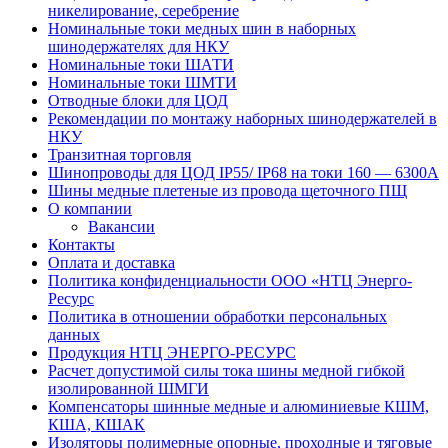
никелирование, серебрение
Номинальные токи медных шин в наборных
шинодержателях для НКУ
Номинальные токи ШАТИ
Номинальные токи ШМТИ
Отводные блоки для ЦОД
Рекомендации по монтажу наборных шинодержателей в
НКУ
Транзитная торговля
Шинопроводы для ЦОД IP55/ IP68 на токи 160 — 6300А
Шины медные плетеные из провода щеточного ПЩ
О компании
Вакансии
Контакты
Оплата и доставка
Политика конфиденциальности ООО «НТЦ Энерго-
Ресурс
Политика в отношении обработки персональных
данных
Продукция НТЦ ЭНЕРГО-РЕСУРС
Расчет допустимой силы тока шины медной гибкой
изолированной ШМГИ
Компенсаторы шинные медные и алюминиевые КШМ,
КША, КШАК
Изоляторы полимерные опорные, проходные и тяговые