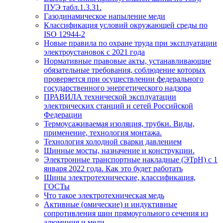
ПУЭ табл.1.3.31.
Газодинамическое напыление меди
Классификация условий окружающей среды по
ISO 12944-2
Новые правила по охране труда при эксплуатации
электроустановок с 2021 года
Нормативные правовые акты, устанавливающие
обязательные требования, соблюдение которых
проверяется при осуществлении федерального
государственного энергетического надзора
ПРАВИЛА технической эксплуатации
электрических станций и сетей Российской
Федерации
Термоусаживаемая изоляция, трубки. Виды,
применение, технология монтажа.
Технология холодной сварки давлением
Шинные мосты, назначение и конструкции.
Электронные транспортные накладные (ЭТрН) с 1
января 2022 года. Как это будет работать
Шины электротехнические, классификация,
ГОСТы
Что такое электротехническая медь
Активные (омические) и индуктивные
сопротивления шин прямоугольного сечения из
алюминия и меди