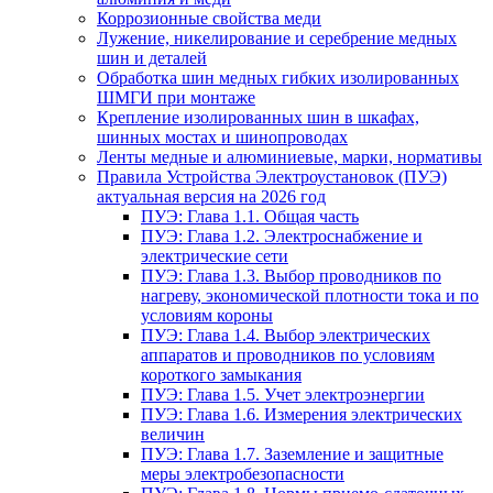
Коррозионные свойства меди
Лужение, никелирование и серебрение медных
шин и деталей
Обработка шин медных гибких изолированных
ШМГИ при монтаже
Крепление изолированных шин в шкафах,
шинных мостах и шинопроводах
Ленты медные и алюминиевые, марки, нормативы
Правила Устройства Электроустановок (ПУЭ)
актуальная версия на 2026 год
ПУЭ: Глава 1.1. Общая часть
ПУЭ: Глава 1.2. Электроснабжение и
электрические сети
ПУЭ: Глава 1.3. Выбор проводников по
нагреву, экономической плотности тока и по
условиям короны
ПУЭ: Глава 1.4. Выбор электрических
аппаратов и проводников по условиям
короткого замыкания
ПУЭ: Глава 1.5. Учет электроэнергии
ПУЭ: Глава 1.6. Измерения электрических
величин
ПУЭ: Глава 1.7. Заземление и защитные
меры электробезопасности