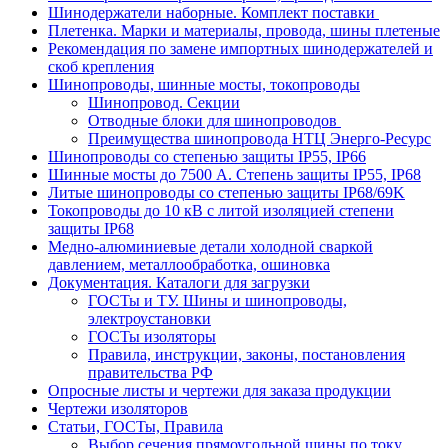
Шинодержатели наборные. Комплект поставки
Плетенка. Марки и материалы, провода, шины плетеные
Рекомендация по замене импортных шинодержателей и
скоб крепления
Шинопроводы, шинные мосты, токопроводы
Шинопровод. Секции
Отводные блоки для шинопроводов
Преимущества шинопровода НТЦ Энерго-Ресурс
Шинопроводы со степенью защиты IP55, IP66
Шинные мосты до 7500 А. Степень защиты IP55, IP68
Литые шинопроводы со степенью защиты IP68/69K
Токопроводы до 10 кВ с литой изоляцией степени
защиты IP68
Медно-алюминиевые детали холодной сваркой
давлением, металлообработка, ошиновка
Документация. Каталоги для загрузки
ГОСТы и ТУ. Шины и шинопроводы,
электроустановки
ГОСТы изоляторы
Правила, инструкции, законы, постановления
правительства РФ
Опросные листы и чертежи для заказа продукции
Чертежи изоляторов
Статьи, ГОСТы, Правила
Выбор сечения прямоугольной шины по току.