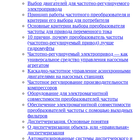
Выбор двигателей для частотно-регулируемого
электропривода
Принцип работы частотного преобразователя и
критерии его выбора для потребителя
Основные критерии выбора преобразователя
частоты для привода переменного тока
10 причин, почему преобразователь частоты
(частотно-регулируемый привод) лучше
гидромуфты
Частотно-регулируемый электропривод — как
универсальное средство управления насосным
агрегатом
Каскадно-частотное управление асинхронными
двигателями на насосных станциях
Частотное регулирование производительности
компрессоров
Оборудование для электромагнитной
совместимости преобразователей частоты
Обеспечение электромагнитной совместимости
преобразователей частоты с помощью выходных
фильтров
Диспетчеризация. Основные понятия
О диспетчеризации объекта, или «правильная»
диспетчеризация
Автоматизированные системы диспетчерского и