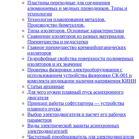
Пластины переходные для соединения
алюминиевых и медных проводников. Типы и
технологии
Технология плакирования металлов.
Производство биметаллов.
Типы изоляторов. Основные характеристики
Сравнение изоляторов из разных материалов.
Преимущества и недостатки
Главное преимущество кремнийорганических
изоляторов
Гидрофобные свойства поверхности поли мерных
изоляторов и их значение
Проверка фазировки электрооборудования с
использованием устройства фазировки СК-001 и
комплекта индикации наличия напряжения КИНН
Статьи архивные
Для чего нужен плавный пуск асинхронного
двигателя
Принцип работы софтстартера — устройства
плавного пуска
Выбор электродвигателя и расчет его рабочих
параметров
Виды электрической защиты асинхронных
электродвигателей
Частотный преобразователь для электродвигателя