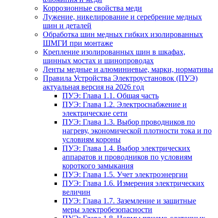
Коррозионные свойства меди
Лужение, никелирование и серебрение медных
шин и деталей
Обработка шин медных гибких изолированных
ШМГИ при монтаже
Крепление изолированных шин в шкафах,
шинных мостах и шинопроводах
Ленты медные и алюминиевые, марки, нормативы
Правила Устройства Электроустановок (ПУЭ)
актуальная версия на 2026 год
ПУЭ: Глава 1.1. Общая часть
ПУЭ: Глава 1.2. Электроснабжение и
электрические сети
ПУЭ: Глава 1.3. Выбор проводников по
нагреву, экономической плотности тока и по
условиям короны
ПУЭ: Глава 1.4. Выбор электрических
аппаратов и проводников по условиям
короткого замыкания
ПУЭ: Глава 1.5. Учет электроэнергии
ПУЭ: Глава 1.6. Измерения электрических
величин
ПУЭ: Глава 1.7. Заземление и защитные
меры электробезопасности