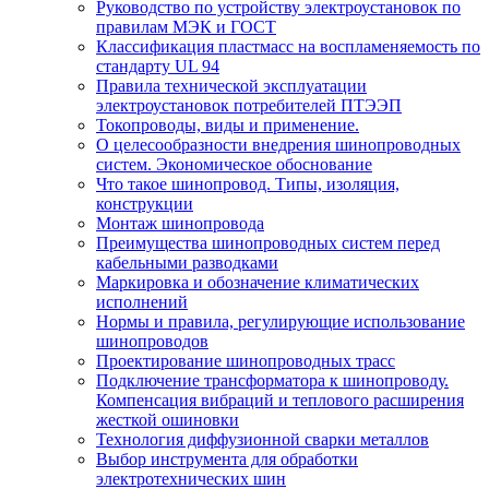
Руководство по устройству электроустановок по
правилам МЭК и ГОСТ
Классификация пластмасс на воспламеняемость по
стандарту UL 94
Правила технической эксплуатации
электроустановок потребителей ПТЭЭП
Токопроводы, виды и применение.
О целесообразности внедрения шинопроводных
систем. Экономическое обоснование
Что такое шинопровод. Типы, изоляция,
конструкции
Монтаж шинопровода
Преимущества шинопроводных систем перед
кабельными разводками
Маркировка и обозначение климатических
исполнений
Нормы и правила, регулирующие использование
шинопроводов
Проектирование шинопроводных трасс
Подключение трансформатора к шинопроводу.
Компенсация вибраций и теплового расширения
жесткой ошиновки
Технология диффузионной сварки металлов
Выбор инструмента для обработки
электротехнических шин