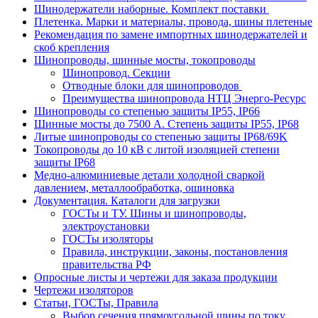
Шинодержатели наборные. Комплект поставки
Плетенка. Марки и материалы, провода, шины плетеные
Рекомендация по замене импортных шинодержателей и
скоб крепления
Шинопроводы, шинные мосты, токопроводы
Шинопровод. Секции
Отводные блоки для шинопроводов
Преимущества шинопровода НТЦ Энерго-Ресурс
Шинопроводы со степенью защиты IP55, IP66
Шинные мосты до 7500 А. Степень защиты IP55, IP68
Литые шинопроводы со степенью защиты IP68/69K
Токопроводы до 10 кВ с литой изоляцией степени
защиты IP68
Медно-алюминиевые детали холодной сваркой
давлением, металлообработка, ошиновка
Документация. Каталоги для загрузки
ГОСТы и ТУ. Шины и шинопроводы,
электроустановки
ГОСТы изоляторы
Правила, инструкции, законы, постановления
правительства РФ
Опросные листы и чертежи для заказа продукции
Чертежи изоляторов
Статьи, ГОСТы, Правила
Выбор сечения прямоугольной шины по току.