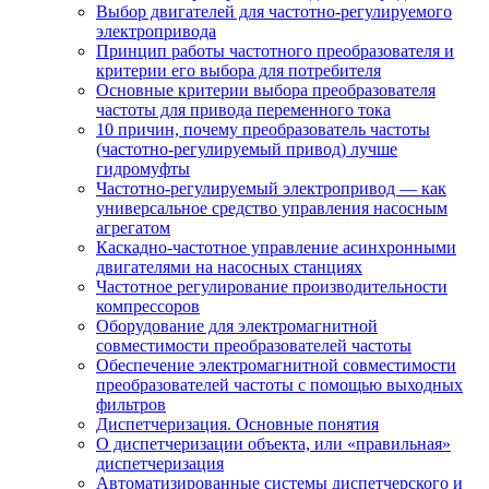
Выбор двигателей для частотно-регулируемого
электропривода
Принцип работы частотного преобразователя и
критерии его выбора для потребителя
Основные критерии выбора преобразователя
частоты для привода переменного тока
10 причин, почему преобразователь частоты
(частотно-регулируемый привод) лучше
гидромуфты
Частотно-регулируемый электропривод — как
универсальное средство управления насосным
агрегатом
Каскадно-частотное управление асинхронными
двигателями на насосных станциях
Частотное регулирование производительности
компрессоров
Оборудование для электромагнитной
совместимости преобразователей частоты
Обеспечение электромагнитной совместимости
преобразователей частоты с помощью выходных
фильтров
Диспетчеризация. Основные понятия
О диспетчеризации объекта, или «правильная»
диспетчеризация
Автоматизированные системы диспетчерского и