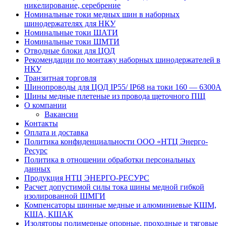
никелирование, серебрение
Номинальные токи медных шин в наборных
шинодержателях для НКУ
Номинальные токи ШАТИ
Номинальные токи ШМТИ
Отводные блоки для ЦОД
Рекомендации по монтажу наборных шинодержателей в
НКУ
Транзитная торговля
Шинопроводы для ЦОД IP55/ IP68 на токи 160 — 6300А
Шины медные плетеные из провода щеточного ПЩ
О компании
Вакансии
Контакты
Оплата и доставка
Политика конфиденциальности ООО «НТЦ Энерго-
Ресурс
Политика в отношении обработки персональных
данных
Продукция НТЦ ЭНЕРГО-РЕСУРС
Расчет допустимой силы тока шины медной гибкой
изолированной ШМГИ
Компенсаторы шинные медные и алюминиевые КШМ,
КША, КШАК
Изоляторы полимерные опорные, проходные и тяговые