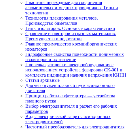
Пластины переходные для соединения
алюминиевых и медных проводников. Типы и
технологии
Технология плакирования металлов.
Производство биметаллов.
Типы изоляторов. Основные характеристики
Сравнение изоляторов из разных материалов.
Преимущества и недостатки
Главное преимущество кремнийорганических
изоляторов
Гидрофобные свойства поверхности поли мерных
изоляторов и их значение
Проверка фазировки электрооборудования с
использованием устройства фазировки СК-001 и
комплекта индикации наличия напряжения КИНН
Статьи архивные
Для чего нужен плавный пуск асинхронного
двигателя
Принцип работы софтстартера — устройства
плавного пуска
Выбор электродвигателя и расчет его рабочих
параметров
Виды электрической защиты асинхронных
электродвигателей
Частотный преобразователь для электродвигателя