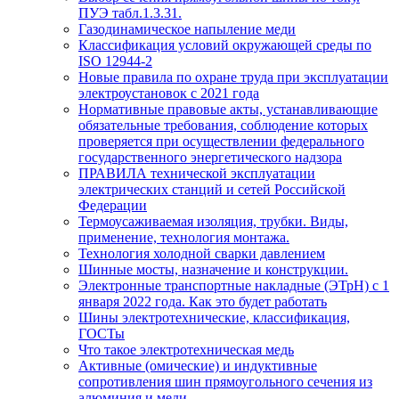
ПУЭ табл.1.3.31.
Газодинамическое напыление меди
Классификация условий окружающей среды по
ISO 12944-2
Новые правила по охране труда при эксплуатации
электроустановок с 2021 года
Нормативные правовые акты, устанавливающие
обязательные требования, соблюдение которых
проверяется при осуществлении федерального
государственного энергетического надзора
ПРАВИЛА технической эксплуатации
электрических станций и сетей Российской
Федерации
Термоусаживаемая изоляция, трубки. Виды,
применение, технология монтажа.
Технология холодной сварки давлением
Шинные мосты, назначение и конструкции.
Электронные транспортные накладные (ЭТрН) с 1
января 2022 года. Как это будет работать
Шины электротехнические, классификация,
ГОСТы
Что такое электротехническая медь
Активные (омические) и индуктивные
сопротивления шин прямоугольного сечения из
алюминия и меди