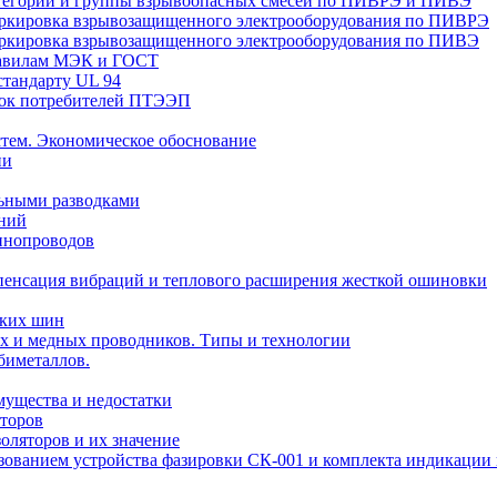
Категории и группы взрывоопасных смесей по ПИВРЭ и ПИВЭ
Маркировка взрывозащищенного электрооборудования по ПИВРЭ
Маркировка взрывозащищенного электрооборудования по ПИВЭ
правилам МЭК и ГОСТ
стандарту UL 94
вок потребителей ПТЭЭП
тем. Экономическое обоснование
ии
ьными разводками
ений
инопроводов
пенсация вибраций и теплового расширения жесткой ошиновки
ских шин
х и медных проводников. Типы и технологии
биметаллов.
мущества и недостатки
торов
оляторов и их значение
ьзованием устройства фазировки СК-001 и комплекта индикаци