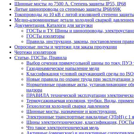
Шинные мосты до 7500 А. Степень защиты IP55, IP68
Литые шинопроводы со степенью защиты IP68/69K
Токопроводы до 10 кВ с литой изоляцией степени защиты
Медно-алюминиевые детали холодной сваркой давлением
Документация. Каталоги для загрузки
ГОСТы и ТУ. Шины и шинопроводы, электроустан
ГОСТы изоляторы
Правила, инструкции, законы, постановления прав
Опросные листы и чертежи для заказа продукции
Чертежи изоляторов
Статьи, ГОСТы, Правила
Выбор сечения прямоугольной шины по току. ПУЭ т
Газодинамическое напыление меди
Классификация условий окружающей среды по ISO
Новые правила по охране труда при эксплуатации э
Нормативные правовые акты, устанавливающие обяз
надзора
ПРАВИЛА технической эксплуатации электрически
Термоусаживаемая изоляция, трубки. Виды, примен
Технология холодной сварки давлением
Шинные мосты, назначение и конструкции.
Электронные транспортные накладные (ЭТрН) с 1 ян
Шины электротехнические, классификация, ГОСТ
Что такое электротехническая медь
Активные (омические) и индуктивные сопротивлен