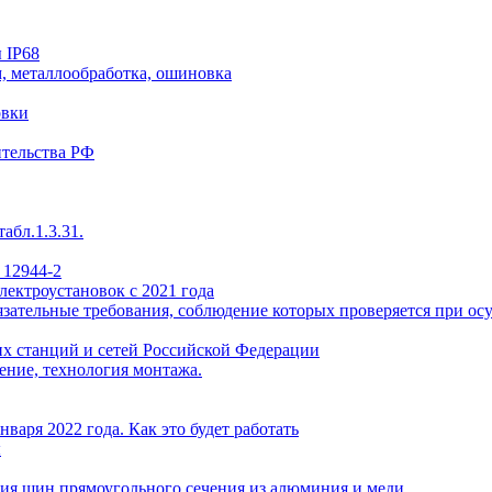
 IP68
, металлообработка, ошиновка
овки
ительства РФ
абл.1.3.31.
 12944-2
лектроустановок с 2021 года
ательные требования, соблюдение которых проверяется при осу
х станций и сетей Российской Федерации
ение, технология монтажа.
варя 2022 года. Как это будет работать
ы
ия шин прямоугольного сечения из алюминия и меди