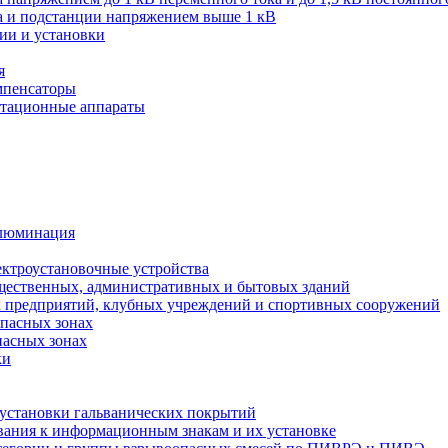
ва и подстанции напряжением выше 1 кВ
ии и установки
я
мпенсаторы
мутационные аппараты
иллюминация
ектроустановочные устройства
бщественных, административных и бытовых зданий
х предприятий, клубных учреждений и спортивных сооружений
опасных зонах
пасных зонах
ки
 установки гальванических покрытий
бования к информационным знакам и их установке