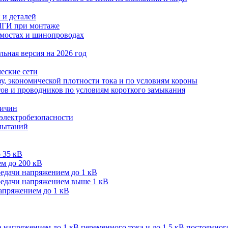
 и деталей
МГИ при монтаже
мостах и шинопроводах
ьная версия на 2026 год
еские сети
ву, экономической плотности тока и по условиям короны
тов и проводников по условиям короткого замыкания
личин
 электробезопасности
спытаний
 35 кВ
м до 200 кВ
редачи напряжением до 1 кВ
редачи напряжением выше 1 кВ
напряжением до 1 кВ
 напряжением до 1 кВ переменного тока и до 1,5 кВ постоянног