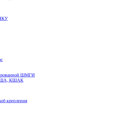
 НКУ
рс
олированной ШМГИ
 КША, КШАК
коб крепления