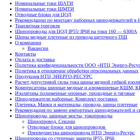
Номинальные токи ШАТИ
Номинальные токи ШМТИ
Отводные блоки для ЦОД
Рекомендации по монтажу наборных шинодержателей в
Транзитная торговля
Шинопроводы для ЦОД IP55/ IP68 на токи 160 — 6300А
Шины медные плетеные из провода щеточного ПЩ
О компании
Вакансии
Контакты
Оплата и доставка
Политика конфиденциальности ООО «НТЦ Энерго-Ресу
Политика в отношении обработки персональных данных
Продукция НТЦ ЭНЕРГО-РЕСУРС
Расчет допустимой силы тока шины медной гибкой из
Компенсаторы шинные медные и алюминиевые КШМ,
Изоляторы полимерные опорные, проходные и тяговые
Шинодержатели наборные. Комплект поставки
Плетенка. Марки и материалы, провода, шины плетеные
Рекомендация по замене импортных шинодержателей и с
Шинопроводы, шинные мосты, токопроводы
Шинопровод. Секции
Отводные блоки для шинопроводов
Преимущества шинопровода НТЦ Энерго-Ресурс
Шинопроводы со степенью защиты IP55, IP66