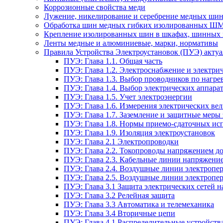
Коррозионные свойства меди
Лужение, никелирование и серебрение медных шин
Обработка шин медных гибких изолированных Ш
Крепление изолированных шин в шкафах, шинных 
Ленты медные и алюминиевые, марки, нормативы
Правила Устройства Электроустановок (ПУЭ) актуал
ПУЭ: Глава 1.1. Общая часть
ПУЭ: Глава 1.2. Электроснабжение и электрич
ПУЭ: Глава 1.3. Выбор проводников по нагре
ПУЭ: Глава 1.4. Выбор электрических аппара
ПУЭ: Глава 1.5. Учет электроэнергии
ПУЭ: Глава 1.6. Измерения электрических ве
ПУЭ: Глава 1.7. Заземление и защитные меры
ПУЭ: Глава 1.8. Нормы приемо-сдаточных и
ПУЭ: Глава 1.9. Изоляция электроустановок
ПУЭ: Глава 2.1 Электропроводки
ПУЭ: Глава 2.2. Токопроводы напряжением до
ПУЭ: Глава 2.3. Кабельные линии напряжение
ПУЭ: Глава 2.4. Воздушные линии электропе
ПУЭ: Глава 2.5. Воздушные линии электропе
ПУЭ: Глава 3.1 Защита электрических сетей 
ПУЭ: Глава 3.2 Релейная защита
ПУЭ: Глава 3.3 Автоматика и телемеханика
ПУЭ: Глава 3.4 Вторичные цепи
ПУЭ: Глава 4.1 Распределительные устройства