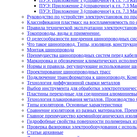
ПУЭ: Приложение 1 (справочное) к гл. 7.3 
ПУЭ: Приложение 2 (справочное) к гл. 7.3 
ПУЭ: Приложение 3 (справочное) к гл. 7.3 
Руководство по устройству электроустановок по 
Классификация пластмасс на воспламеняемость по 
Правила технической эксплуатации электроустано
Токопроводы, виды и применение.
О целесообразности внедрения шинопроводных сис
Что такое шинопровод. Типы, изоляция, конструкц
Монтаж шинопровода
Преимущества шинопроводных систем перед кабел
Маркировка и обозначение климатических исполн
Нормы и правила, регулирующие использование ш
Проектирование шинопроводных трасс
Подключение трансформатора к шинопроводу. Ком
Технология диффузионной сварки металлов
Выбор инструмента для обработки электротехниче
Пластины переходные для соединения алюминиевы
Технология плакирования металлов. Производство 
Типы изоляторов. Основные характеристики
Сравнение изоляторов из разных материалов. Преи
Главное преимущество кремнийорганических изоля
Гидрофобные свойства поверхности поли мерных из
Проверка фазировки электрооборудования с испол
Статьи архивные