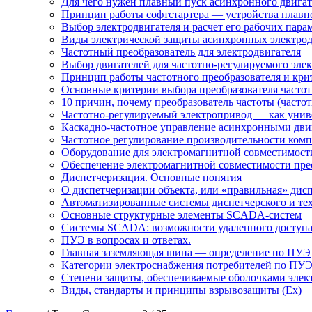
Для чего нужен плавный пуск асинхронного двигат
Принцип работы софтстартера — устройства плавн
Выбор электродвигателя и расчет его рабочих пара
Виды электрической защиты асинхронных электрод
Частотный преобразователь для электродвигателя
Выбор двигателей для частотно-регулируемого эле
Принцип работы частотного преобразователя и кри
Основные критерии выбора преобразователя частот
10 причин, почему преобразователь частоты (част
Частотно-регулируемый электропривод — как униве
Каскадно-частотное управление асинхронными дви
Частотное регулирование производительности комп
Оборудование для электромагнитной совместимости
Обеспечение электромагнитной совместимости пре
Диспетчеризация. Основные понятия
О диспетчеризации объекта, или «правильная» дис
Автоматизированные системы диспетчерского и те
Основные структурные элементы SCADA-систем
Системы SCADA: возможности удаленного доступ
ПУЭ в вопросах и ответах.
Главная заземляющая шина — определение по ПУЭ
Категории электроснабжения потребителей по ПУ
Степени защиты, обеспечиваемые оболочками элек
Виды, стандарты и принципы взрывозащиты (Ex)