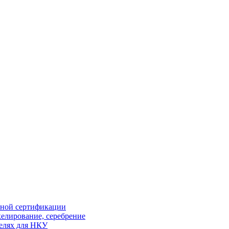
ной сертификации
елирование, серебрение
елях для НКУ