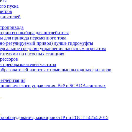
еля
ого пуска
метров
вигателей
ктропривода
терии его выбора для потребителя
ы для привода переменного тока
отно-регулируемый привод) лучше гидромуфты
рсальное средство управления насосным агрегатом
гателями на насосных станциях
рессоров
 преобразователей частоты
образователей частоты с помощью выходных фильтров
петчеризация
хнологического управления. Всё о SCADA-системах
а
Э
трооборудования, маркировка IP по ГОСТ 14254-2015