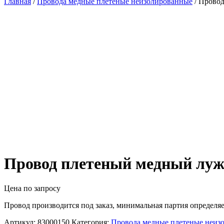
Главная
/
Провода медные плетеные неизолированные
/ Прово
Провод плетеный медный луж
Цена по запросу
Провод производится под заказ, минимальная партия определяе
Артикул:
83000150
Категория:
Провода медные плетеные неиз