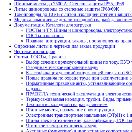
Шинные мосты до 7500 А. Степень защиты IP55, IP68
Литые шинопроводы со степенью защиты IP68/69K
Токопроводы до 10 кВ с литой изоляцией степени защиты
Медно-алюминиевые детали холодной сваркой давлением
Документация. Каталоги для загрузки
ГОСТы и ТУ. Шины и шинопроводы, электроустан
ГОСТы изоляторы
Правила, инструкции, законы, постановления прав
Опросные листы и чертежи для заказа продукции
Чертежи изоляторов
Статьи, ГОСТы, Правила
Выбор сечения прямоугольной шины по току. ПУЭ т
Газодинамическое напыление меди
Классификация условий окружающей среды по ISO
Новые правила по охране труда при эксплуатации э
Нормативные правовые акты, устанавливающие обяз
надзора
ПРАВИЛА технической эксплуатации электрически
Термоусаживаемая изоляция, трубки. Виды, примен
Технология холодной сварки давлением
Шинные мосты, назначение и конструкции.
Электронные транспортные накладные (ЭТрН) с 1 ян
Шины электротехнические, классификация, ГОСТ
Что такое электротехническая медь
Активные (омические) и индуктивные сопротивлен