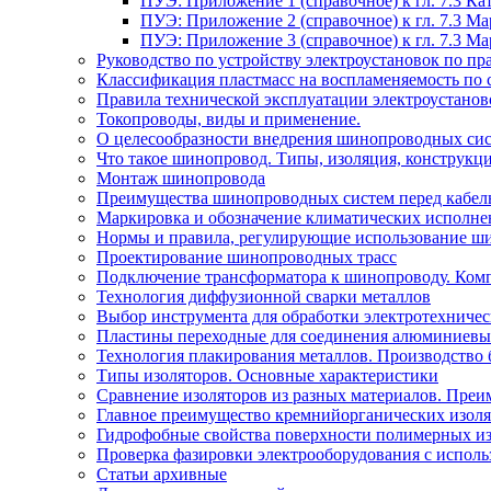
ПУЭ: Приложение 1 (справочное) к гл. 7.3 
ПУЭ: Приложение 2 (справочное) к гл. 7.3 
ПУЭ: Приложение 3 (справочное) к гл. 7.3 
Руководство по устройству электроустановок по 
Классификация пластмасс на воспламеняемость по 
Правила технической эксплуатации электроустано
Токопроводы, виды и применение.
О целесообразности внедрения шинопроводных сис
Что такое шинопровод. Типы, изоляция, конструкц
Монтаж шинопровода
Преимущества шинопроводных систем перед кабел
Маркировка и обозначение климатических исполн
Нормы и правила, регулирующие использование ш
Проектирование шинопроводных трасс
Подключение трансформатора к шинопроводу. Ком
Технология диффузионной сварки металлов
Выбор инструмента для обработки электротехниче
Пластины переходные для соединения алюминиевы
Технология плакирования металлов. Производство 
Типы изоляторов. Основные характеристики
Сравнение изоляторов из разных материалов. Преи
Главное преимущество кремнийорганических изоля
Гидрофобные свойства поверхности поли мерных из
Проверка фазировки электрооборудования с испол
Статьи архивные