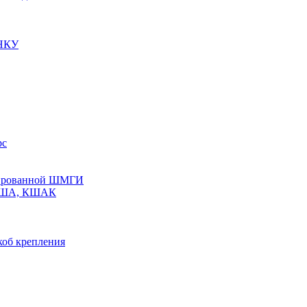
 НКУ
рс
олированной ШМГИ
 КША, КШАК
коб крепления