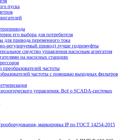
еля
ого пуска
метров
вигателей
ктропривода
терии его выбора для потребителя
ы для привода переменного тока
отно-регулируемый привод) лучше гидромуфты
рсальное средство управления насосным агрегатом
гателями на насосных станциях
рессоров
 преобразователей частоты
образователей частоты с помощью выходных фильтров
петчеризация
хнологического управления. Всё о SCADA-системах
а
Э
трооборудования, маркировка IP по ГОСТ 14254-2015