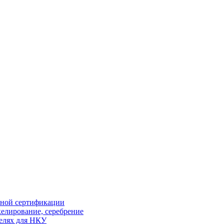
ной сертификации
елирование, серебрение
елях для НКУ