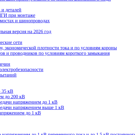
 и деталей
МГИ при монтаже
мостах и шинопроводах
ьная версия на 2026 год
еские сети
ву, экономической плотности тока и по условиям короны
тов и проводников по условиям короткого замыкания
личин
 электробезопасности
спытаний
 35 кВ
м до 200 кВ
редачи напряжением до 1 кВ
редачи напряжением выше 1 кВ
напряжением до 1 кВ
 напряжением до 1 кВ переменного тока и до 1,5 кВ постоянног