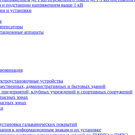
ва и подстанции напряжением выше 1 кВ
ии и установки
я
мпенсаторы
мутационные аппараты
иллюминация
ектроустановочные устройства
бщественных, административных и бытовых зданий
х предприятий, клубных учреждений и спортивных сооружений
опасных зонах
пасных зонах
ки
 установки гальванических покрытий
бования к информационным знакам и их установке