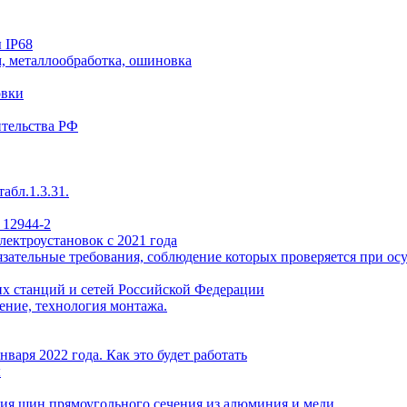
 IP68
, металлообработка, ошиновка
овки
ительства РФ
абл.1.3.31.
 12944-2
лектроустановок с 2021 года
ательные требования, соблюдение которых проверяется при осу
х станций и сетей Российской Федерации
ение, технология монтажа.
варя 2022 года. Как это будет работать
ы
ия шин прямоугольного сечения из алюминия и меди