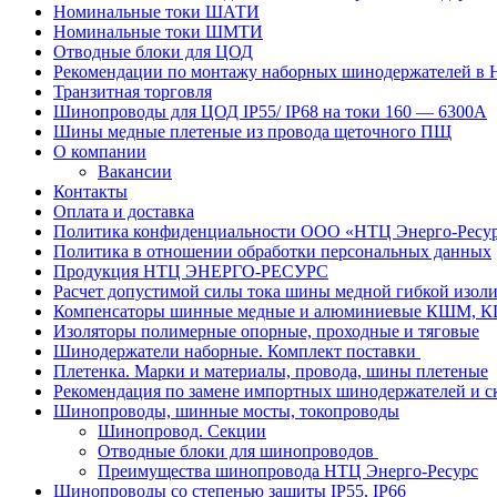
Номинальные токи ШАТИ
Номинальные токи ШМТИ
Отводные блоки для ЦОД
Рекомендации по монтажу наборных шинодержателей в
Транзитная торговля
Шинопроводы для ЦОД IP55/ IP68 на токи 160 — 6300А
Шины медные плетеные из провода щеточного ПЩ
О компании
Вакансии
Контакты
Оплата и доставка
Политика конфиденциальности ООО «НТЦ Энерго-Ресу
Политика в отношении обработки персональных данных
Продукция НТЦ ЭНЕРГО-РЕСУРС
Расчет допустимой силы тока шины медной гибкой из
Компенсаторы шинные медные и алюминиевые КШМ,
Изоляторы полимерные опорные, проходные и тяговые
Шинодержатели наборные. Комплект поставки
Плетенка. Марки и материалы, провода, шины плетеные
Рекомендация по замене импортных шинодержателей и с
Шинопроводы, шинные мосты, токопроводы
Шинопровод. Секции
Отводные блоки для шинопроводов
Преимущества шинопровода НТЦ Энерго-Ресурс
Шинопроводы со степенью защиты IP55, IP66