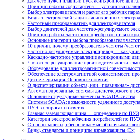
Для чего нужен плавный пуск асинхронного двигат
Принцип работы софтстартера — устройства плавн
Выбор электродвигателя и расчет его рабочих пара
Виды электрической защиты асинхронных электрод
Частотный преобразователь для электродвигателя
Выбор двигателей для частотно-регулируемого эле
Принцип работы частотного преобразователя и кри
Основные критерии выбора преобразователя частот
10 причин, почему преобразователь частоты (част
Частотно-регулируемый электропривод — как униве
Каскадно-частотное управление асинхронными дви
Частотное регулирование производительности комп
Оборудование для электромагнитной совместимости
Обеспечение электромагнитной совместимости пре
Диспетчеризация. Основные понятия
О диспетчеризации объекта, или «правильная» дис
Автоматизированные системы диспетчерского и те
Основные структурные элементы SCADA-систем
Системы SCADA: возможности удаленного доступ
ПУЭ в вопросах и ответах.
Главная заземляющая шина — определение по ПУЭ
Категории электроснабжения потребителей по ПУ
Степени защиты, обеспечиваемые оболочками элек
Виды, стандарты и принципы взрывозащиты (Ex)