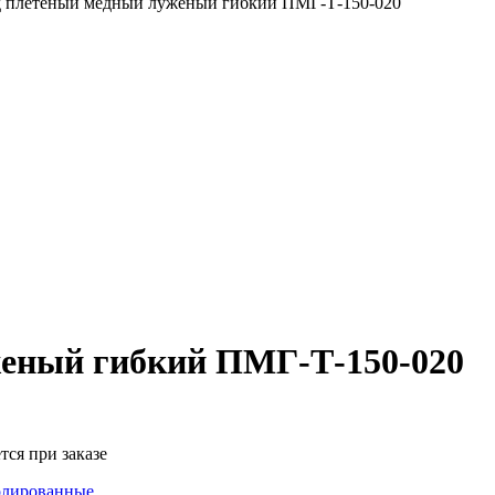
д плетеный медный луженый гибкий ПМГ-Т-150-020
еный гибкий ПМГ-Т-150-020
тся при заказе
олированные