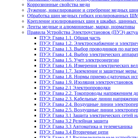
Коррозионные свойства меди
Лужение, никелирование и серебрение медных шин
Обработка шин медных гибких изолированных Ш
Крепление изолированных шин в шкафах, шинных 
Ленты медные и алюминиевые, марки, нормативы
Правила Устройства Электроустановок (ПУЭ) актуал
ПУЭ: Глава 1.1. Общая часть
ПУЭ: Глава 1.2. Электроснабжение и электрич
ПУЭ: Глава 1.3. Выбор проводников по нагре
ПУЭ: Глава 1.4. Выбор электрических аппара
ПУЭ: Глава 1.5. Учет электроэнергии
ПУЭ: Глава 1.6. Измерения электрических ве
ПУЭ: Глава 1.7. Заземление и защитные меры
ПУЭ: Глава 1.8. Нормы приемо-сдаточных и
ПУЭ: Глава 1.9. Изоляция электроустановок
ПУЭ: Глава 2.1 Электропроводки
ПУЭ: Глава 2.2. Токопроводы напряжением до
ПУЭ: Глава 2.3. Кабельные линии напряжение
ПУЭ: Глава 2.4. Воздушные линии электропе
ПУЭ: Глава 2.5. Воздушные линии электропе
ПУЭ: Глава 3.1 Защита электрических сетей 
ПУЭ: Глава 3.2 Релейная защита
ПУЭ: Глава 3.3 Автоматика и телемеханика
ПУЭ: Глава 3.4 Вторичные цепи
ПУЭ: Глава 4.1 Распределительные устройства