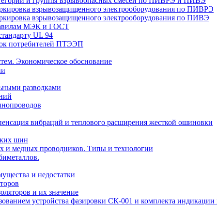
Категории и группы взрывоопасных смесей по ПИВРЭ и ПИВЭ
Маркировка взрывозащищенного электрооборудования по ПИВРЭ
Маркировка взрывозащищенного электрооборудования по ПИВЭ
правилам МЭК и ГОСТ
стандарту UL 94
вок потребителей ПТЭЭП
тем. Экономическое обоснование
ии
ьными разводками
ений
инопроводов
пенсация вибраций и теплового расширения жесткой ошиновки
ских шин
х и медных проводников. Типы и технологии
биметаллов.
мущества и недостатки
торов
оляторов и их значение
ьзованием устройства фазировки СК-001 и комплекта индикаци