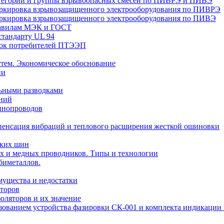
Категории и группы взрывоопасных смесей по ПИВРЭ и ПИВЭ
Маркировка взрывозащищенного электрооборудования по ПИВРЭ
Маркировка взрывозащищенного электрооборудования по ПИВЭ
правилам МЭК и ГОСТ
стандарту UL 94
вок потребителей ПТЭЭП
тем. Экономическое обоснование
ии
ьными разводками
ений
инопроводов
пенсация вибраций и теплового расширения жесткой ошиновки
ских шин
х и медных проводников. Типы и технологии
биметаллов.
мущества и недостатки
торов
оляторов и их значение
ьзованием устройства фазировки СК-001 и комплекта индикаци