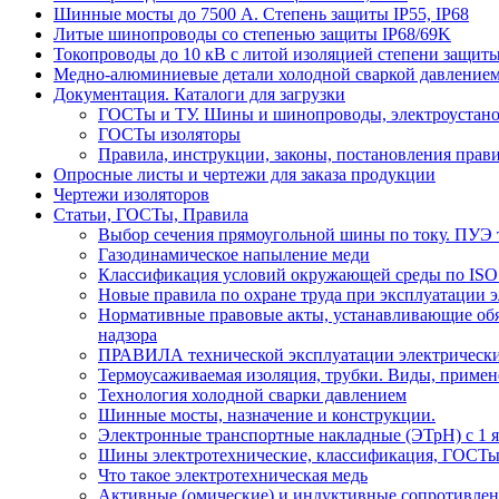
Шинные мосты до 7500 А. Степень защиты IP55, IP68
Литые шинопроводы со степенью защиты IP68/69K
Токопроводы до 10 кВ с литой изоляцией степени защиты
Медно-алюминиевые детали холодной сваркой давлением
Документация. Каталоги для загрузки
ГОСТы и ТУ. Шины и шинопроводы, электроустан
ГОСТы изоляторы
Правила, инструкции, законы, постановления прав
Опросные листы и чертежи для заказа продукции
Чертежи изоляторов
Статьи, ГОСТы, Правила
Выбор сечения прямоугольной шины по току. ПУЭ т
Газодинамическое напыление меди
Классификация условий окружающей среды по ISO
Новые правила по охране труда при эксплуатации э
Нормативные правовые акты, устанавливающие обяз
надзора
ПРАВИЛА технической эксплуатации электрически
Термоусаживаемая изоляция, трубки. Виды, примен
Технология холодной сварки давлением
Шинные мосты, назначение и конструкции.
Электронные транспортные накладные (ЭТрН) с 1 ян
Шины электротехнические, классификация, ГОСТ
Что такое электротехническая медь
Активные (омические) и индуктивные сопротивлен