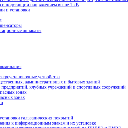
ва и подстанции напряжением выше 1 кВ
ии и установки
я
мпенсаторы
мутационные аппараты
иллюминация
ектроустановочные устройства
бщественных, административных и бытовых зданий
х предприятий, клубных учреждений и спортивных сооружений
опасных зонах
пасных зонах
ки
 установки гальванических покрытий
бования к информационным знакам и их установке