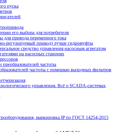
еля
ого пуска
метров
вигателей
ктропривода
терии его выбора для потребителя
ы для привода переменного тока
отно-регулируемый привод) лучше гидромуфты
рсальное средство управления насосным агрегатом
гателями на насосных станциях
рессоров
 преобразователей частоты
образователей частоты с помощью выходных фильтров
петчеризация
хнологического управления. Всё о SCADA-системах
а
Э
трооборудования, маркировка IP по ГОСТ 14254-2015