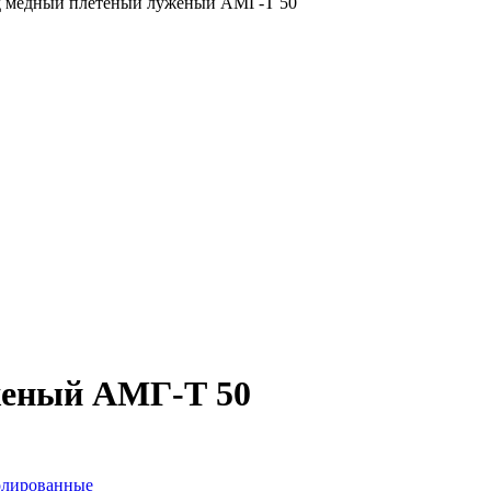
д медный плетеный луженый АМГ-Т 50
женый АМГ-Т 50
олированные