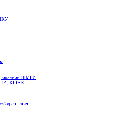
 НКУ
рс
олированной ШМГИ
 КША, КШАК
коб крепления