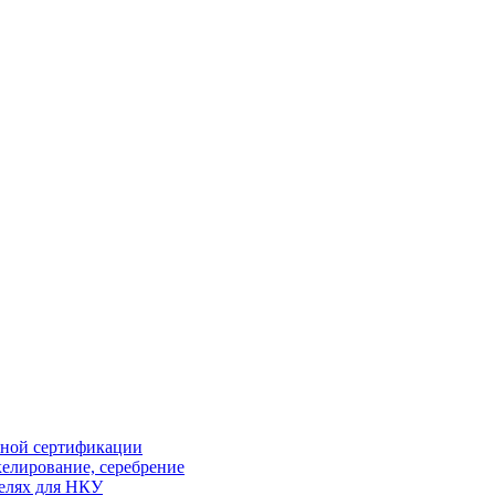
ной сертификации
елирование, серебрение
елях для НКУ