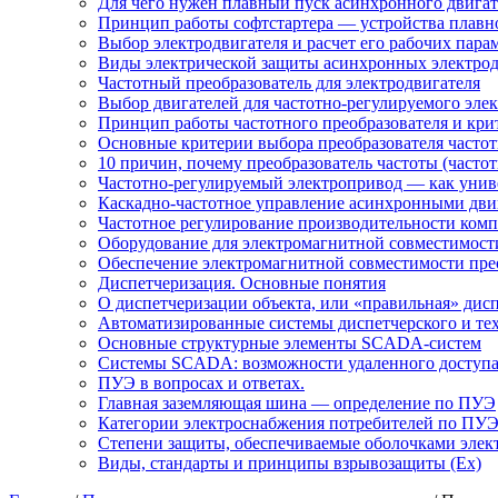
Для чего нужен плавный пуск асинхронного двигат
Принцип работы софтстартера — устройства плавн
Выбор электродвигателя и расчет его рабочих пара
Виды электрической защиты асинхронных электрод
Частотный преобразователь для электродвигателя
Выбор двигателей для частотно-регулируемого эле
Принцип работы частотного преобразователя и кри
Основные критерии выбора преобразователя частот
10 причин, почему преобразователь частоты (част
Частотно-регулируемый электропривод — как униве
Каскадно-частотное управление асинхронными дви
Частотное регулирование производительности комп
Оборудование для электромагнитной совместимости
Обеспечение электромагнитной совместимости пре
Диспетчеризация. Основные понятия
О диспетчеризации объекта, или «правильная» дис
Автоматизированные системы диспетчерского и те
Основные структурные элементы SCADA-систем
Системы SCADA: возможности удаленного доступ
ПУЭ в вопросах и ответах.
Главная заземляющая шина — определение по ПУЭ
Категории электроснабжения потребителей по ПУ
Степени защиты, обеспечиваемые оболочками элек
Виды, стандарты и принципы взрывозащиты (Ex)