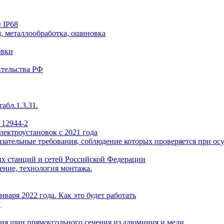
 IP68
, металлообработка, ошиновка
овки
ительства РФ
абл.1.3.31.
 12944-2
лектроустановок с 2021 года
ательные требования, соблюдение которых проверяется при осу
х станций и сетей Российской Федерации
ение, технология монтажа.
варя 2022 года. Как это будет работать
ы
ия шин прямоугольного сечения из алюминия и меди