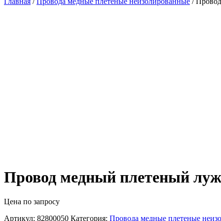
Главная
/
Провода медные плетеные неизолированные
/ Прово
Провод медный плетеный лу
Цена по запросу
Артикул:
82800050
Категория:
Провода медные плетеные неиз