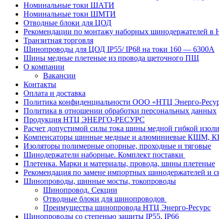
Номинальные токи ШАТИ
Номинальные токи ШМТИ
Отводные блоки для ЦОД
Рекомендации по монтажу наборных шинодержателей в
Транзитная торговля
Шинопроводы для ЦОД IP55/ IP68 на токи 160 — 6300А
Шины медные плетеные из провода щеточного ПЩ
О компании
Вакансии
Контакты
Оплата и доставка
Политика конфиденциальности ООО «НТЦ Энерго-Ресу
Политика в отношении обработки персональных данных
Продукция НТЦ ЭНЕРГО-РЕСУРС
Расчет допустимой силы тока шины медной гибкой из
Компенсаторы шинные медные и алюминиевые КШМ,
Изоляторы полимерные опорные, проходные и тяговые
Шинодержатели наборные. Комплект поставки
Плетенка. Марки и материалы, провода, шины плетеные
Рекомендация по замене импортных шинодержателей и с
Шинопроводы, шинные мосты, токопроводы
Шинопровод. Секции
Отводные блоки для шинопроводов
Преимущества шинопровода НТЦ Энерго-Ресурс
Шинопроводы со степенью защиты IP55, IP66