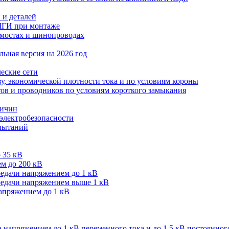
 и деталей
МГИ при монтаже
мостах и шинопроводах
ьная версия на 2026 год
еские сети
ву, экономической плотности тока и по условиям короны
тов и проводников по условиям короткого замыкания
личин
 электробезопасности
спытаний
 35 кВ
м до 200 кВ
редачи напряжением до 1 кВ
редачи напряжением выше 1 кВ
напряжением до 1 кВ
 напряжением до 1 кВ переменного тока и до 1,5 кВ постоянног