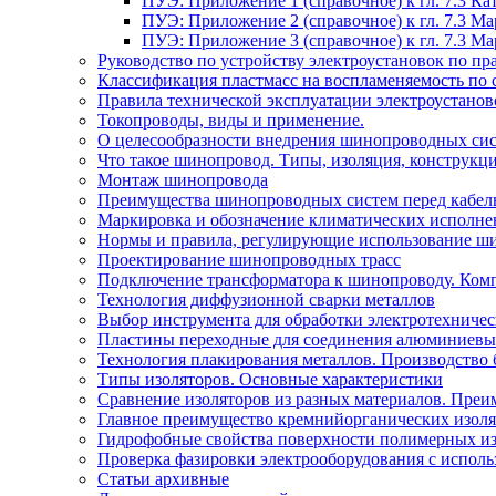
ПУЭ: Приложение 1 (справочное) к гл. 7.3 
ПУЭ: Приложение 2 (справочное) к гл. 7.3 
ПУЭ: Приложение 3 (справочное) к гл. 7.3 
Руководство по устройству электроустановок по 
Классификация пластмасс на воспламеняемость по 
Правила технической эксплуатации электроустано
Токопроводы, виды и применение.
О целесообразности внедрения шинопроводных сис
Что такое шинопровод. Типы, изоляция, конструкц
Монтаж шинопровода
Преимущества шинопроводных систем перед кабел
Маркировка и обозначение климатических исполн
Нормы и правила, регулирующие использование ш
Проектирование шинопроводных трасс
Подключение трансформатора к шинопроводу. Ком
Технология диффузионной сварки металлов
Выбор инструмента для обработки электротехниче
Пластины переходные для соединения алюминиевы
Технология плакирования металлов. Производство 
Типы изоляторов. Основные характеристики
Сравнение изоляторов из разных материалов. Преи
Главное преимущество кремнийорганических изоля
Гидрофобные свойства поверхности поли мерных из
Проверка фазировки электрооборудования с испол
Статьи архивные