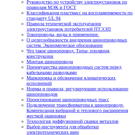
Руководство по устройству электроустановок по
правилам МЭК и ГОСТ
Классификация пластмасс на воспламеняемость по
стандарту UL 94
Правила технической эксплуатации
электроустановок потребителей ПТЭЭП
Токопроводы, виды и применение.
О целесообразности внедрения шинопроводных
систем. Экономическое обоснование
Что такое шинопровод. Типы, изоляция,
конструкции
Монтаж шинопровода
Преимущества шинопроводных систем перед
кабельными разводками
Маркировка и обозначение климатических
исполнений
Нормы и правила, регулирующие использование
шинопроводов
Проектирование шинопроводных трасс
Подключение трансформатора к шинопроводу.
Компенсация вибраций и теплового расширения
жесткой ошиновки
Технология диффузионной сварки металлов
Выбор инструмента для обработки
электротехнических шин