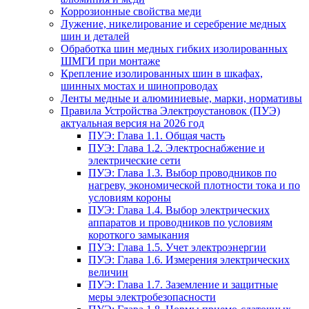
Коррозионные свойства меди
Лужение, никелирование и серебрение медных
шин и деталей
Обработка шин медных гибких изолированных
ШМГИ при монтаже
Крепление изолированных шин в шкафах,
шинных мостах и шинопроводах
Ленты медные и алюминиевые, марки, нормативы
Правила Устройства Электроустановок (ПУЭ)
актуальная версия на 2026 год
ПУЭ: Глава 1.1. Общая часть
ПУЭ: Глава 1.2. Электроснабжение и
электрические сети
ПУЭ: Глава 1.3. Выбор проводников по
нагреву, экономической плотности тока и по
условиям короны
ПУЭ: Глава 1.4. Выбор электрических
аппаратов и проводников по условиям
короткого замыкания
ПУЭ: Глава 1.5. Учет электроэнергии
ПУЭ: Глава 1.6. Измерения электрических
величин
ПУЭ: Глава 1.7. Заземление и защитные
меры электробезопасности