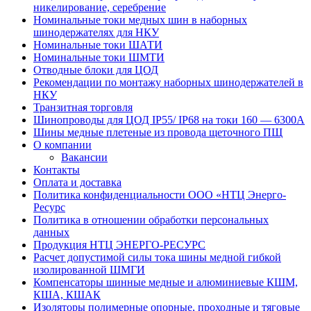
никелирование, серебрение
Номинальные токи медных шин в наборных
шинодержателях для НКУ
Номинальные токи ШАТИ
Номинальные токи ШМТИ
Отводные блоки для ЦОД
Рекомендации по монтажу наборных шинодержателей в
НКУ
Транзитная торговля
Шинопроводы для ЦОД IP55/ IP68 на токи 160 — 6300А
Шины медные плетеные из провода щеточного ПЩ
О компании
Вакансии
Контакты
Оплата и доставка
Политика конфиденциальности ООО «НТЦ Энерго-
Ресурс
Политика в отношении обработки персональных
данных
Продукция НТЦ ЭНЕРГО-РЕСУРС
Расчет допустимой силы тока шины медной гибкой
изолированной ШМГИ
Компенсаторы шинные медные и алюминиевые КШМ,
КША, КШАК
Изоляторы полимерные опорные, проходные и тяговые