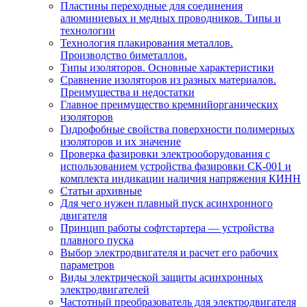
Пластины переходные для соединения
алюминиевых и медных проводников. Типы и
технологии
Технология плакирования металлов.
Производство биметаллов.
Типы изоляторов. Основные характеристики
Сравнение изоляторов из разных материалов.
Преимущества и недостатки
Главное преимущество кремнийорганических
изоляторов
Гидрофобные свойства поверхности поли мерных
изоляторов и их значение
Проверка фазировки электрооборудования с
использованием устройства фазировки СК-001 и
комплекта индикации наличия напряжения КИНН
Статьи архивные
Для чего нужен плавный пуск асинхронного
двигателя
Принцип работы софтстартера — устройства
плавного пуска
Выбор электродвигателя и расчет его рабочих
параметров
Виды электрической защиты асинхронных
электродвигателей
Частотный преобразователь для электродвигателя