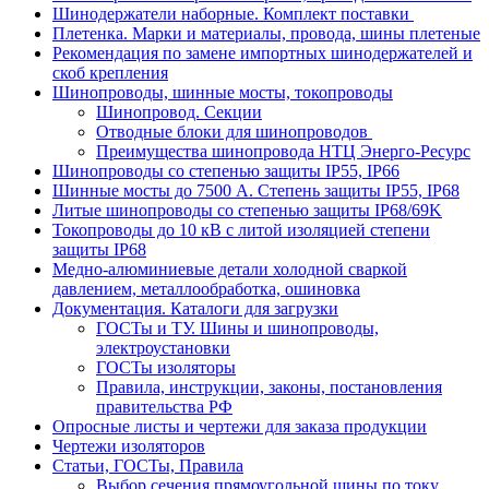
Шинодержатели наборные. Комплект поставки
Плетенка. Марки и материалы, провода, шины плетеные
Рекомендация по замене импортных шинодержателей и
скоб крепления
Шинопроводы, шинные мосты, токопроводы
Шинопровод. Секции
Отводные блоки для шинопроводов
Преимущества шинопровода НТЦ Энерго-Ресурс
Шинопроводы со степенью защиты IP55, IP66
Шинные мосты до 7500 А. Степень защиты IP55, IP68
Литые шинопроводы со степенью защиты IP68/69K
Токопроводы до 10 кВ с литой изоляцией степени
защиты IP68
Медно-алюминиевые детали холодной сваркой
давлением, металлообработка, ошиновка
Документация. Каталоги для загрузки
ГОСТы и ТУ. Шины и шинопроводы,
электроустановки
ГОСТы изоляторы
Правила, инструкции, законы, постановления
правительства РФ
Опросные листы и чертежи для заказа продукции
Чертежи изоляторов
Статьи, ГОСТы, Правила
Выбор сечения прямоугольной шины по току.