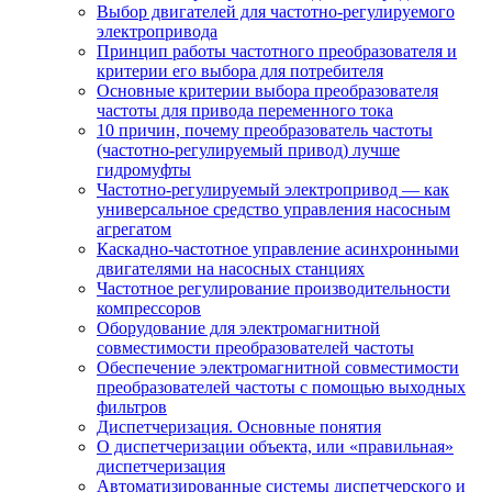
Выбор двигателей для частотно-регулируемого
электропривода
Принцип работы частотного преобразователя и
критерии его выбора для потребителя
Основные критерии выбора преобразователя
частоты для привода переменного тока
10 причин, почему преобразователь частоты
(частотно-регулируемый привод) лучше
гидромуфты
Частотно-регулируемый электропривод — как
универсальное средство управления насосным
агрегатом
Каскадно-частотное управление асинхронными
двигателями на насосных станциях
Частотное регулирование производительности
компрессоров
Оборудование для электромагнитной
совместимости преобразователей частоты
Обеспечение электромагнитной совместимости
преобразователей частоты с помощью выходных
фильтров
Диспетчеризация. Основные понятия
О диспетчеризации объекта, или «правильная»
диспетчеризация
Автоматизированные системы диспетчерского и