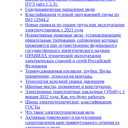
ПУЭ табл.1.3.31.
Газодинамическое напыление меди
Классификация условий окружающей среды по
ISO 12944-2
Новые правила по охране труда при эксплуатации
электроустановок с 2021 года
Нормативные правовые акты, устанавливающие
обязательные требования, соблюдение которых
проверяется при осуществлении федерального
государственного энергетического надзора
ПРАВИЛА технической эксплуатации
электрических станций и сетей Российской
Федерации
Термоусаживаемая изоляция, трубки. Виды,
применение, технология монтажа.
Технология холодной сварки давлением
Шинные мосты, назначение и конструкции.
Электронные транспортные накладные (ЭТрН) с 1
января 2022 года. Как это будет работать
Шины электротехнические, классификация,
ГОСТы
Что такое электротехническая медь
Активные (омические) и индуктивные
сопротивления шин прямоугольного сечения из
алюминия и меди