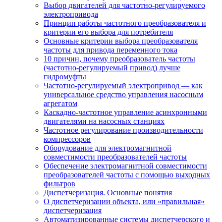
Выбор двигателей для частотно-регулируемого
электропривода
Принцип работы частотного преобразователя и
критерии его выбора для потребителя
Основные критерии выбора преобразователя
частоты для привода переменного тока
10 причин, почему преобразователь частоты
(частотно-регулируемый привод) лучше
гидромуфты
Частотно-регулируемый электропривод — как
универсальное средство управления насосным
агрегатом
Каскадно-частотное управление асинхронными
двигателями на насосных станциях
Частотное регулирование производительности
компрессоров
Оборудование для электромагнитной
совместимости преобразователей частоты
Обеспечение электромагнитной совместимости
преобразователей частоты с помощью выходных
фильтров
Диспетчеризация. Основные понятия
О диспетчеризации объекта, или «правильная»
диспетчеризация
Автоматизированные системы диспетчерского и