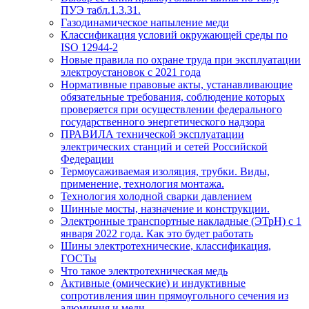
ПУЭ табл.1.3.31.
Газодинамическое напыление меди
Классификация условий окружающей среды по
ISO 12944-2
Новые правила по охране труда при эксплуатации
электроустановок с 2021 года
Нормативные правовые акты, устанавливающие
обязательные требования, соблюдение которых
проверяется при осуществлении федерального
государственного энергетического надзора
ПРАВИЛА технической эксплуатации
электрических станций и сетей Российской
Федерации
Термоусаживаемая изоляция, трубки. Виды,
применение, технология монтажа.
Технология холодной сварки давлением
Шинные мосты, назначение и конструкции.
Электронные транспортные накладные (ЭТрН) с 1
января 2022 года. Как это будет работать
Шины электротехнические, классификация,
ГОСТы
Что такое электротехническая медь
Активные (омические) и индуктивные
сопротивления шин прямоугольного сечения из
алюминия и меди