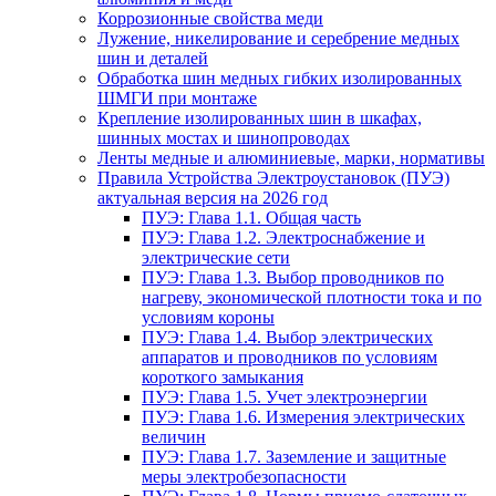
Коррозионные свойства меди
Лужение, никелирование и серебрение медных
шин и деталей
Обработка шин медных гибких изолированных
ШМГИ при монтаже
Крепление изолированных шин в шкафах,
шинных мостах и шинопроводах
Ленты медные и алюминиевые, марки, нормативы
Правила Устройства Электроустановок (ПУЭ)
актуальная версия на 2026 год
ПУЭ: Глава 1.1. Общая часть
ПУЭ: Глава 1.2. Электроснабжение и
электрические сети
ПУЭ: Глава 1.3. Выбор проводников по
нагреву, экономической плотности тока и по
условиям короны
ПУЭ: Глава 1.4. Выбор электрических
аппаратов и проводников по условиям
короткого замыкания
ПУЭ: Глава 1.5. Учет электроэнергии
ПУЭ: Глава 1.6. Измерения электрических
величин
ПУЭ: Глава 1.7. Заземление и защитные
меры электробезопасности