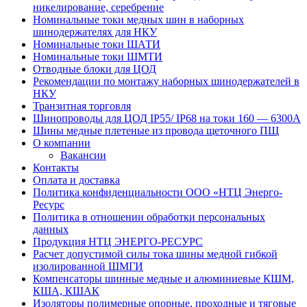
никелирование, серебрение
Номинальные токи медных шин в наборных
шинодержателях для НКУ
Номинальные токи ШАТИ
Номинальные токи ШМТИ
Отводные блоки для ЦОД
Рекомендации по монтажу наборных шинодержателей в
НКУ
Транзитная торговля
Шинопроводы для ЦОД IP55/ IP68 на токи 160 — 6300А
Шины медные плетеные из провода щеточного ПЩ
О компании
Вакансии
Контакты
Оплата и доставка
Политика конфиденциальности ООО «НТЦ Энерго-
Ресурс
Политика в отношении обработки персональных
данных
Продукция НТЦ ЭНЕРГО-РЕСУРС
Расчет допустимой силы тока шины медной гибкой
изолированной ШМГИ
Компенсаторы шинные медные и алюминиевые КШМ,
КША, КШАК
Изоляторы полимерные опорные, проходные и тяговые