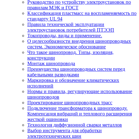
Руководство по устройству электроустановок по
правилам МЭК и ГОСТ
Классификация пластмасс на воспламеняемость по
стандарту UL 94
Правила технической эксплуатации
электроустановок потребителей ПТЭЭП
Токопроводы, виды и применение.
О целесообразности внедрения шинопроводных
систем. Экономическое обоснование
Что такое шинопровод. Типы, изоляция,
конструкции
Монтаж шинопровода
Преимущества шинопроводных систем перед
кабельными разводками
Маркировка и обозначение климатических
исполнений
Нормы и правила, регулирующие использование
шинопроводов
Проектирование шинопроводных трасс
Подключение трансформатора к шинопроводу.
Компенсация вибраций и теплового расширения
жесткой ошиновки
Технология диффузионной сварки металлов
Выбор инструмента для обработки
электротехнических шин