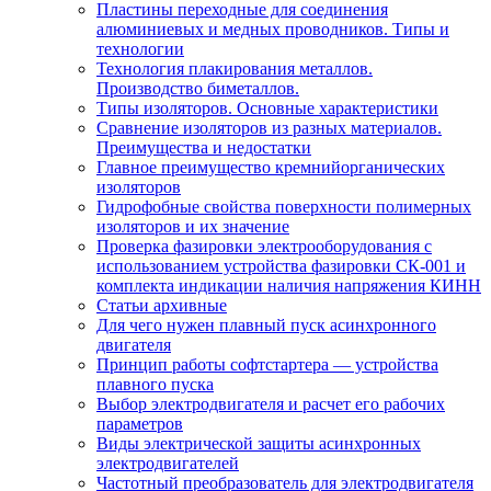
Пластины переходные для соединения
алюминиевых и медных проводников. Типы и
технологии
Технология плакирования металлов.
Производство биметаллов.
Типы изоляторов. Основные характеристики
Сравнение изоляторов из разных материалов.
Преимущества и недостатки
Главное преимущество кремнийорганических
изоляторов
Гидрофобные свойства поверхности поли мерных
изоляторов и их значение
Проверка фазировки электрооборудования с
использованием устройства фазировки СК-001 и
комплекта индикации наличия напряжения КИНН
Статьи архивные
Для чего нужен плавный пуск асинхронного
двигателя
Принцип работы софтстартера — устройства
плавного пуска
Выбор электродвигателя и расчет его рабочих
параметров
Виды электрической защиты асинхронных
электродвигателей
Частотный преобразователь для электродвигателя