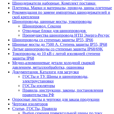
Шинодержатели наборные. Комплект поставки
Плетенка. Марки и материалы, провода, шины плетеные
Рекомендация по замене импортных шинодержателей и
скоб крепления
Шинопроводы, шинные мосты, токопроводы
Шинопровод. Секции
Отводные блоки для шинопроводов
Преимущества шинопровода НТЦ Энерго-Ресурс
Шинопроводы со степенью защиты IP55, IP66
Шинные мосты до 7500 А. Степень защиты IP55, IP68
Литые шинопроводы со степенью защиты IP68/69K
Токопроводы до 10 кВ с литой изоляцией степени
защиты IP68
Медно-алюминиевые детали холодной сваркой
давлением, металлообработка, ошиновка
Документация. Каталоги для загрузки
ГОСТы и ТУ. Шины и шинопроводы,
электроустановки
ГОСТы изоляторы
Правила, инструкции, законы, постановления
правительства РФ
Опросные листы и чертежи для заказа продукции
Чертежи изоляторов
Статьи, ГОСТы, Правила
Выбор сечения прямоугольной шины по току.