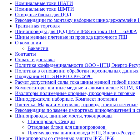
Номинальные токи ШАТИ
Номинальные токи ШМТИ
Отводные блоки для ЦОД
Рекомендации по монтажу наборных шинодержателей в
Транзитная торговля
Шинопроводы для ЦОД IP55/ IP68 на токи 160 — 6300А
Шины медные плетеные из провода щеточного ПЩ
О компании
Вакансии
Контакты
Оплата и доставка
Политика конфиденциальности ООО «НТЦ Энерго-Ресу
Политика в отношении обработки персональных данных
Продукция НТЦ ЭНЕРГО-РЕСУРС
Расчет допустимой силы тока шины медной гибкой из
Компенсаторы шинные медные и алюминиевые КШМ,
Изоляторы полимерные опорные, проходные и тяговые
Шинодержатели наборные. Комплект поставки
Плетенка. Марки и материалы, провода, шины плетеные
Рекомендация по замене импортных шинодержателей и с
Шинопроводы, шинные мосты, токопроводы
Шинопровод. Секции
Отводные блоки для шинопроводов
Преимущества шинопровода НТЦ Энерго-Ресурс
Шинопроводы со степенью защиты IP55, IP66