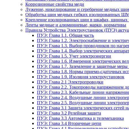
Коррозионные свойства меди
Лужение, никелирование и серебрение медных шин
Обработка шин медных гибких изолированных Ш
Крепление изолированных шин в шкафах, шинных 
Ленты медные и алюминиевые, марки, нормативы
Правила Устройства Электроустановок (ПУЭ) актуал
ПУЭ: Глава 1.1. Общая часть
ПУЭ: Глава 1.2. Электроснабжение и электрич
ПУЭ: Глава 1.3. Выбор проводников по нагре
ПУЭ: Глава 1.4. Выбор электрических аппара
ПУЭ: Глава 1.5. Учет электроэнергии
ПУЭ: Глава 1.6. Измерения электрических ве
ПУЭ: Глава 1.7. Заземление и защитные меры
ПУЭ: Глава 1.8. Нормы приемо-сдаточных и
ПУЭ: Глава 1.9. Изоляция электроустановок
ПУЭ: Глава 2.1 Электропроводки
ПУЭ: Глава 2.2. Токопроводы напряжением до
ПУЭ: Глава 2.3. Кабельные линии напряжение
ПУЭ: Глава 2.4. Воздушные линии электропе
ПУЭ: Глава 2.5. Воздушные линии электропе
ПУЭ: Глава 3.1 Защита электрических сетей 
ПУЭ: Глава 3.2 Релейная защита
ПУЭ: Глава 3.3 Автоматика и телемеханика
ПУЭ: Глава 3.4 Вторичные цепи
ПУЭ: Глава 4.1 Распределительные устройства