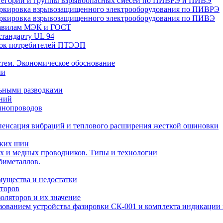
Категории и группы взрывоопасных смесей по ПИВРЭ и ПИВЭ
Маркировка взрывозащищенного электрооборудования по ПИВРЭ
Маркировка взрывозащищенного электрооборудования по ПИВЭ
правилам МЭК и ГОСТ
стандарту UL 94
вок потребителей ПТЭЭП
тем. Экономическое обоснование
ии
ьными разводками
ений
инопроводов
пенсация вибраций и теплового расширения жесткой ошиновки
ских шин
х и медных проводников. Типы и технологии
биметаллов.
мущества и недостатки
торов
оляторов и их значение
ьзованием устройства фазировки СК-001 и комплекта индикаци