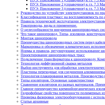
ПУЭ: Приложение 1 (справочное) к гл. 7.3 
ПУЭ: Приложение 2 (справочное) к гл. 7.3 
ПУЭ: Приложение 3 (справочное) к гл. 7.3 
Руководство по устройству электроустановок по 
Классификация пластмасс на воспламеняемость по 
Правила технической эксплуатации электроустано
Токопроводы, виды и применение.
О целесообразности внедрения шинопроводных сис
Что такое шинопровод. Типы, изоляция, конструкц
Монтаж шинопровода
Преимущества шинопроводных систем перед кабел
Маркировка и обозначение климатических исполн
Нормы и правила, регулирующие использование ш
Проектирование шинопроводных трасс
Подключение трансформатора к шинопроводу. Ком
Технология диффузионной сварки металлов
Выбор инструмента для обработки электротехниче
Пластины переходные для соединения алюминиевы
Технология плакирования металлов. Производство 
Типы изоляторов. Основные характеристики
Сравнение изоляторов из разных материалов. Преи
Главное преимущество кремнийорганических изоля
Гидрофобные свойства поверхности поли мерных из
Проверка фазировки электрооборудования с испол
Статьи архивные