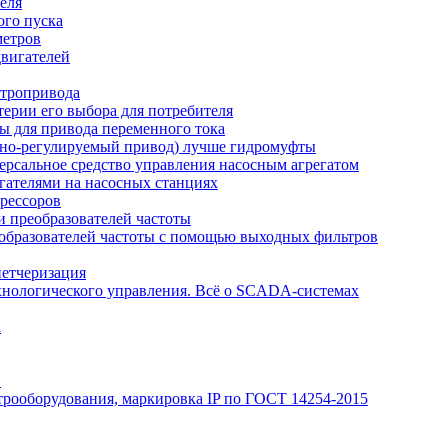
еля
ого пуска
метров
вигателей
ктропривода
терии его выбора для потребителя
ы для привода переменного тока
отно-регулируемый привод) лучше гидромуфты
рсальное средство управления насосным агрегатом
гателями на насосных станциях
рессоров
 преобразователей частоты
образователей частоты с помощью выходных фильтров
петчеризация
хнологического управления. Всё о SCADA-системах
а
Э
трооборудования, маркировка IP по ГОСТ 14254-2015