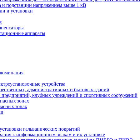
ва и подстанции напряжением выше 1 кВ
ии и установки
я
мпенсаторы
мутационные аппараты
иллюминация
ектроустановочные устройства
бщественных, административных и бытовых зданий
х предприятий, клубных учреждений и спортивных сооружений
опасных зонах
пасных зонах
ки
 установки гальванических покрытий
бования к информационным знакам и их установке