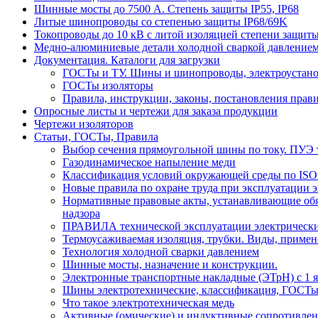
Шинные мосты до 7500 А. Степень защиты IP55, IP68
Литые шинопроводы со степенью защиты IP68/69K
Токопроводы до 10 кВ с литой изоляцией степени защиты
Медно-алюминиевые детали холодной сваркой давлением
Документация. Каталоги для загрузки
ГОСТы и ТУ. Шины и шинопроводы, электроустан
ГОСТы изоляторы
Правила, инструкции, законы, постановления прав
Опросные листы и чертежи для заказа продукции
Чертежи изоляторов
Статьи, ГОСТы, Правила
Выбор сечения прямоугольной шины по току. ПУЭ т
Газодинамическое напыление меди
Классификация условий окружающей среды по ISO
Новые правила по охране труда при эксплуатации э
Нормативные правовые акты, устанавливающие обяз
надзора
ПРАВИЛА технической эксплуатации электрически
Термоусаживаемая изоляция, трубки. Виды, примен
Технология холодной сварки давлением
Шинные мосты, назначение и конструкции.
Электронные транспортные накладные (ЭТрН) с 1 ян
Шины электротехнические, классификация, ГОСТ
Что такое электротехническая медь
Активные (омические) и индуктивные сопротивлен