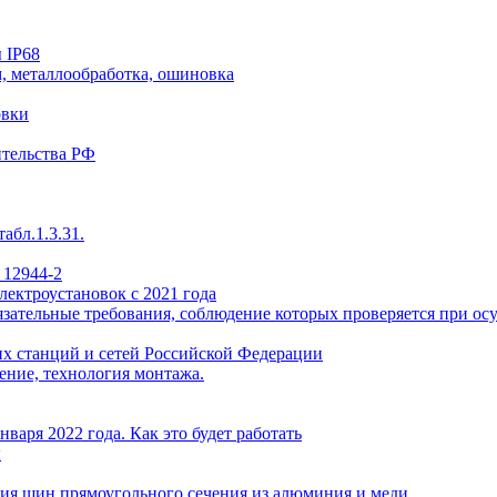
 IP68
, металлообработка, ошиновка
овки
ительства РФ
абл.1.3.31.
 12944-2
лектроустановок с 2021 года
ательные требования, соблюдение которых проверяется при осу
х станций и сетей Российской Федерации
ение, технология монтажа.
варя 2022 года. Как это будет работать
ы
ия шин прямоугольного сечения из алюминия и меди