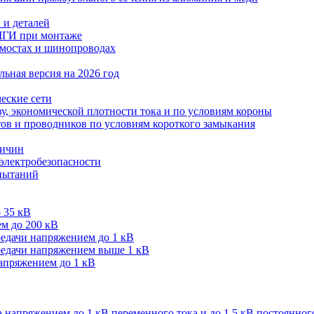
 и деталей
МГИ при монтаже
мостах и шинопроводах
ьная версия на 2026 год
еские сети
ву, экономической плотности тока и по условиям короны
тов и проводников по условиям короткого замыкания
личин
 электробезопасности
спытаний
 35 кВ
м до 200 кВ
редачи напряжением до 1 кВ
редачи напряжением выше 1 кВ
напряжением до 1 кВ
 напряжением до 1 кВ переменного тока и до 1,5 кВ постоянног