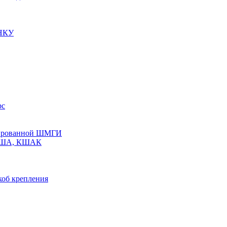
 НКУ
рс
олированной ШМГИ
 КША, КШАК
коб крепления