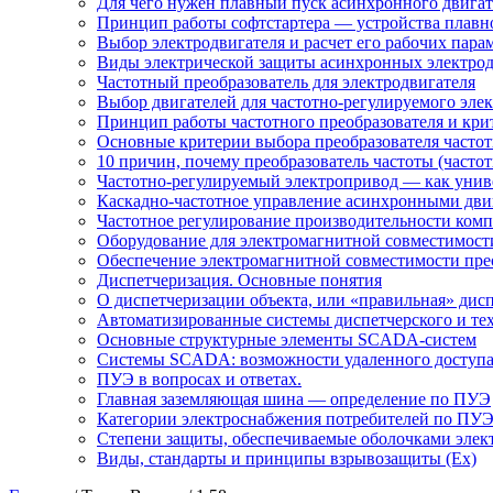
Для чего нужен плавный пуск асинхронного двигат
Принцип работы софтстартера — устройства плавн
Выбор электродвигателя и расчет его рабочих пара
Виды электрической защиты асинхронных электрод
Частотный преобразователь для электродвигателя
Выбор двигателей для частотно-регулируемого эле
Принцип работы частотного преобразователя и кри
Основные критерии выбора преобразователя частот
10 причин, почему преобразователь частоты (част
Частотно-регулируемый электропривод — как униве
Каскадно-частотное управление асинхронными дви
Частотное регулирование производительности комп
Оборудование для электромагнитной совместимости
Обеспечение электромагнитной совместимости пре
Диспетчеризация. Основные понятия
О диспетчеризации объекта, или «правильная» дис
Автоматизированные системы диспетчерского и те
Основные структурные элементы SCADA-систем
Системы SCADA: возможности удаленного доступ
ПУЭ в вопросах и ответах.
Главная заземляющая шина — определение по ПУЭ
Категории электроснабжения потребителей по ПУ
Степени защиты, обеспечиваемые оболочками элек
Виды, стандарты и принципы взрывозащиты (Ex)