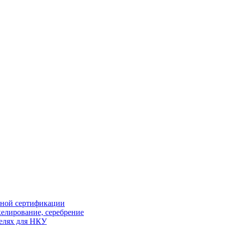
ной сертификации
елирование, серебрение
елях для НКУ