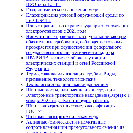
ПУЭ табл.1.3.31.
Газодинамическое напыление меди
Классификация условий окружающей среды по
ISO 12944-2
Новые правила по охране труда при эксплуатации
электроустановок с 2021 года
Нормативные правовые акты, устанавливающие
обязательные требования, соблюдение которых
проверяется при осуществлении федерального
государственного энергетического надзора
ПРАВИЛА технической эксплуатации
электрических станций и сетей Российской
Федерации
Термоусаживаемая изоляция, трубки. Виды,
применение, технология монтажа.
Технология холодной сварки давлением
Шинные мосты, назначение и конструкции.
Электронные транспортные накладные (ЭТрН) с 1
января 2022 года. Как это будет работать
Шины электротехнические, классификация,
ГОСТы
Что такое электротехническая медь
Активные (омические) и индуктивные
сопротивления шин прямоугольного сечения из
алюминия и меди