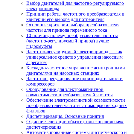
Выбор двигателей для частотно-регулируемого
электропривода
Принцип работы частотного преобразователя и
критерии его выбора для потребителя
Основные критерии выбора преобразователя
частоты для привода переменного тока
10 причин, почему преобразователь частоты
(частотно-регулируемый привод) лучше
гидромуфты
Частотно-регулируемый электропривод — как
универсальное средство управления насосным
агрегатом
Каскадно-частотное управление асинхронными
двигателями на насосных станциях
Частотное регулирование производительности
компрессоров
Оборудование для электромагнитной
совместимости преобразователей частоты
Обеспечение электромагнитной совместимости
преобразователей частоты с помощью выходных
фильтров
Диспетчеризация. Основные понятия
О диспетчеризации объекта, или «правильная»
диспетчеризация
Автоматизированные системы диспетчерского и