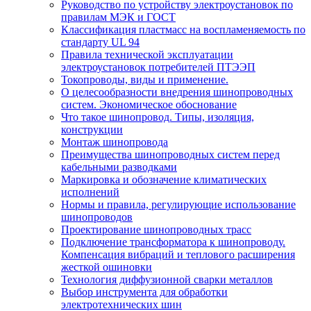
Руководство по устройству электроустановок по
правилам МЭК и ГОСТ
Классификация пластмасс на воспламеняемость по
стандарту UL 94
Правила технической эксплуатации
электроустановок потребителей ПТЭЭП
Токопроводы, виды и применение.
О целесообразности внедрения шинопроводных
систем. Экономическое обоснование
Что такое шинопровод. Типы, изоляция,
конструкции
Монтаж шинопровода
Преимущества шинопроводных систем перед
кабельными разводками
Маркировка и обозначение климатических
исполнений
Нормы и правила, регулирующие использование
шинопроводов
Проектирование шинопроводных трасс
Подключение трансформатора к шинопроводу.
Компенсация вибраций и теплового расширения
жесткой ошиновки
Технология диффузионной сварки металлов
Выбор инструмента для обработки
электротехнических шин