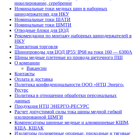
никелирование, серебрение
Номинальные токи медных шин в наборных
шинодержателях для НКУ
Номинальные токи ШАТИ
Номинальные токи ШМТИ
Отводные блоки для ЦОД
Рекомендации по монтажу наборных шинодержателей в
НКУ
Транзитная торговля
Шинопроводы для ЦОД IP55/ IP68 на токи 160 — 6300А
Шины медные плетеные из провода щеточного ПЩ
О компании
Вакансии
Контакты
Оплата и доставка
Политика конфиденциальности ООО «НТЦ Энерго-
Ресурс
Политика в отношении обработки персональных
данных
Продукция НТЦ ЭНЕРГО-РЕСУРС
Расчет допустимой силы тока шины медной гибкой
изолированной ШМГИ
Компенсаторы шинные медные и алюминиевые КШМ,
КША, КШАК
Изоляторы полимерные опорные, проходные и тяговые