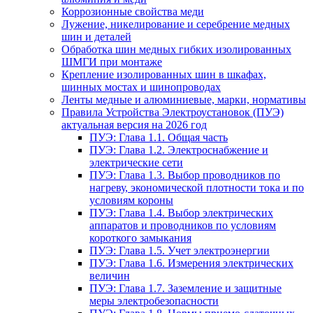
Коррозионные свойства меди
Лужение, никелирование и серебрение медных
шин и деталей
Обработка шин медных гибких изолированных
ШМГИ при монтаже
Крепление изолированных шин в шкафах,
шинных мостах и шинопроводах
Ленты медные и алюминиевые, марки, нормативы
Правила Устройства Электроустановок (ПУЭ)
актуальная версия на 2026 год
ПУЭ: Глава 1.1. Общая часть
ПУЭ: Глава 1.2. Электроснабжение и
электрические сети
ПУЭ: Глава 1.3. Выбор проводников по
нагреву, экономической плотности тока и по
условиям короны
ПУЭ: Глава 1.4. Выбор электрических
аппаратов и проводников по условиям
короткого замыкания
ПУЭ: Глава 1.5. Учет электроэнергии
ПУЭ: Глава 1.6. Измерения электрических
величин
ПУЭ: Глава 1.7. Заземление и защитные
меры электробезопасности