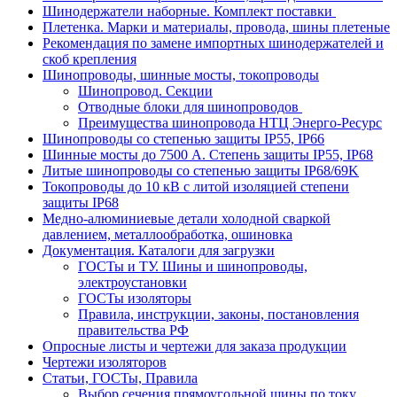
Шинодержатели наборные. Комплект поставки
Плетенка. Марки и материалы, провода, шины плетеные
Рекомендация по замене импортных шинодержателей и
скоб крепления
Шинопроводы, шинные мосты, токопроводы
Шинопровод. Секции
Отводные блоки для шинопроводов
Преимущества шинопровода НТЦ Энерго-Ресурс
Шинопроводы со степенью защиты IP55, IP66
Шинные мосты до 7500 А. Степень защиты IP55, IP68
Литые шинопроводы со степенью защиты IP68/69K
Токопроводы до 10 кВ с литой изоляцией степени
защиты IP68
Медно-алюминиевые детали холодной сваркой
давлением, металлообработка, ошиновка
Документация. Каталоги для загрузки
ГОСТы и ТУ. Шины и шинопроводы,
электроустановки
ГОСТы изоляторы
Правила, инструкции, законы, постановления
правительства РФ
Опросные листы и чертежи для заказа продукции
Чертежи изоляторов
Статьи, ГОСТы, Правила
Выбор сечения прямоугольной шины по току.