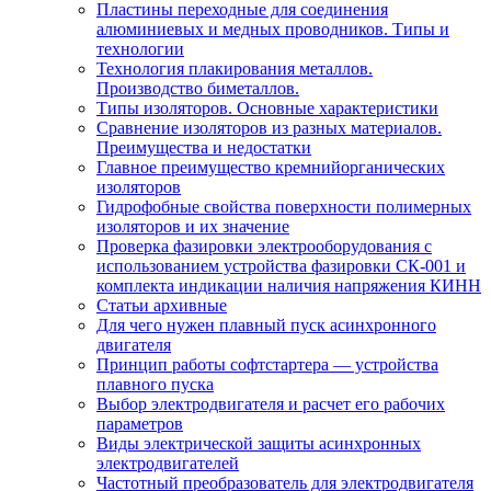
Пластины переходные для соединения
алюминиевых и медных проводников. Типы и
технологии
Технология плакирования металлов.
Производство биметаллов.
Типы изоляторов. Основные характеристики
Сравнение изоляторов из разных материалов.
Преимущества и недостатки
Главное преимущество кремнийорганических
изоляторов
Гидрофобные свойства поверхности поли мерных
изоляторов и их значение
Проверка фазировки электрооборудования с
использованием устройства фазировки СК-001 и
комплекта индикации наличия напряжения КИНН
Статьи архивные
Для чего нужен плавный пуск асинхронного
двигателя
Принцип работы софтстартера — устройства
плавного пуска
Выбор электродвигателя и расчет его рабочих
параметров
Виды электрической защиты асинхронных
электродвигателей
Частотный преобразователь для электродвигателя