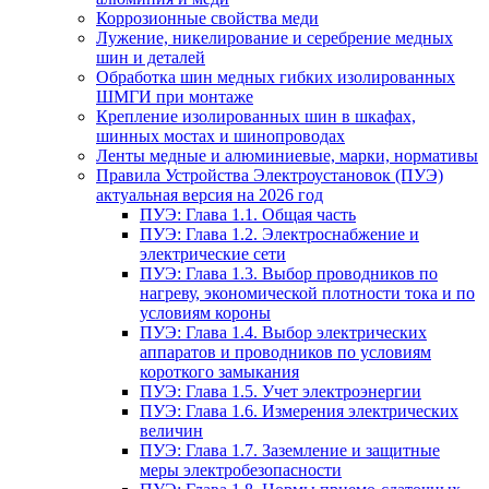
Коррозионные свойства меди
Лужение, никелирование и серебрение медных
шин и деталей
Обработка шин медных гибких изолированных
ШМГИ при монтаже
Крепление изолированных шин в шкафах,
шинных мостах и шинопроводах
Ленты медные и алюминиевые, марки, нормативы
Правила Устройства Электроустановок (ПУЭ)
актуальная версия на 2026 год
ПУЭ: Глава 1.1. Общая часть
ПУЭ: Глава 1.2. Электроснабжение и
электрические сети
ПУЭ: Глава 1.3. Выбор проводников по
нагреву, экономической плотности тока и по
условиям короны
ПУЭ: Глава 1.4. Выбор электрических
аппаратов и проводников по условиям
короткого замыкания
ПУЭ: Глава 1.5. Учет электроэнергии
ПУЭ: Глава 1.6. Измерения электрических
величин
ПУЭ: Глава 1.7. Заземление и защитные
меры электробезопасности