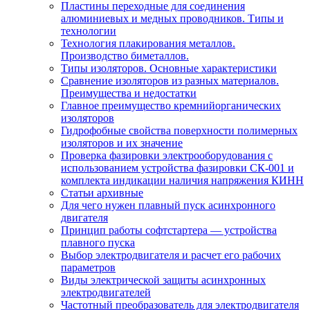
Пластины переходные для соединения
алюминиевых и медных проводников. Типы и
технологии
Технология плакирования металлов.
Производство биметаллов.
Типы изоляторов. Основные характеристики
Сравнение изоляторов из разных материалов.
Преимущества и недостатки
Главное преимущество кремнийорганических
изоляторов
Гидрофобные свойства поверхности поли мерных
изоляторов и их значение
Проверка фазировки электрооборудования с
использованием устройства фазировки СК-001 и
комплекта индикации наличия напряжения КИНН
Статьи архивные
Для чего нужен плавный пуск асинхронного
двигателя
Принцип работы софтстартера — устройства
плавного пуска
Выбор электродвигателя и расчет его рабочих
параметров
Виды электрической защиты асинхронных
электродвигателей
Частотный преобразователь для электродвигателя