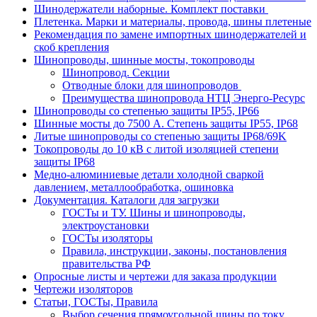
Шинодержатели наборные. Комплект поставки
Плетенка. Марки и материалы, провода, шины плетеные
Рекомендация по замене импортных шинодержателей и
скоб крепления
Шинопроводы, шинные мосты, токопроводы
Шинопровод. Секции
Отводные блоки для шинопроводов
Преимущества шинопровода НТЦ Энерго-Ресурс
Шинопроводы со степенью защиты IP55, IP66
Шинные мосты до 7500 А. Степень защиты IP55, IP68
Литые шинопроводы со степенью защиты IP68/69K
Токопроводы до 10 кВ с литой изоляцией степени
защиты IP68
Медно-алюминиевые детали холодной сваркой
давлением, металлообработка, ошиновка
Документация. Каталоги для загрузки
ГОСТы и ТУ. Шины и шинопроводы,
электроустановки
ГОСТы изоляторы
Правила, инструкции, законы, постановления
правительства РФ
Опросные листы и чертежи для заказа продукции
Чертежи изоляторов
Статьи, ГОСТы, Правила
Выбор сечения прямоугольной шины по току.