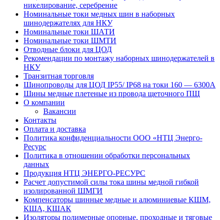
никелирование, серебрение
Номинальные токи медных шин в наборных
шинодержателях для НКУ
Номинальные токи ШАТИ
Номинальные токи ШМТИ
Отводные блоки для ЦОД
Рекомендации по монтажу наборных шинодержателей в
НКУ
Транзитная торговля
Шинопроводы для ЦОД IP55/ IP68 на токи 160 — 6300А
Шины медные плетеные из провода щеточного ПЩ
О компании
Вакансии
Контакты
Оплата и доставка
Политика конфиденциальности ООО «НТЦ Энерго-
Ресурс
Политика в отношении обработки персональных
данных
Продукция НТЦ ЭНЕРГО-РЕСУРС
Расчет допустимой силы тока шины медной гибкой
изолированной ШМГИ
Компенсаторы шинные медные и алюминиевые КШМ,
КША, КШАК
Изоляторы полимерные опорные, проходные и тяговые