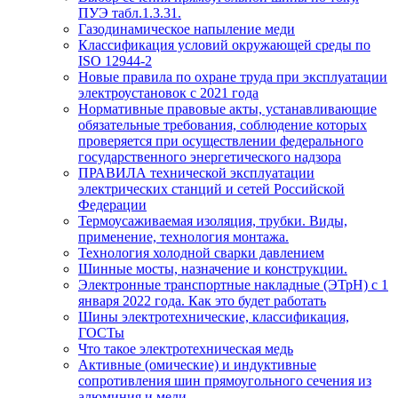
ПУЭ табл.1.3.31.
Газодинамическое напыление меди
Классификация условий окружающей среды по
ISO 12944-2
Новые правила по охране труда при эксплуатации
электроустановок с 2021 года
Нормативные правовые акты, устанавливающие
обязательные требования, соблюдение которых
проверяется при осуществлении федерального
государственного энергетического надзора
ПРАВИЛА технической эксплуатации
электрических станций и сетей Российской
Федерации
Термоусаживаемая изоляция, трубки. Виды,
применение, технология монтажа.
Технология холодной сварки давлением
Шинные мосты, назначение и конструкции.
Электронные транспортные накладные (ЭТрН) с 1
января 2022 года. Как это будет работать
Шины электротехнические, классификация,
ГОСТы
Что такое электротехническая медь
Активные (омические) и индуктивные
сопротивления шин прямоугольного сечения из
алюминия и меди