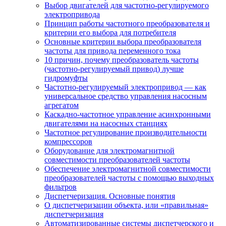
Выбор двигателей для частотно-регулируемого
электропривода
Принцип работы частотного преобразователя и
критерии его выбора для потребителя
Основные критерии выбора преобразователя
частоты для привода переменного тока
10 причин, почему преобразователь частоты
(частотно-регулируемый привод) лучше
гидромуфты
Частотно-регулируемый электропривод — как
универсальное средство управления насосным
агрегатом
Каскадно-частотное управление асинхронными
двигателями на насосных станциях
Частотное регулирование производительности
компрессоров
Оборудование для электромагнитной
совместимости преобразователей частоты
Обеспечение электромагнитной совместимости
преобразователей частоты с помощью выходных
фильтров
Диспетчеризация. Основные понятия
О диспетчеризации объекта, или «правильная»
диспетчеризация
Автоматизированные системы диспетчерского и