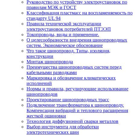
Руководство по устройству электроустановок по
правилам МЭК и ГОСТ
Классификация пластмасс на воспламеняемость по
стандарту UL 94
Правила технической эксплуатации
электроустановок потребителей ПТЭЭП
Токопроводы, виды и применение.
О целесообразности внедрения шинопроводных
систем. Экономическое обоснование
Что такое шинопровод. Типы, изоляция,
конструкции
Монтаж шинопровода
Преимущества шинопроводных систем перед
кабельными разводками
Маркировка и обозначение климатических
исполнений
Нормы и правила, регулирующие использование
шинопроводов
Проектирование шинопроводных трасс
Подключение трансформатора к шинопроводу.
Компенсация вибраций и теплового расширения
жесткой ошиновки
Технология диффузионной сварки металлов
Выбор инструмента для обработки
электротехнических шин