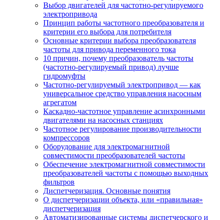
Выбор двигателей для частотно-регулируемого
электропривода
Принцип работы частотного преобразователя и
критерии его выбора для потребителя
Основные критерии выбора преобразователя
частоты для привода переменного тока
10 причин, почему преобразователь частоты
(частотно-регулируемый привод) лучше
гидромуфты
Частотно-регулируемый электропривод — как
универсальное средство управления насосным
агрегатом
Каскадно-частотное управление асинхронными
двигателями на насосных станциях
Частотное регулирование производительности
компрессоров
Оборудование для электромагнитной
совместимости преобразователей частоты
Обеспечение электромагнитной совместимости
преобразователей частоты с помощью выходных
фильтров
Диспетчеризация. Основные понятия
О диспетчеризации объекта, или «правильная»
диспетчеризация
Автоматизированные системы диспетчерского и