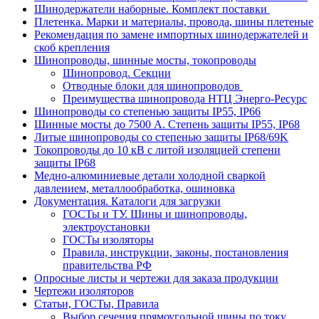
Шинодержатели наборные. Комплект поставки
Плетенка. Марки и материалы, провода, шины плетеные
Рекомендация по замене импортных шинодержателей и
скоб крепления
Шинопроводы, шинные мосты, токопроводы
Шинопровод. Секции
Отводные блоки для шинопроводов
Преимущества шинопровода НТЦ Энерго-Ресурс
Шинопроводы со степенью защиты IP55, IP66
Шинные мосты до 7500 А. Степень защиты IP55, IP68
Литые шинопроводы со степенью защиты IP68/69K
Токопроводы до 10 кВ с литой изоляцией степени
защиты IP68
Медно-алюминиевые детали холодной сваркой
давлением, металлообработка, ошиновка
Документация. Каталоги для загрузки
ГОСТы и ТУ. Шины и шинопроводы,
электроустановки
ГОСТы изоляторы
Правила, инструкции, законы, постановления
правительства РФ
Опросные листы и чертежи для заказа продукции
Чертежи изоляторов
Статьи, ГОСТы, Правила
Выбор сечения прямоугольной шины по току.