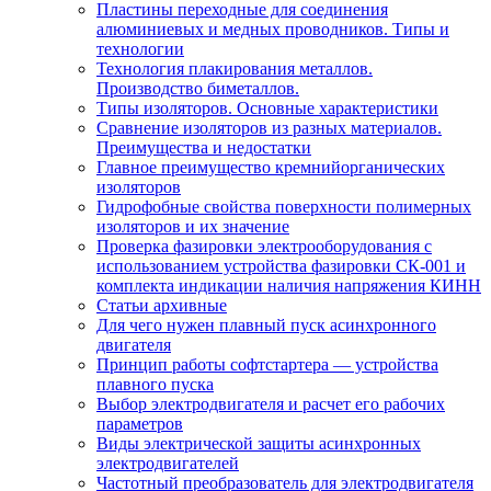
Пластины переходные для соединения
алюминиевых и медных проводников. Типы и
технологии
Технология плакирования металлов.
Производство биметаллов.
Типы изоляторов. Основные характеристики
Сравнение изоляторов из разных материалов.
Преимущества и недостатки
Главное преимущество кремнийорганических
изоляторов
Гидрофобные свойства поверхности поли мерных
изоляторов и их значение
Проверка фазировки электрооборудования с
использованием устройства фазировки СК-001 и
комплекта индикации наличия напряжения КИНН
Статьи архивные
Для чего нужен плавный пуск асинхронного
двигателя
Принцип работы софтстартера — устройства
плавного пуска
Выбор электродвигателя и расчет его рабочих
параметров
Виды электрической защиты асинхронных
электродвигателей
Частотный преобразователь для электродвигателя