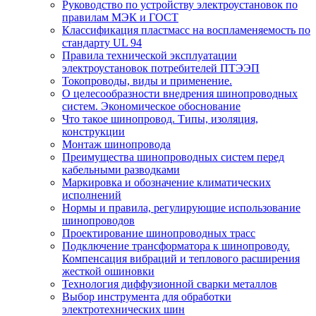
Руководство по устройству электроустановок по
правилам МЭК и ГОСТ
Классификация пластмасс на воспламеняемость по
стандарту UL 94
Правила технической эксплуатации
электроустановок потребителей ПТЭЭП
Токопроводы, виды и применение.
О целесообразности внедрения шинопроводных
систем. Экономическое обоснование
Что такое шинопровод. Типы, изоляция,
конструкции
Монтаж шинопровода
Преимущества шинопроводных систем перед
кабельными разводками
Маркировка и обозначение климатических
исполнений
Нормы и правила, регулирующие использование
шинопроводов
Проектирование шинопроводных трасс
Подключение трансформатора к шинопроводу.
Компенсация вибраций и теплового расширения
жесткой ошиновки
Технология диффузионной сварки металлов
Выбор инструмента для обработки
электротехнических шин