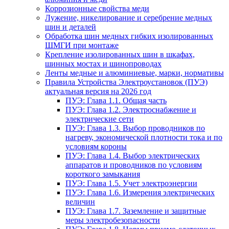
Коррозионные свойства меди
Лужение, никелирование и серебрение медных
шин и деталей
Обработка шин медных гибких изолированных
ШМГИ при монтаже
Крепление изолированных шин в шкафах,
шинных мостах и шинопроводах
Ленты медные и алюминиевые, марки, нормативы
Правила Устройства Электроустановок (ПУЭ)
актуальная версия на 2026 год
ПУЭ: Глава 1.1. Общая часть
ПУЭ: Глава 1.2. Электроснабжение и
электрические сети
ПУЭ: Глава 1.3. Выбор проводников по
нагреву, экономической плотности тока и по
условиям короны
ПУЭ: Глава 1.4. Выбор электрических
аппаратов и проводников по условиям
короткого замыкания
ПУЭ: Глава 1.5. Учет электроэнергии
ПУЭ: Глава 1.6. Измерения электрических
величин
ПУЭ: Глава 1.7. Заземление и защитные
меры электробезопасности