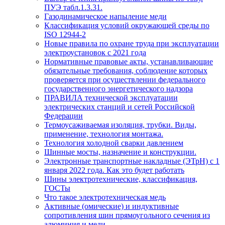
ПУЭ табл.1.3.31.
Газодинамическое напыление меди
Классификация условий окружающей среды по
ISO 12944-2
Новые правила по охране труда при эксплуатации
электроустановок с 2021 года
Нормативные правовые акты, устанавливающие
обязательные требования, соблюдение которых
проверяется при осуществлении федерального
государственного энергетического надзора
ПРАВИЛА технической эксплуатации
электрических станций и сетей Российской
Федерации
Термоусаживаемая изоляция, трубки. Виды,
применение, технология монтажа.
Технология холодной сварки давлением
Шинные мосты, назначение и конструкции.
Электронные транспортные накладные (ЭТрН) с 1
января 2022 года. Как это будет работать
Шины электротехнические, классификация,
ГОСТы
Что такое электротехническая медь
Активные (омические) и индуктивные
сопротивления шин прямоугольного сечения из
алюминия и меди