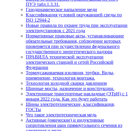
ПУЭ табл.1.3.31.
Газодинамическое напыление меди
Классификация условий окружающей среды по
ISO 12944-2
Новые правила по охране труда при эксплуатации
электроустановок с 2021 года
Нормативные правовые акты, устанавливающие
обязательные требования, соблюдение которых
проверяется при осуществлении федерального
государственного энергетического надзора
ПРАВИЛА технической эксплуатации
электрических станций и сетей Российской
Федерации
Термоусаживаемая изоляция, трубки. Виды,
применение, технология монтажа.
Технология холодной сварки давлением
Шинные мосты, назначение и конструкции.
Электронные транспортные накладные (ЭТрН) с 1
января 2022 года. Как это будет работать
Шины электротехнические, классификация,
ГОСТы
Что такое электротехническая медь
Активные (омические) и индуктивные
сопротивления шин прямоугольного сечения из
алюминия и меди