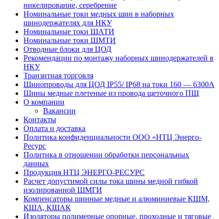
никелирование, серебрение
Номинальные токи медных шин в наборных
шинодержателях для НКУ
Номинальные токи ШАТИ
Номинальные токи ШМТИ
Отводные блоки для ЦОД
Рекомендации по монтажу наборных шинодержателей в
НКУ
Транзитная торговля
Шинопроводы для ЦОД IP55/ IP68 на токи 160 — 6300А
Шины медные плетеные из провода щеточного ПЩ
О компании
Вакансии
Контакты
Оплата и доставка
Политика конфиденциальности ООО «НТЦ Энерго-
Ресурс
Политика в отношении обработки персональных
данных
Продукция НТЦ ЭНЕРГО-РЕСУРС
Расчет допустимой силы тока шины медной гибкой
изолированной ШМГИ
Компенсаторы шинные медные и алюминиевые КШМ,
КША, КШАК
Изоляторы полимерные опорные, проходные и тяговые