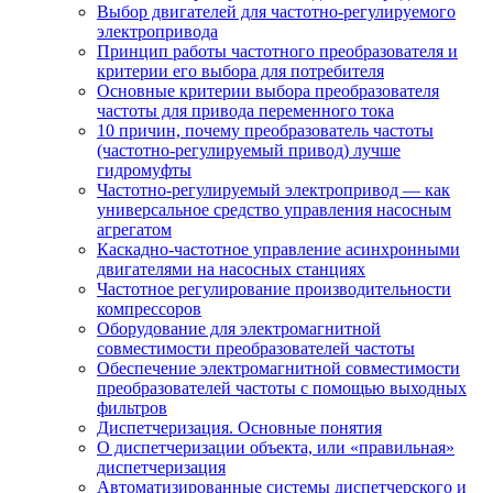
Выбор двигателей для частотно-регулируемого
электропривода
Принцип работы частотного преобразователя и
критерии его выбора для потребителя
Основные критерии выбора преобразователя
частоты для привода переменного тока
10 причин, почему преобразователь частоты
(частотно-регулируемый привод) лучше
гидромуфты
Частотно-регулируемый электропривод — как
универсальное средство управления насосным
агрегатом
Каскадно-частотное управление асинхронными
двигателями на насосных станциях
Частотное регулирование производительности
компрессоров
Оборудование для электромагнитной
совместимости преобразователей частоты
Обеспечение электромагнитной совместимости
преобразователей частоты с помощью выходных
фильтров
Диспетчеризация. Основные понятия
О диспетчеризации объекта, или «правильная»
диспетчеризация
Автоматизированные системы диспетчерского и