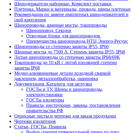
Шинодержатели наборные. Комплект поставки
Плетенка. Марки и материалы, провода, шины плетеные
Рекомендация по замене импортных шинодержателей и
скоб крепления
Шинопроводы, шинные мосты, токопроводы
Шинопровод. Секции
Отводные блоки для шинопроводов
Преимущества шинопровода НТЦ Энерго-Ресурс
Шинопроводы со степенью защиты IP55, IP66
Шинные мосты до 7500 А. Степень защиты IP55, IP68
Литые шинопроводы со степенью защиты IP68/69K
Токопроводы до 10 кВ с литой изоляцией степени
защиты IP68
Медно-алюминиевые детали холодной сваркой
давлением, металлообработка, ошиновка
Документация. Каталоги для загрузки
ГОСТы и ТУ. Шины и шинопроводы,
электроустановки
ГОСТы изоляторы
Правила, инструкции, законы, постановления
правительства РФ
Опросные листы и чертежи для заказа продукции
Чертежи изоляторов
Статьи, ГОСТы, Правила
Выбор сечения прямоугольной шины по току.