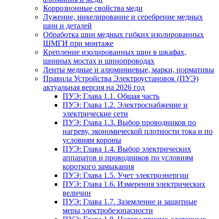
Коррозионные свойства меди
Лужение, никелирование и серебрение медных
шин и деталей
Обработка шин медных гибких изолированных
ШМГИ при монтаже
Крепление изолированных шин в шкафах,
шинных мостах и шинопроводах
Ленты медные и алюминиевые, марки, нормативы
Правила Устройства Электроустановок (ПУЭ)
актуальная версия на 2026 год
ПУЭ: Глава 1.1. Общая часть
ПУЭ: Глава 1.2. Электроснабжение и
электрические сети
ПУЭ: Глава 1.3. Выбор проводников по
нагреву, экономической плотности тока и по
условиям короны
ПУЭ: Глава 1.4. Выбор электрических
аппаратов и проводников по условиям
короткого замыкания
ПУЭ: Глава 1.5. Учет электроэнергии
ПУЭ: Глава 1.6. Измерения электрических
величин
ПУЭ: Глава 1.7. Заземление и защитные
меры электробезопасности