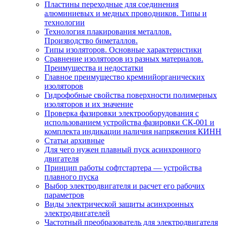
Пластины переходные для соединения
алюминиевых и медных проводников. Типы и
технологии
Технология плакирования металлов.
Производство биметаллов.
Типы изоляторов. Основные характеристики
Сравнение изоляторов из разных материалов.
Преимущества и недостатки
Главное преимущество кремнийорганических
изоляторов
Гидрофобные свойства поверхности поли мерных
изоляторов и их значение
Проверка фазировки электрооборудования с
использованием устройства фазировки СК-001 и
комплекта индикации наличия напряжения КИНН
Статьи архивные
Для чего нужен плавный пуск асинхронного
двигателя
Принцип работы софтстартера — устройства
плавного пуска
Выбор электродвигателя и расчет его рабочих
параметров
Виды электрической защиты асинхронных
электродвигателей
Частотный преобразователь для электродвигателя