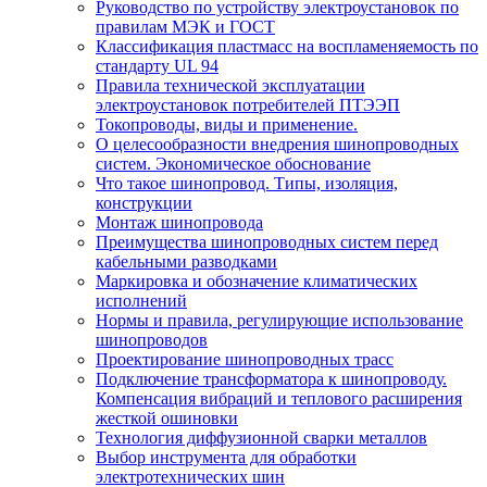
Руководство по устройству электроустановок по
правилам МЭК и ГОСТ
Классификация пластмасс на воспламеняемость по
стандарту UL 94
Правила технической эксплуатации
электроустановок потребителей ПТЭЭП
Токопроводы, виды и применение.
О целесообразности внедрения шинопроводных
систем. Экономическое обоснование
Что такое шинопровод. Типы, изоляция,
конструкции
Монтаж шинопровода
Преимущества шинопроводных систем перед
кабельными разводками
Маркировка и обозначение климатических
исполнений
Нормы и правила, регулирующие использование
шинопроводов
Проектирование шинопроводных трасс
Подключение трансформатора к шинопроводу.
Компенсация вибраций и теплового расширения
жесткой ошиновки
Технология диффузионной сварки металлов
Выбор инструмента для обработки
электротехнических шин